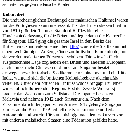
sicherten es gegen malaiische Piraten.
Kolonialzeit
Die undurchdringlichen Dschungel der malaiischen Halbinsel waren
für die Portugiesen kaum interessant. Erst die Briten stießen hierhin
vor. 1819 gründete Thomas Stamford Raffles hier eine
Handelsniederlassung für die Briten und legte damit die Keimzelle
für Singapur. 1824 ging die gesamte Insel in den Besitz der
Britischen Ostindienkompanie über.
1867
wurde die Stadt dann mit
einem weiträumigen Außengelände zur britischen Kronkolonie, um
sie vor den malaiischen Fürsten zu schützen. Die wirtschaftlich
ausgezeichnete Lage zog neben den Briten und anderen Europäern
auch immer mehr Chinesen und Inder an. Singapur besitzt
deswegen zwei historische Stadtkerne: ein Chinatown und ein Little
India, während sich die britischen Kolonialgebiete gleichmäßig
verteilen. Unter dem britischen Einfluss wuchs Singapur zu einer
wirtschaftlich florierenden Region. Erst der Zweite Weltkrieg
brachte das Wachstum zum Stillstand. Die Japaner besetzten
Malaysia und nahmen 1942 auch Singapur ein. Nach dem
Zusammenbruch der japanischen Armee 1945 gelangte Singapur
zurück an die Briten. 1959 erhielt die Kronkolonie eine Teil-
Autonomie und wurde 1963 unabhängig, nachdem es kurz zuvor
mit anderen malaiischen Staaten eine Föderation gebildet hatte.
Moderne