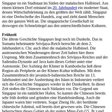
Singapur ist ein Stadtstaat im Süden der malaiischen Halbinsel. Aus
einem kleinen Dorf entstand im
20. Jahrhundert
ein moderner Staat,
dessen Wirtschaftsleistung zu den größten der Welt zählt. Singapur
ist eine Drehscheibe des Handels, zog und zieht damit Menschen
aus der ganzen Welt an. Die singapurische Gesellschaft ist
deswegen ein Schmelztiegel aus den unterschiedlichsten Kulturen.
Frühzeit
Die älteste Geschichte Singapurs liegt noch im Dunkeln. Das in
Sumatra beheimatete Srivijaya-Reich herrschte ab dem 2.
Jahrhundert n. Chr. auch über die malaiische Halbinsel. Die
austronesischen Wanderungen dieser Zeit haben hier ihren
Ursprung. Mit dem Zusammenbruch des Srivijaya-Reiches und der
Sailendra-Dynastie auf Java kam dieses Gebiet unter eine
Autonomie. Der Aufstieg der Khmer in Kambodscha ließ diese
Region als Peripherie an der Khmer-Kultur teilhaben. Mit dem
Zusammenbruch der javanisch-balinesischen Reiche im 13.
Jahrhundert und der Ausbreitung des Islam in Indonesien verliert
sich die Geschichte Singapurs wieder in der Dunkelheit. In dieser
Zeit stoßen die Chinesen nach Südasien vor. Die Gegend um
Singapur ist ein natürlicher Hafen. So kamen die Chinesen bereits
sehr früh dorthin und gründen eine Handelssiedlung. Auch die
Japaner waren hier vertreten. Sogar Zheng He, der berühmte
chinesische Admiral, soll bereits dort gewesen sein. Die Chinesen
beherrschten dieses Gebiet ab der späten Ming-Zeit (15. Jh.) und