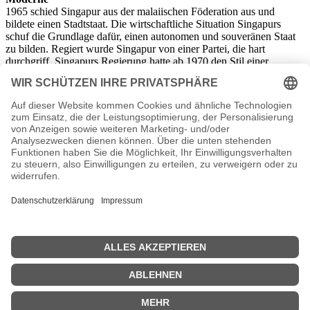
1965 schied Singapur aus der malaiischen Föderation aus und
bildete einen Stadtstaat. Die wirtschaftliche Situation Singapurs
schuf die Grundlage dafür, einen autonomen und souveränen Staat
zu bilden. Regiert wurde Singapur von einer Partei, die hart
durchgriff. Singapurs Regierung hatte ab 1970 den Stil einer
diktatorischen Polizeiregierung. Der wirtschaftliche Erfolg
verschaffte jedoch dieser autokratischen Regierung regen Zuspruch
seitens der Bevölkerung. Singapur entwickelte sich ab 1980 zu
einem der Tigerstaaten, wirtschaftlich potent und eine der Stützen
der modernen Weltwirtschaft. 1997 erlebte Singapur die Asienkrise,
eine Wirtschaftskrise, die das gesamte Asien zusammenbrechen ließ.
Auch hier verhalf der harte Kurs der Regierung wieder zu
wirtschaftlichem Wohlstand. Seit 2004 ein neuer Premierminister
regiert, hat sich die autoritäre Herrschaft jedoch erheblich gelockert.
Außenpolitisch besteht aber ein immer größer werdender Disput mit
Malaysia, sowohl über territoriale Ansprüche als auch über die
Sicherheitsbedenken Singapurs gegenüber dem islamischen
Malaysia. Trotzdem hat sich Singapur wieder an die Spitze der
südostasiatischen Staaten gebracht und kann heute als
Musterbeispiel wirtschaftlicher Tüchtigkeit in dieser Region gelten.