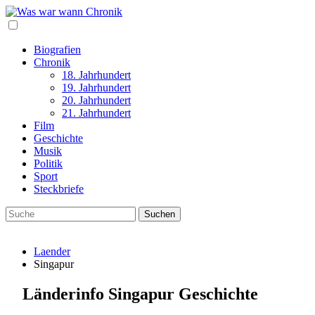
Biografien
Chronik
18. Jahrhundert
19. Jahrhundert
20. Jahrhundert
21. Jahrhundert
Film
Geschichte
Musik
Politik
Sport
Steckbriefe
Laender
Singapur
Länderinfo Singapur Geschichte