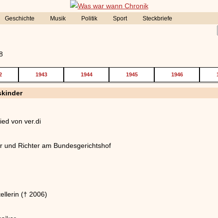
Geschichte
Musik
Politik
Sport
Steckbriefe
8
2
1943
1944
1945
1946
skinder
ed von ver.di
er und Richter am Bundesgerichtshof
ellerin († 2006)