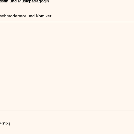
tistin und Musikpädagogin
nsehmoderator und Komiker
 2013)