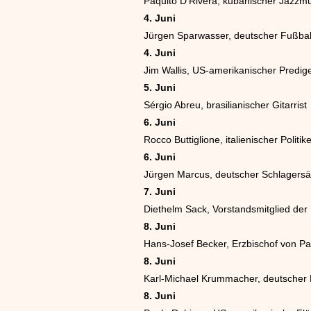
Paquito D’Rivera, kubanischer Jazzmu
4. Juni
Jürgen Sparwasser, deutscher Fußball
4. Juni
Jim Wallis, US-amerikanischer Prediger
5. Juni
Sérgio Abreu, brasilianischer Gitarrist
6. Juni
Rocco Buttiglione, italienischer Politik
6. Juni
Jürgen Marcus, deutscher Schlagers
7. Juni
Diethelm Sack, Vorstandsmitglied de
8. Juni
Hans-Josef Becker, Erzbischof von P
8. Juni
Karl-Michael Krummacher, deutscher B
8. Juni