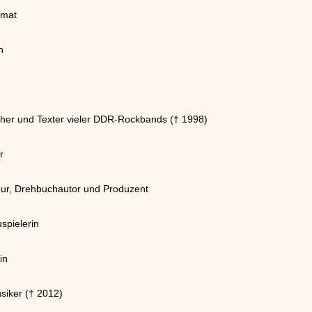
omat
n
her und Texter vieler DDR-Rockbands († 1998)
r
eur, Drehbuchautor und Produzent
spielerin
in
siker († 2012)