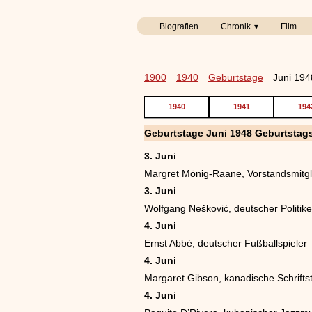
Biografien
Chronik
Film
1900
1940
Geburtstage
Juni 194
1940
1941
194
Geburtstage Juni 1948 Geburtstag
3. Juni
Margret Mönig-Raane, Vorstandsmitgli
3. Juni
Wolfgang Nešković, deutscher Politik
4. Juni
Ernst Abbé, deutscher Fußballspieler
4. Juni
Margaret Gibson, kanadische Schriftst
4. Juni