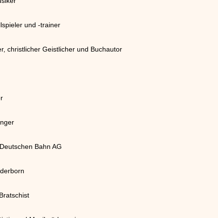
siker
spieler und -trainer
, christlicher Geistlicher und Buchautor
er
änger
r Deutschen Bahn AG
aderborn
ratschist