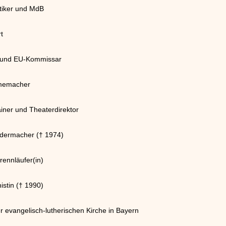
tiker und MdB
t
er und EU-Kommissar
lmemacher
iner und Theaterdirektor
iedermacher († 1974)
rennläufer(in)
istin († 1990)
r evangelisch-lutherischen Kirche in Bayern