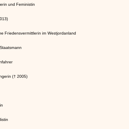
erin und Feministin
2013)
e Friedensvermittlerin im Westjordanland
er Staatsmann
nfahrer
ngerin († 2005)
in
istin