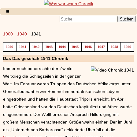
1900
1940
1941
1940
1941
1942
1943
1944
1945
1946
1947
1948
1949
Das Das geschah 1941 Chronik
Immer noch beherrschte der Zweite
Weltkrieg die Schlagzeilen in der ganzen
Welt. Im Februar waren Truppen des Deutschen Afrikakorps unter
Generalleutnant Erwin Rommel im nordafrikanischen Libyen
eingetroffen und hatten die Hauptstadt Tripolis erreicht. Im April
hatte Griechenland vor den Deutschen kapituliert und Athen wurde
eingenommen. Der Weltherrscher-Anspruch Hitlers ging mit
großem Menschen verachtenden Größenwahn einher. Der im Juni
als „Unternehmen Barbarossa“ deklarierte Überfall auf die