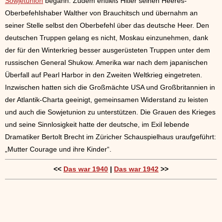
Sowjetunion
begann. Zudem entließ Hitler seinen Heeres-
Oberbefehlshaber Walther von Brauchitsch und übernahm an
seiner Stelle selbst den Oberbefehl über das deutsche Heer. Den
deutschen Truppen gelang es nicht, Moskau einzunehmen, dank
der für den Winterkrieg besser ausgerüsteten Truppen unter dem
russischen General Shukow. Amerika war nach dem japanischen
Überfall auf Pearl Harbor in den Zweiten Weltkrieg eingetreten.
Inzwischen hatten sich die Großmächte USA und Großbritannien in
der Atlantik-Charta geeinigt, gemeinsamen Widerstand zu leisten
und auch die Sowjetunion zu unterstützen. Die Grauen des Krieges
und seine Sinnlosigkeit hatte der deutsche, im Exil lebende
Dramatiker Bertolt Brecht im Züricher Schauspielhaus uraufgeführt:
„Mutter Courage und ihre Kinder“.
<<
Das war 1940
|
Das war 1942
>>