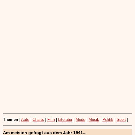
Themen
|
Auto
|
Charts
|
Film
|
Literatur
|
Mode
|
Musik
|
Politik
|
Sport
|
Am meisten gefragt aus dem Jahr 1941...