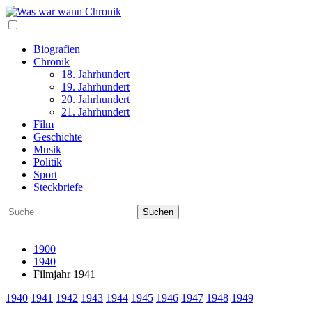
Biografien
Chronik
18. Jahrhundert
19. Jahrhundert
20. Jahrhundert
21. Jahrhundert
Film
Geschichte
Musik
Politik
Sport
Steckbriefe
1900
1940
Filmjahr 1941
1940
1941
1942
1943
1944
1945
1946
1947
1948
1949