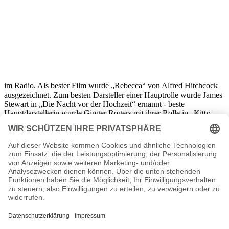
im Radio. Als bester Film wurde „Rebecca“ von Alfred Hitchcock
ausgezeichnet. Zum besten Darsteller einer Hauptrolle wurde James
Stewart in „Die Nacht vor der Hochzeit“ ernannt - beste
Hauptdarstellerin wurde Ginger Rogers mit ihrer Rolle in „Kitty
Foyle. John Ford wurde zum besten Regisseur ernannt und Jane
Darwell gewann den Preis der besten Nebendarstellerin in Fords
Film „Früchte des Zorns“. Der Ehrenoscar ging in diesem Jahr an
die Legende Bob Hope.
Filmfestspiele von Venedig
Vom 30. August bis zum 14. September fanden die Filmfestspiele in
Venedig statt. Als bester ausländischer Film wurde überraschend
„Ohm Krüger“ von Hans Steinoff ausgewählt. Bester italienischer
Film wurde „La Corona di ferro“. In dem Stück von Alessandro
Blasetti geht es um eine umkämpfte Krone, die unter anderem aus
einem Nagel aus dem Kreuz Christis stammen soll. Zum besten