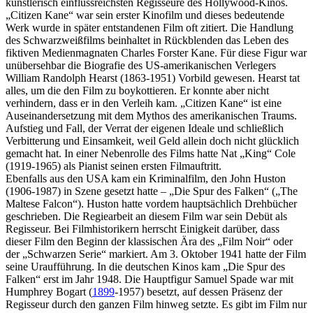
künstlerisch einflussreichsten Regisseure des Hollywood-Kinos.
„Citizen Kane“ war sein erster Kinofilm und dieses bedeutende
Werk wurde in später entstandenen Film oft zitiert. Die Handlung
des Schwarzweißfilms beinhaltet in Rückblenden das Leben des
fiktiven Medienmagnaten Charles Forster Kane. Für diese Figur war
unübersehbar die Biografie des US-amerikanischen Verlegers
William Randolph Hearst (1863-1951) Vorbild gewesen. Hearst tat
alles, um die den Film zu boykottieren. Er konnte aber nicht
verhindern, dass er in den Verleih kam. „Citizen Kane“ ist eine
Auseinandersetzung mit dem Mythos des amerikanischen Traums.
Aufstieg und Fall, der Verrat der eigenen Ideale und schließlich
Verbitterung und Einsamkeit, weil Geld allein doch nicht glücklich
gemacht hat. In einer Nebenrolle des Films hatte Nat „King“ Cole
(1919-1965) als Pianist seinen ersten Filmauftritt.
Ebenfalls aus den USA kam ein Kriminalfilm, den John Huston
(1906-1987) in Szene gesetzt hatte – „Die Spur des Falken“ („The
Maltese Falcon“). Huston hatte vordem hauptsächlich Drehbücher
geschrieben. Die Regiearbeit an diesem Film war sein Debüt als
Regisseur. Bei Filmhistorikern herrscht Einigkeit darüber, dass
dieser Film den Beginn der klassischen Ära des „Film Noir“ oder
der „Schwarzen Serie“ markiert. Am 3. Oktober 1941 hatte der Film
seine Uraufführung. In die deutschen Kinos kam „Die Spur des
Falken“ erst im Jahr 1948. Die Hauptfigur Samuel Spade war mit
Humphrey Bogart (
1899
-1957) besetzt, auf dessen Präsenz der
Regisseur durch den ganzen Film hinweg setzte. Es gibt im Film nur