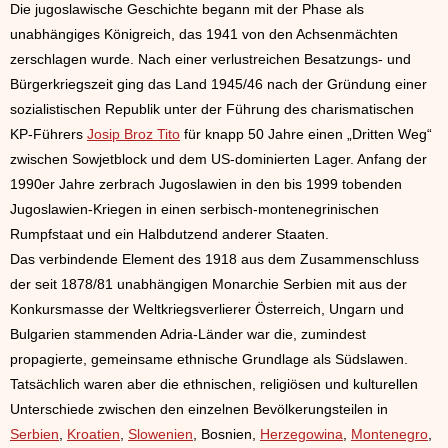
Die jugoslawische Geschichte begann mit der Phase als
unabhängiges Königreich, das 1941 von den Achsenmächten
zerschlagen wurde. Nach einer verlustreichen Besatzungs- und
Bürgerkriegszeit ging das Land 1945/46 nach der Gründung einer
sozialistischen Republik unter der Führung des charismatischen
KP-Führers
Josip Broz Tito
für knapp 50 Jahre einen „Dritten Weg“
zwischen Sowjetblock und dem US-dominierten Lager. Anfang der
1990er Jahre zerbrach Jugoslawien in den bis 1999 tobenden
Jugoslawien-Kriegen in einen serbisch-montenegrinischen
Rumpfstaat und ein Halbdutzend anderer Staaten.
Das verbindende Element des 1918 aus dem Zusammenschluss
der seit 1878/81 unabhängigen Monarchie Serbien mit aus der
Konkursmasse der Weltkriegsverlierer Österreich, Ungarn und
Bulgarien stammenden Adria-Länder war die, zumindest
propagierte, gemeinsame ethnische Grundlage als Südslawen.
Tatsächlich waren aber die ethnischen, religiösen und kulturellen
Unterschiede zwischen den einzelnen Bevölkerungsteilen in
Serbien
,
Kroatien
,
Slowenien
, Bosnien,
Herzegowina
,
Montenegro
,