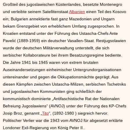
Großteil des jugoslawischen Küstenlandes, besetzte Montenegro
und verleibte seinem Satellitenstaat
Albanien
einen Teil des Kosovo
ein; Bulgarien annektierte fast ganz Mazedonien und Ungarn
bekam Grenzgebiet von erheblichem Umfang zugesprochen. In
Kroatien entstand unter der Führung des Ustascha-Chefs Ante
Pavelić (1889-1959) ein deutscher Vasallen-Staat. Restjugsolawien
wurde der deutschen Militärverwaltung unterstellt, die sich
serbischer Kollaborateure bei ihrem Besatzungsregime bediente.
Die Jahre 1941 bis 1945 waren von extrem brutalen
Auseinandersetzungen einheimischer Untergrundorganisationen
untereinander und gegen die Okkupationsmächte geprägt. Aus
diesen Kämpfen zwischen Ustascha-Milizen, serbischen Tschetniks
und jugoslawischen Kommunisten ging schließlich der
kommunistisch dominierte „Antifaschistische Rat der Nationalen
Befreiung Jugoslawiens“ (AVNOJ) unter der Führung des KP-Chefs
Josip Broz, genannt „
Tito
“, (1892-1980 ) siegreich hervor.
Politischer Verlier war die 1943 vom AVNOJ für abgesetzt erklärte
Londoner Exil-Regierung von König Peter II..