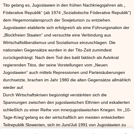
Tito gelang es, Jugoslawien in den frühen Nachkriegsjahren als „
Föderative Republik“ (ab 1974 „Sozialistische Föderative Republik“)
dem Hegemonialanspruch der Sowjetunion zu entziehen.
Jugoslawien etablierte sich erfolgreich als eine Führungsnation der
„Blockfreien Staaten“ und versuchte eine Verbindung aus
Wirtschaftsliberalismus und Sozialismus einzuschlagen. Die
nationalen Gegensätze wurden in der Tito-Zeit zumindest
zurückgedrängt. Nach dem Tod des bald faktisch als Autokrat
regierenden Titos, der seine Vorstellungen vom „Neuen
Jugoslawien“ auch mittels Repressionen und Parteisäuberungen
durchsetzte, brachen im Jahr 1980 die alten Gegensätze allmählich
wieder auf.
Durch Wirtschaftskrisen begünstigt verstärkten sich die
Spannungen zwischen den jugoslawischen Ethnien und eskalierten
schließlich zu einer Reihe von innerjugoslawischen Kriegen. Im „10-
Tage-Krieg“gelang es der wirtschaftlich am meisten entwickelten
Teilrepublik Slowenien, sich im Juni/Juli 1991 von Jugoslawien zu
lösen. Vor allem von Massakern an der Zivilbevölkerung waren der