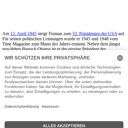
Am
12. April 1945
steigt Truman zum
33. Präsidenten der USA
auf.
Für seinen politischen Leistungen wurde er 1945 und 1948 vom
Time Magazine zum Mann des Jahres ernannt. Neben dem jüngst
gewählten Barrack Obama ist er der einzige Präsident der
Vereinigten Staaten dem keine europäischen Wurzeln nachgewiesen
werden können. Der rasche Aufstieg von Truman wurde erstmals
am
1. November 1950
erschüttert, als eine puertoicanische Gruppe
ein Attentat auf ihn verübte. Truman hatte sich durch seinen Einsatz
als Lobbyist für einige berüchtigte Firmen viele Feinde gemacht.
Der überlebende Attentäter Oscar Collazo wurde zur Todesstrafe
verurteilt. Truman begnadete dieses aber und setzte die Strafe auf
lebenslängliche Verwahrung aus. Harry S. versuchte sich
1952
an
der Wiederwahl zum Präsidenten, scheiterte aber an seinem
Konkurrenten Estes Kefauver. Sein Nachfolger wurde
Dwight D.
Eisenhower
Fortan kümmerte sich Harry S.Truman um seine
Memoiren. Er verstarb am
26. Dezember 1972
im Alter von 88
Jahren in seiner Heimat Kansas City. Noch heute genießt Truman
ein hohes Ansehen für geleistete Beiträge in der Politik der
Vereinigten Staaten von Amerika.