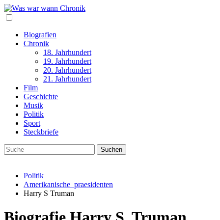
Biografien
Chronik
18. Jahrhundert
19. Jahrhundert
20. Jahrhundert
21. Jahrhundert
Film
Geschichte
Musik
Politik
Sport
Steckbriefe
Politik
Amerikanische_praesidenten
Harry S Truman
Biografie Harry S. Truman