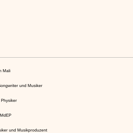
n Mali
Songwriter und Musiker
 Physiker
d MdEP
siker und Musikproduzent