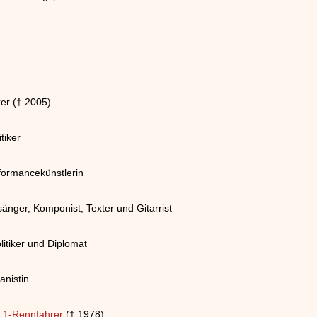
er († 2005)
tiker
formancekünstlerin
nger, Komponist, Texter und Gitarrist
itiker und Diplomat
anistin
 1-Rennfahrer
(† 1978)