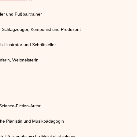
ler und Fußballtrainer
 Schlagzeuger, Komponist und Produzent
Illustrator und Schriftsteller
ferin, Weltmeisterin
cience-Fiction-Autor
che Pianistin und Musikpädagogin
isch-US-amerikanische Molekularbiologin