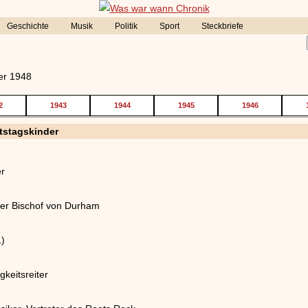
Geschichte
Musik
Politik
Sport
Steckbriefe
r 1948
2
1943
1944
1945
1946
tstagskinder
er
her Bischof von Durham
1)
gkeitsreiter