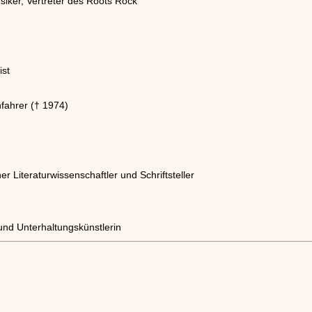
siker, Vertreter des Roots Rock
st
nfahrer († 1974)
r Literaturwissenschaftler und Schriftsteller
und Unterhaltungskünstlerin