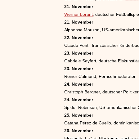
21. November
Werner Lorant
, deutscher Fußballspie
21. November
Alphonse Mouzon, US-amerikanischer
22. November
Claude Ponti, französischer Kinderbuch-
23. November
Gabriele Seyfert, deutsche Eiskunstläu
23. November
Reiner Calmund, Fernsehmoderator
24. November
Christoph Bergner, deutscher Politiker
24. November
Spider Robinson, US-amerikanischer S
25. November
Catana Pérez de Cuello, dominikanis
26. November
Elizabeth „Liz“ H. Blackburn, austral