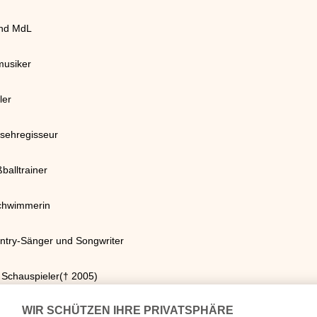
und MdL
musiker
ler
nsehregisseur
ßballtrainer
Schwimmerin
ntry-Sänger und Songwriter
r Schauspieler(† 2005)
er Schlagzeuger