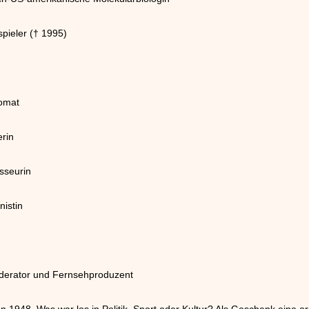
spieler († 1995)
lomat
erin
sseurin
istin
derator und Fernsehproduzent
 1948. Was war los in Politik, Sport oder Kultur? Als Geschenk eine or