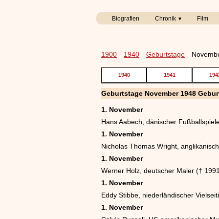
Biografien
Chronik
Film
1900
1940
Geburtstage
Novembe
1940
1941
194
Geburtstage November 1948 Gebur
1. November
Hans Aabech, dänischer Fußballspiel
1. November
Nicholas Thomas Wright, anglikanisc
1. November
Werner Holz, deutscher Maler († 199
1. November
Eddy Stibbe, niederländischer Vielseiti
1. November