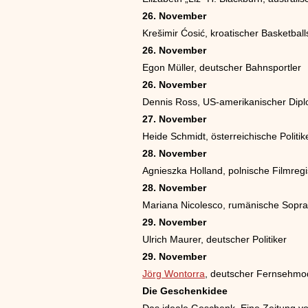
26. November
Krešimir Ćosić, kroatischer Basketball
26. November
Egon Müller, deutscher Bahnsportler
26. November
Dennis Ross, US-amerikanischer Dip
27. November
Heide Schmidt, österreichische Politik
28. November
Agnieszka Holland, polnische Filmregi
28. November
Mariana Nicolesco, rumänische Sopran
29. November
Ulrich Maurer, deutscher Politiker
29. November
Jörg Wontorra
, deutscher Fernsehmo
Die Geschenkidee
Das ideale Geschenk. Eine Zeitung von