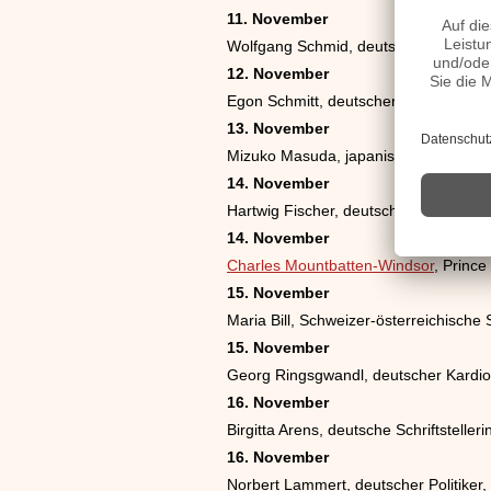
11. November
Wolfgang Schmid, deutscher Bassgita
12. November
Egon Schmitt, deutscher Fußballspiel
13. November
Mizuko Masuda, japanische Schriftstel
14. November
Hartwig Fischer, deutscher Politiker
14. November
Charles Mountbatten-Windsor
, Prince
15. November
Maria Bill, Schweizer-österreichische 
15. November
Georg Ringsgwandl, deutscher Kardio
16. November
Birgitta Arens, deutsche Schriftstelleri
16. November
Norbert Lammert, deutscher Politiker