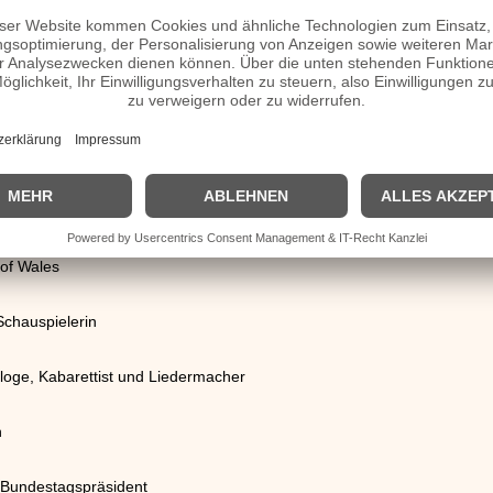
rrist, Komponist und Produzent
er
lerin
 of Wales
Schauspielerin
loge, Kabarettist und Liedermacher
n
, Bundestagspräsident