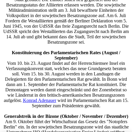
Besatzungsstatus der Alliierten erlassen werden. Die sowjetische
Militäradministration stellt am 3. Juli bewaffnete Einheiten der
Volkspolizei in der sowjetischen Besatzungszone auf. Am 6. Juli
Fordern die Westalliierten gemäß der Berliner Deklaration vom 5.
Juni 1945, von der UdSSR das freie Zugangsrecht nach Berlin. Die
UdSSR spricht den Westalliierten das Zugangsrecht nach Berlin am
14. Juli ab und gibt bekannt dass die Stadt, Teil der sowjetischen
Besatzungszone sei.
Konstituierung des Parlamentarischen Rates (August /
September)
Vom 10. bis 23. August findet auf der Herrenchiemsee Insel ein
Verfassungskonvent statt, welches das neue Grundgesetz beraten
soll. Vom 15. bis 30. August werden in den Landtagen die
Delegierten für den Parlamentarischen Rat gewählt. In Bonn wird
dann am 1. September der Parlamentarische Rat konstituiert. Die
Demontagen werden damit eingeschränkt und der Zonenbeirat so
wie Länderrat in den britisch-amerikanischen Besatzungszonen
aufgelöst.
Konrad Adenauer
wird im Parlamentarischen Rat am 15.
September zum Präsidenten gewählt.
Generalstreik in der Bizone (Oktober / November / Dezember)
Am 9. Oktober führt der Wirtschaftsrat das Gesetz des "Notopfers
Berlin" ein. In der sowjetischen Besatzungszone wird das staatliche