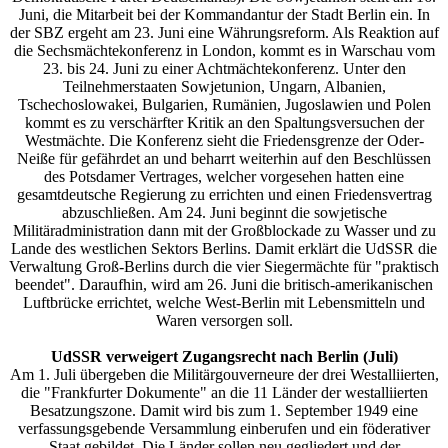
Juni, die Mitarbeit bei der Kommandantur der Stadt Berlin ein. In
der SBZ ergeht am 23. Juni eine Währungsreform. Als Reaktion auf
die Sechsmächtekonferenz in London, kommt es in Warschau vom
23. bis 24. Juni zu einer Achtmächtekonferenz. Unter den
Teilnehmerstaaten Sowjetunion, Ungarn, Albanien,
Tschechoslowakei, Bulgarien, Rumänien, Jugoslawien und Polen
kommt es zu verschärfter Kritik an den Spaltungsversuchen der
Westmächte. Die Konferenz sieht die Friedensgrenze der Oder-
Neiße für gefährdet an und beharrt weiterhin auf den Beschlüssen
des Potsdamer Vertrages, welcher vorgesehen hatten eine
gesamtdeutsche Regierung zu errichten und einen Friedensvertrag
abzuschließen. Am 24. Juni beginnt die sowjetische
Militäradministration dann mit der Großblockade zu Wasser und zu
Lande des westlichen Sektors Berlins. Damit erklärt die UdSSR die
Verwaltung Groß-Berlins durch die vier Siegermächte für "praktisch
beendet". Daraufhin, wird am 26. Juni die britisch-amerikanischen
Luftbrücke errichtet, welche West-Berlin mit Lebensmitteln und
Waren versorgen soll.
UdSSR verweigert Zugangsrecht nach Berlin (Juli)
Am 1. Juli übergeben die Militärgouverneure der drei Westalliierten,
die "Frankfurter Dokumente" an die 11 Länder der westalliierten
Besatzungszone. Damit wird bis zum 1. September 1949 eine
verfassungsgebende Versammlung einberufen und ein föderativer
Staat gebildet. Die Länder sollen neu gegliedert und der