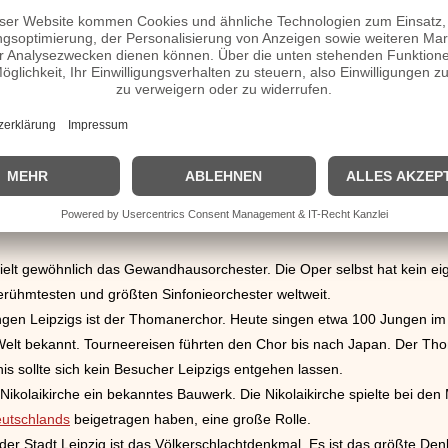
elt gewöhnlich das Gewandhausorchester. Die Oper selbst hat kein ei
rühmtesten und größten Sinfonieorchester weltweit.
tungen Leipzigs ist der Thomanerchor. Heute singen etwa 100 Jungen im
elt bekannt. Tourneereisen führten den Chor bis nach Japan. Der Thoma
s sollte sich kein Besucher Leipzigs entgehen lassen.
Nikolaikirche ein bekanntes Bauwerk. Die Nikolaikirche spielte bei de
eutschlands
beigetragen haben, eine große Rolle.
er Stadt Leipzig ist das Völkerschlachtdenkmal. Es ist das größte Den