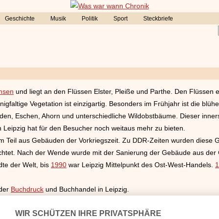
Geschichte
Musik
Politik
Sport
Steckbriefe
chsen
und liegt an den Flüssen Elster, Pleiße und Parthe. Den Flüssen en
igfaltige Vegetation ist einzigartig. Besonders im Frühjahr ist die bl
en, Eschen, Ahorn und unterschiedliche Wildobstbäume. Dieser innerst
 Leipzig hat für den Besucher noch weitaus mehr zu bieten.
um Teil aus Gebäuden der Vorkriegszeit. Zu DDR-Zeiten wurden diese 
chtet. Nach der Wende wurde mit der Sanierung der Gebäude aus der
dte der Welt, bis
1990
war Leipzig Mittelpunkt des Ost-West-Handels.
1
 der
Buchdruck
und Buchhandel in Leipzig.