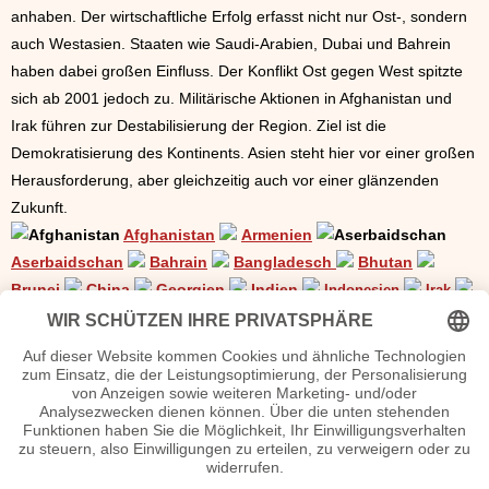
anhaben. Der wirtschaftliche Erfolg erfasst nicht nur Ost-, sondern
auch Westasien. Staaten wie Saudi-Arabien, Dubai und Bahrein
haben dabei großen Einfluss. Der Konflikt Ost gegen West spitzte
sich ab 2001 jedoch zu. Militärische Aktionen in Afghanistan und
Irak führen zur Destabilisierung der Region. Ziel ist die
Demokratisierung des Kontinents. Asien steht hier vor einer großen
Herausforderung, aber gleichzeitig auch vor einer glänzenden
Zukunft.
Afghanistan
Armenien
Aserbaidschan
Bahrain
Bangladesch
Bhutan
Brunei
China
Georgien
Indien
Indonesien
Irak
Iran
Israel
Japan
Jemen
Jordanien
Kambodscha
Kasachstan
Katar
Kirgistan
Kuwait
Laos
Libanon
Malaysia
Malediven
Mongolei
Myanmar
Nepal
Nordkorea
Oman
Pakistan
Palästina
Philippinen
Russland
Saudi-Arabien
Singapur
Sri Lanka
Südkorea
Syrien
Tadschikistan
Taiwan
Thailand
Timor-Leste
Turkmenistan
Türkei
Usbekistan
Vereinigte