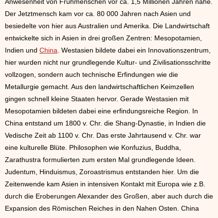
Anwesenheit von Frühmenschen vor ca. 1,5 Millionen Jahren nahe.
Der Jetztmensch kam vor ca. 80 000 Jahren nach Asien und
besiedelte von hier aus Australien und Amerika. Die Landwirtschaft
entwickelte sich in Asien in drei großen Zentren: Mesopotamien,
Indien und
China
. Westasien bildete dabei ein Innovationszentrum,
hier wurden nicht nur grundlegende Kultur- und Zivilisationsschritte
vollzogen, sondern auch technische Erfindungen wie die
Metallurgie gemacht. Aus den landwirtschaftlichen Keimzellen
gingen schnell kleine Staaten hervor. Gerade Westasien mit
Mesopotamien bildeten dabei eine erfindungsreiche Region. In
China entstand um 1800 v. Chr. die Shang-Dynastie, in Indien die
Vedische Zeit ab 1100 v. Chr. Das erste Jahrtausend v. Chr. war
eine kulturelle Blüte. Philosophen wie Konfuzius, Buddha,
Zarathustra formulierten zum ersten Mal grundlegende Ideen.
Judentum, Hinduismus, Zoroastrismus entstanden hier. Um die
Zeitenwende kam Asien in intensiven Kontakt mit Europa wie z.B.
durch die Eroberungen Alexander des Großen, aber auch durch die
Expansion des Römischen Reiches in den Nahen Osten. China