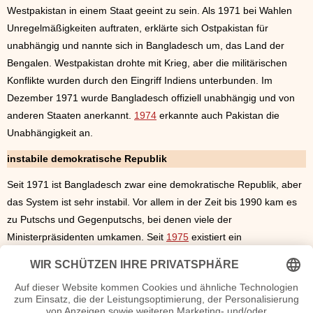
Westpakistan in einem Staat geeint zu sein. Als 1971 bei Wahlen
Unregelmäßigkeiten auftraten, erklärte sich Ostpakistan für
unabhängig und nannte sich in Bangladesch um, das Land der
Bengalen. Westpakistan drohte mit Krieg, aber die militärischen
Konflikte wurden durch den Eingriff Indiens unterbunden. Im
Dezember 1971 wurde Bangladesch offiziell unabhängig und von
anderen Staaten anerkannt.
1974
erkannte auch Pakistan die
Unabhängigkeit an.
instabile demokratische Republik
Seit 1971 ist Bangladesch zwar eine demokratische Republik, aber
das System ist sehr instabil. Vor allem in der Zeit bis 1990 kam es
zu Putschs und Gegenputschs, bei denen viele der
Ministerpräsidenten umkamen. Seit
1975
existiert ein
Mehrparteiensystem, das die instabile Lage jedoch kaum festigen
konnte. Bangladesch gehört auch heute noch zu den ärmsten
Ländern der Welt, die Wirtschaft hat sich stark zurückentwickelt.
Das Land wird häufig von verheerenden Naturkatastrophen