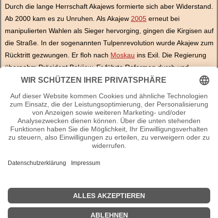
Durch die lange Herrschaft Akajews formierte sich aber Widerstand.
Ab 2000 kam es zu Unruhen. Als Akajew
2005
erneut bei
manipulierten Wahlen als Sieger hervorging, gingen die Kirgisen auf
die Straße. In der sogenannten Tulpenrevolution wurde Akajew zum
Rücktritt gezwungen. Er floh nach
Moskau
ins Exil. Die Regierung
übernahm Präsident Bakijew. Er führte Reformen durch und
demokratisierte das Land, aber trotzdem traten immer wieder
Unregelmäßigkeiten auf. 2010 kam es wieder zu erheblichen
Unruhen gegen die Regierung. 2010 wurde eine neue Verfassung
ausgearbeitet, die die Rückkehr zur parlamentarischen Demokratie
vorsieht und es fanden Wahlen statt.
Die Kirgisische Republik ist demokratisch zwar stabil, aber besitzt
immer noch sehr große politische und soziale Probleme. Auch die
wirtschaftliche Situation hat unter den Unruhen stark gelitten.
Seiten zum Thema Kirgistan