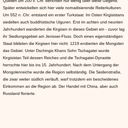
Quellen um 200 v. Chr. berichten nur wenig über diese Gegend.
Später entwickelten sich hier viele nomadisierende Reiterkulturen.
Um 552 n. Chr. entstand ein erster Turkstaat. Im Osten Kirgisistans
siedelten auch buddhistische Uiguren. Erst im achten und neunten
Jahrhundert wanderten die Kirgisen in dieses Gebiet ein - zuvor lag
ihr Siedlungsgebiet am Jenissei-Fluss. Doch einen eigenständigen
Staat bildeten die Kirgisen hier nicht. 1219 eroberten die Mongolen
das Gebiet. Unter Dschingis Khans Sohn Tschagatei wurde
Kirgisistan Teil dessen Reiches und die Tschagatei-Dynastie
herrschte hier bis ins 15. Jahrhundert. Nach dem Untergang der
Mongolenreiche wurde die Region selbständig. Die Seidenstraße,
die zwar weiter südlich verläuft, warf trotzdem ein bescheidenes
Einkommen an die Region ab. Der Handel mit China, aber auch
Russland florierte.