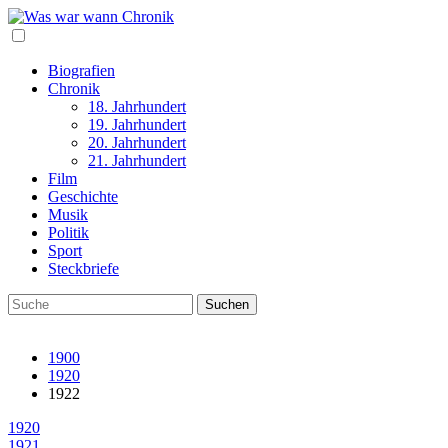
Biografien
Chronik
18. Jahrhundert
19. Jahrhundert
20. Jahrhundert
21. Jahrhundert
Film
Geschichte
Musik
Politik
Sport
Steckbriefe
1900
1920
1922
1920
1921