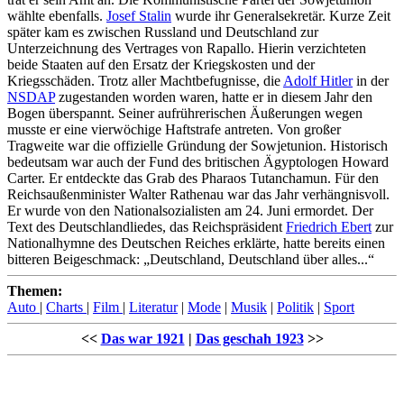
wählte ebenfalls.
Josef Stalin
wurde ihr Generalsekretär. Kurze Zeit
später kam es zwischen Russland und Deutschland zur
Unterzeichnung des Vertrages von Rapallo. Hierin verzichteten
beide Staaten auf den Ersatz der Kriegskosten und der
Kriegsschäden. Trotz aller Machtbefugnisse, die
Adolf Hitler
in der
NSDAP
zugestanden worden waren, hatte er in diesem Jahr den
Bogen überspannt. Seiner aufrührerischen Äußerungen wegen
musste er eine vierwöchige Haftstrafe antreten. Von großer
Tragweite war die offizielle Gründung der Sowjetunion. Historisch
bedeutsam war auch der Fund des britischen Ägyptologen Howard
Carter. Er entdeckte das Grab des Pharaos Tutanchamun. Für den
Reichsaußenminister Walter Rathenau war das Jahr verhängnisvoll.
Er wurde von den Nationalsozialisten am 24. Juni ermordet. Der
Text des Deutschlandliedes, das Reichspräsident
Friedrich Ebert
zur
Nationalhymne des Deutschen Reiches erklärte, hatte bereits einen
bitteren Beigeschmack: „Deutschland, Deutschland über alles...“
Themen:
Auto
|
Charts
|
Film
|
Literatur
|
Mode
|
Musik
|
Politik
|
Sport
<<
Das war 1921
|
Das geschah 1923
>>