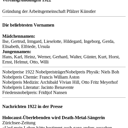
Gründung der Arbeitsgemeinschaft Pfälzer Künstler
Die beliebtesten
Vornamen
Mädchennamen:
Ilse, Gertrud, Irmgard, Lieselotte, Hildegard, Ingeborg, Gerda,
Elisabeth, Elfriede, Ursula
Jungennamen:
Hans, Karl, Heinz, Werner, Gerhard, Walter, Günter, Kurt, Horst,
Ernst, Helmut, Otto, Willi
Nobelpreise
1922 NobelpreisträgerNobelpreis Physik: Niels Boh
Nobelpreis Chemie: Francis William Aston
Nobelpreis Medizin: Archibald Vivian Hill, Otto Fritz Meyerhof
Nobelpreis Literatur: Jacinto Benavente
Friedensnobelpreis: Fridtjof Nansen
Nachrichten 1922 in der Presse
Holocaust-Überlebenden wird Death-Metal-Sängerin
Zürichsee-Zeitung
«Und mein Leben hätte bestimmt auch ganz anders aussehen