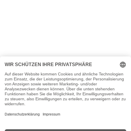
Bücher und Informationen zum Jahrgang 1922
Wir vom Jahrgang 1922: Kindheit und Jugend
100 Jahre - Die großen Bilder unseres Jahrhunderts, 1920-1929
Jugend zwischen den Kriegen: Aufzeichnungen über die Jahre
1921-1941
Jahrgangs-Quiz 1922: Unsere Kindheit und Jugend
Erinnerungen von Schülern und Lehrern 1921-1962
Wir Machen Musik! Deutsche Tonfilmperlen 1921-1944
1929: Ein ganz besonderer Jahrgang