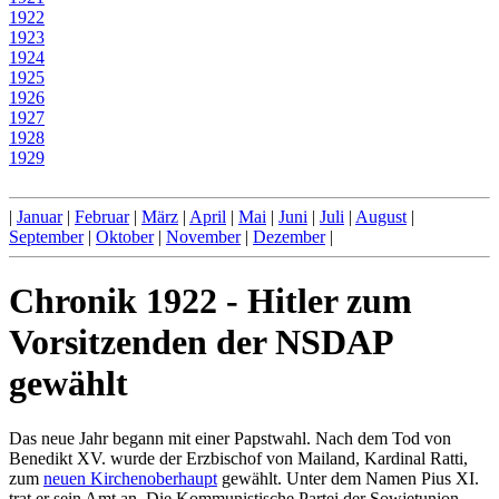
1922
1923
1924
1925
1926
1927
1928
1929
|
Januar
|
Februar
|
März
|
April
|
Mai
|
Juni
|
Juli
|
August
|
September
|
Oktober
|
November
|
Dezember
|
Chronik 1922 - Hitler zum
Vorsitzenden der NSDAP
gewählt
Das neue Jahr begann mit einer Papstwahl. Nach dem Tod von
Benedikt XV. wurde der Erzbischof von Mailand, Kardinal Ratti,
zum
neuen Kirchenoberhaupt
gewählt. Unter dem Namen Pius XI.
trat er sein Amt an. Die Kommunistische Partei der Sowjetunion