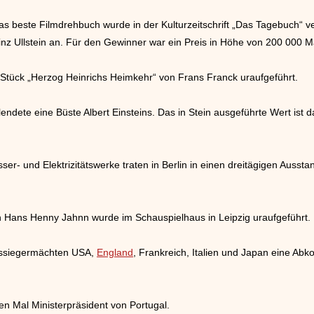
 beste Filmdrehbuch wurde in der Kulturzeitschrift „Das Tagebuch“ verö
inz Ullstein an. Für den Gewinner war ein Preis in Höhe von 200 000 M
Stück „Herzog Heinrichs Heimkehr“ von Frans Franck uraufgeführt.
lendete eine Büste Albert Einsteins. Das in Stein ausgeführte Wert ist d
ser- und Elektrizitätswerke traten in Berlin in einen dreitägigen Ausst
n Hans Henny Jahnn wurde im Schauspielhaus in Leipzig uraufgeführt.
egssiegermächten USA,
England
, Frankreich, Italien und Japan eine A
en Mal Ministerpräsident von Portugal.