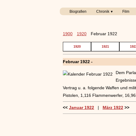
Biografien
Chronik
Film
1900
1920
Februar 1922
1920
1921
192
Februar 1922 -
Dem Parlam
Ergebnisse
Vertrag u. a. folgende Waffen und mi
Pistolen, 1,116 Flammenwerfer, 16,9
<<
Januar 1922
|
März 1922
>>