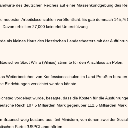
andwirte des deutschen Reiches auf einer Massenkundgebung des Reic
ie neuesten Arbeitslosenzahlen veröffentlicht. Es gab demnach 145,76
. Davon erhielten 27,000 keinerlei Unterstützung.
rde als kleines Haus des Hessischen Landestheaters mit der Aufführ
itauischen Stadt Wilna (Vilnius) stimmte für den Anschluss an Polen.
s Weiterbestehen von Konfessionsschulen im Land Preußen beraten. Da
ese Einrichtungen verzichtet werden könnte.
ichstag vorgelegt wurde, besagte, dass die Kosten für die Ausführung
 Deutsche Reich 187,5 Milliarden Mark gegenüber 112,5 Milliarden Mark
n Braunschweig bestand aus fünf Ministern, von denen zwei der Sozi
tischen Partei (USPC) angehörten.