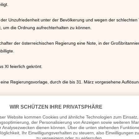
ligt.
der Unzufriedenheit unter der Bevölkerung und wegen der schlechten 
zt, um die Ordnung aufrechterhalten zu können.
chafter der österreichischen Regierung eine Note, in der Großbritannie
illigte.
 XI feierlich gekrönt.
eine Regierungsvorlage, durch die bis 31. März vorgesehene Auflösung
Nacht zum Montag aus wirtschaftlichen Gründen die Sommerzeit eingef
rung traten in Warschau von ihren Ministerämtern zurück. Die Gründe f
en Bereich.