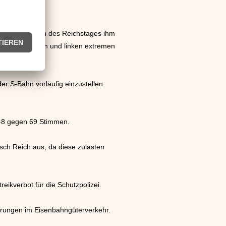
ie Abgeordneten des Reichstages ihm
von den rechten und linken extremen
er S-Bahn vorläufig einzustellen.
48 gegen 69 Stimmen.
sch Reich aus, da diese zulasten
ikverbot für die Schutzpolizei.
serungen im Eisenbahngüterverkehr.