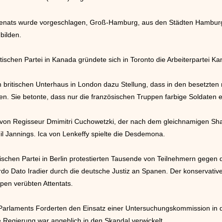
Senats wurde vorgeschlagen, Groß-Hamburg, aus den Städten Hamburg
bilden.
schen Partei in Kanada gründete sich in Toronto die Arbeiterpartei Ka
 britischen Unterhaus in London dazu Stellung, dass in den besetzten 
en. Sie betonte, dass nur die französischen Truppen farbige Soldaten e
lo“ von Regisseur Dmimitri Cuchowetzki, der nach dem gleichnamigen S
mil Jannings. Ica von Lenkeffy spielte die Desdemona.
chen Partei in Berlin protestierten Tausende von Teilnehmern gegen di
do Dato Iradier durch die deutsche Justiz an Spanen. Der konservativ
pen verübten Attentats.
Parlaments Forderten den Einsatz einer Untersuchungskommission in 
he Regierung war angeblich in den Skandal verwickelt.