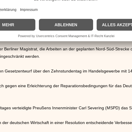
olens besprachen strittige Fragen zum oberschlesischen Gebiet.
th (Zentrum) an das Parlament gestellte Vertrauensfrage, sprachen d
uen aus. Wirth war wegen seiner Haltung im Streik der Eisenbahner 
r Berliner Magistrat, die Arbeiten an der geplanten Nord-Süd-Strecke d
eingeschränkt werden.
en Gesetzentwurf über den Zehnstundentag im Handelsgewerbe mit 1
ch gegen eine Erleichterung der Reparationsbedingungen für das Deut
ages verteidigte Preußens Innenminister Carl Severing (MSPD) das Stre
n der deutschen Wirtschaft in einer Resolution entscheidende Verbes