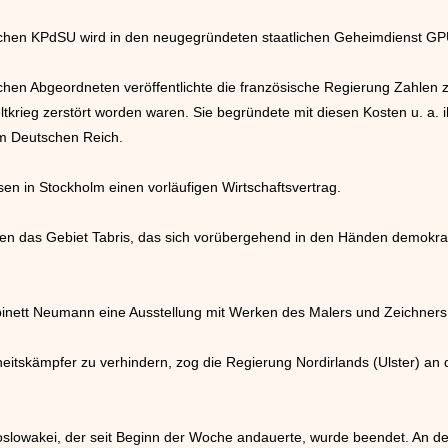
chen KPdSU wird in den neugegründeten staatlichen Geheimdienst GPU
tischen Abgeordneten veröffentlichte die französische Regierung Zahle
tkrieg zerstört worden waren. Sie begründete mit diesen Kosten u. a. 
m Deutschen Reich.
n in Stockholm einen vorläufigen Wirtschaftsvertrag.
pen das Gebiet Tabris, das sich vorübergehend in den Händen demokra
Kabinett Neumann eine Ausstellung mit Werken des Malers und Zeichne
heitskämpfer zu verhindern, zog die Regierung Nordirlands (Ulster) an
hoslowakei, der seit Beginn der Woche andauerte, wurde beendet. An d