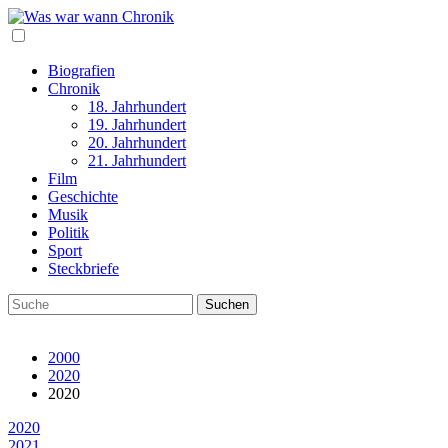
Biografien
Chronik
18. Jahrhundert
19. Jahrhundert
20. Jahrhundert
21. Jahrhundert
Film
Geschichte
Musik
Politik
Sport
Steckbriefe
2000
2020
2020
2020
2021