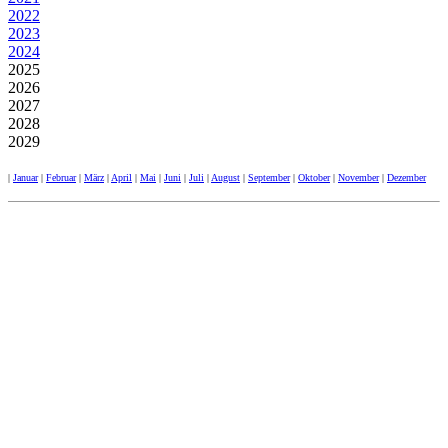
2022
2023
2024
2025
2026
2027
2028
2029
|
Januar
|
Februar
|
März
|
April
|
Mai
|
Juni
|
Juli
|
August
|
September
|
Oktober
|
November
|
Dezember