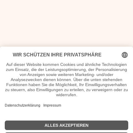
<<
Was geschah 2019
|
Was war 2021
>>