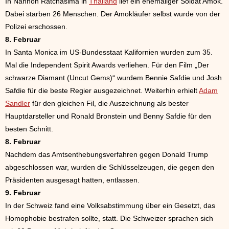
In Nahhon Ratchasima in
Thailand
lief ein ehemaliger Soldat Amok.
Dabei starben 26 Menschen. Der Amokläufer selbst wurde von der
Polizei erschossen.
8. Februar
In Santa Monica im US-Bundesstaat Kalifornien wurden zum 35.
Mal die Independent Spirit Awards verliehen. Für den Film „Der
schwarze Diamant (Uncut Gems)“ wurdem Bennie Safdie und Josh
Safdie für die beste Regier ausgezeichnet. Weiterhin erhielt
Adam
Sandler
für den gleichen Fil, die Auszeichnung als bester
Hauptdarsteller und Ronald Bronstein und Benny Safdie für den
besten Schnitt.
8. Februar
Nachdem das Amtsenthebungsverfahren gegen Donald Trump
abgeschlossen war, wurden die Schlüsselzeugen, die gegen den
Präsidenten ausgesagt hatten, entlassen.
9. Februar
In der Schweiz fand eine Volksabstimmung über ein Gesetzt, das
Homophobie bestrafen sollte, statt. Die Schweizer sprachen sich