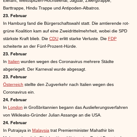
Elefant, Weißspitzen-Hochseehai, Jaguar, Zwergtrappe,
Barttrappe, Hindu Trappe und Antipoden-Albatros.
23. Februar
In Hamburg fand die Bürgerschaftswahl statt. Die amtierende rot-
grüne Koalition kam auf eine Zweidrittelmehrheit, wobei die SPD
stärkste Kraft blieb. Die
CDU
erlitt starke Verluste. Die
FDP
scheiterte an der Fünf-Prozent-Hürde.
23. Februar
In
Italien
wurden wegen des Coronavirus mehrere Städte
abgeriegelt. Der Karneval wurde abgesagt.
23. Februar
Österreich
stellte den Zugverkehr nach Italien wegen des
Coronavirus ein.
24. Februar
In
London
in Großbritannien begann das Auslieferungsverfahren
von Wikileaks-Gründer Julian Assange an die USA.
24. Februar
In Putrajaya in
Malaysia
trat Premierminister Mahathir bin