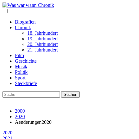
Biografien
Chronik
18. Jahrhundert
19. Jahrhundert
20. Jahrhundert
21. Jahrhundert
Film
Geschichte
Musik
Politik
Sport
Steckbriefe
2000
2020
Aenderungen2020
2020
2021