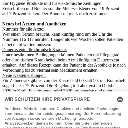
Für Hygiene-Produkte und für elektronische Zeitungen,
Zeitschriften und Bücher soll die Mehrwertsteuer von 19 Prozent
auf 7 Prozent sinken. Der Bundesrat muss noch zustimmen.
Neues bei Ärzten und Apotheken
Nummer für alle Ärzte:
Wer einen Termin braucht, kann künftig rund um die Uhr die
Nummer 116 117 anrufen. Länger als vier Wochen sollen Patienten
dabei nicht warten müssen.
Dauerrezepte für chronisch Kranke:
Unter bestimmten Bedingungen können Patienten mit Pflegegrad
oder chronischen Krankheiten beim Arzt künftig ein Dauerrezept
erhalten. Auf dieses Rezept kann der Patient in der Apotheke je nach
Verordnung bis zu viermal sein Medikament erhalten.
Neue Kassenleistungen:
Für Zahnersatz gibt es von der Kasse bald 60 statt 50, mit Bonusheft
sogar bis zu 75 Prozent. Die Regelung tritt aber erst im Oktober
2020 in Kraft. Fettabsaugen wird 2020 probeweise und unter
bestimmten Bedingungen Kassenleistung.
Vorsorge-Untersuchungen:
Frauen im Alter zwischen 20 und 65 werden ab 2020 alle fünf Jahre
per Post zu einer Früherkennungs-Untersuchung auf
Gebärmutterhalskrebs eingeladen. Für Frauen zwischen 20 und 34
gibt es einmal jährlich den sogenannten Pap-Test. Ab 35 soll eine
neue, alle drei Jahre angebotene Kombinationsuntersuchung den