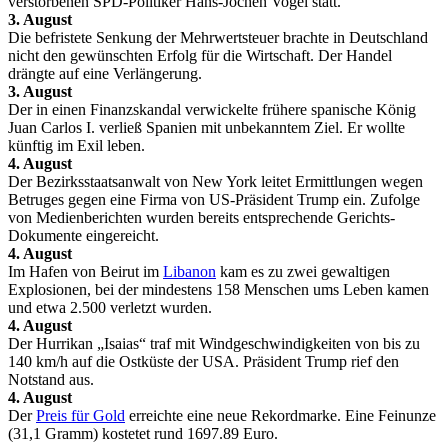
verstorbenen SPD-Politiker Hans-Jochen Vogel statt.
3. August
Die befristete Senkung der Mehrwertsteuer brachte in Deutschland
nicht den gewünschten Erfolg für die Wirtschaft. Der Handel
drängte auf eine Verlängerung.
3. August
Der in einen Finanzskandal verwickelte frühere spanische König
Juan Carlos I. verließ Spanien mit unbekanntem Ziel. Er wollte
künftig im Exil leben.
4. August
Der Bezirksstaatsanwalt von New York leitet Ermittlungen wegen
Betruges gegen eine Firma von US-Präsident Trump ein. Zufolge
von Medienberichten wurden bereits entsprechende Gerichts-
Dokumente eingereicht.
4. August
Im Hafen von Beirut im
Libanon
kam es zu zwei gewaltigen
Explosionen, bei der mindestens 158 Menschen ums Leben kamen
und etwa 2.500 verletzt wurden.
4. August
Der Hurrikan „Isaias“ traf mit Windgeschwindigkeiten von bis zu
140 km/h auf die Ostküste der USA. Präsident Trump rief den
Notstand aus.
4. August
Der
Preis für Gold
erreichte eine neue Rekordmarke. Eine Feinunze
(31,1 Gramm) kostetet rund 1697.89 Euro.