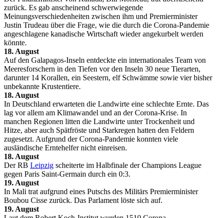
zurück. Es gab anscheinend schwerwiegende
Meinungsverschiedenheiten zwischen ihm und Premierminister
Justin Trudeau über die Frage, wie die durch die Corona-Pandemie
angeschlagene kanadische Wirtschaft wieder angekurbelt werden
könnte.
18. August
Auf den Galapagos-Inseln entdeckte ein internationales Team von
Meeresforschern in den Tiefen vor den Inseln 30 neue Tierarten,
darunter 14 Korallen, ein Seestern, elf Schwämme sowie vier bisher
unbekannte Krustentiere.
18. August
In Deutschland erwarteten die Landwirte eine schlechte Ernte. Das
lag vor allem am Klimawandel und an der Corona-Krise. In
manchen Regionen litten die Landwirte unter Trockenheit und
Hitze, aber auch Spätfröste und Starkregen hatten den Feldern
zugesetzt. Aufgrund der Corona-Pandemie konnten viele
ausländische Erntehelfer nicht einreisen.
18. August
Der RB
Leipzig
scheiterte im Halbfinale der Champions League
gegen Paris Saint-Germain durch ein 0:3.
19. August
In Mali trat aufgrund eines Putschs des Militärs Premierminister
Boubou Cisse zurück. Das Parlament löste sich auf.
19. August
Laut dem Robert Koch-Institut wurden 1510 Corona-