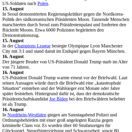
US-Soldaten nach
Polen
.
15. August
In Seoul demonstrierten Regierungskritiker gegen die Nordkorea-
Politik des südkoreanischen Präsidenten Moon. Tausende Menschen
marschierten durch Seoul zum Präsidentenpalast und forderten den
Rücktritt Moons. Etwa 6000 Polizisten begleiteten den
Demonstrationszug.
15. August
In der
Champions League
besiegte Olympique Lyon Manchester
City mit 3:1 und stand damit im Endspiel gegen Bayern München.
16. August
Der jüngere Bruder von US-Präsident Donald Trump starb im Alter
von 71 Jahren.
16. August
US-Präsident Donald Trump warnte erneut vor der Briefwahl. Laut
seinen Aussagen würde durch die Briefwahl eine „katastrophale
Situation“ entstehen und der Wahlsieger erst Monate oder Jahre
später feststehen. Hintergrund dafür ist, dass der demokratische
Präsidentschaftskandidat
Joe Biden
bei den Briefwählern beliebter
ist als Trump.
16. August
In
Nordrhein-Westfalen
gingen am Samstagabend Polizei und
Ordnungsbehörden mit einer groß angelegten Razzia gegen
kriminelle Clans vor. Es wurden über 60 Strafanzeigen für
Glücksspiel, Steuerhinterziehung und Schwarzarbeit, sowie 80