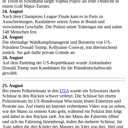
In Troon in Schottland siegte Sophia Popov als erste Deutsche in
einem Golf Major-Turnier.
24. August
Nach dem Champions League Finale kam es in Paris zu
Ausschreitungen. Randalierer setzen Autos in Brand und
verwüsteten Geschäfte. Die Polizei setzte Tränengas ein und nahm
148 Menschen fest.
24. August
Die ehemalige Wahlkampfmanagerin und Beraterin von US-
Präsident Donald Trump, Kellyanne Conway, trat überraschend
zurück. Sie gab dafür private Gründe an.
24. August
Auf dem Parteitag der US-Republikaner wurde Amtsinhaber
Donald Trump zum Kandidaten für die Präsidentschaftswahl
gewählt.
25. August
Bei einem Polizeieinsatz in den
USA
wurde ein Schwarzer durch
Schüsse in den Rücken schwer verletzt. Die Schüsse bei einem
Polizeieinsatz im US-Bundesstaat Wisconsin lösten Entsetzen und
Proteste aus. Auf einem im Internet verbreiteten Video war zu sehen,
wie der Mann zu seinem Auto geht, während ein Polizist ihm folgt
und dabei in den Rücken zielt. Als der Mann die Fahrertür öffnet
und sich ins Fahrzeug hineinbeugt, trafen ihn mehrere Schüsse. Im
Auto saßen die drei Kinder des Mannes im Alter von drei, fünf und