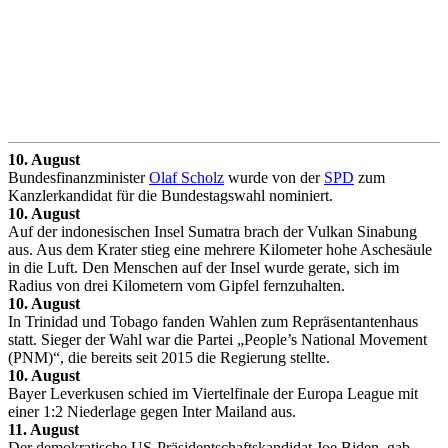
10. August
Bundesfinanzminister
Olaf Scholz
wurde von der
SPD
zum
Kanzlerkandidat für die Bundestagswahl nominiert.
10. August
Auf der indonesischen Insel Sumatra brach der Vulkan Sinabung
aus. Aus dem Krater stieg eine mehrere Kilometer hohe Aschesäule
in die Luft. Den Menschen auf der Insel wurde gerate, sich im
Radius von drei Kilometern vom Gipfel fernzuhalten.
10. August
In Trinidad und Tobago fanden Wahlen zum Repräsentantenhaus
statt. Sieger der Wahl war die Partei „People’s National Movement
(PNM)“, die bereits seit 2015 die Regierung stellte.
10. August
Bayer Leverkusen schied im Viertelfinale der Europa League mit
einer 1:2 Niederlage gegen Inter Mailand aus.
11. August
Der demokratische US-Präsidentschaftskandidat Joe Biden, gab