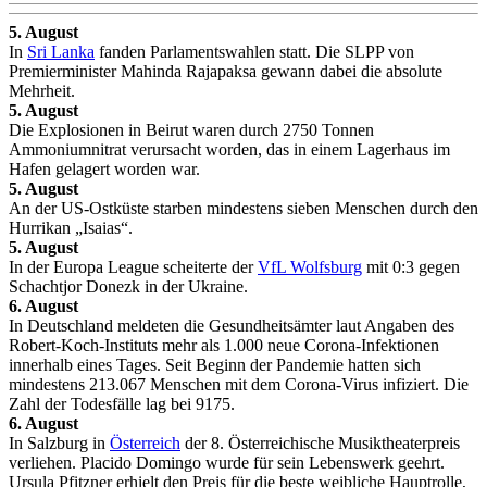
5. August
In
Sri Lanka
fanden Parlamentswahlen statt. Die SLPP von
Premierminister Mahinda Rajapaksa gewann dabei die absolute
Mehrheit.
5. August
Die Explosionen in Beirut waren durch 2750 Tonnen
Ammoniumnitrat verursacht worden, das in einem Lagerhaus im
Hafen gelagert worden war.
5. August
An der US-Ostküste starben mindestens sieben Menschen durch den
Hurrikan „Isaias“.
5. August
In der Europa League scheiterte der
VfL Wolfsburg
mit 0:3 gegen
Schachtjor Donezk in der Ukraine.
6. August
In Deutschland meldeten die Gesundheitsämter laut Angaben des
Robert-Koch-Instituts mehr als 1.000 neue Corona-Infektionen
innerhalb eines Tages. Seit Beginn der Pandemie hatten sich
mindestens 213.067 Menschen mit dem Corona-Virus infiziert. Die
Zahl der Todesfälle lag bei 9175.
6. August
In Salzburg in
Österreich
der 8. Österreichische Musiktheaterpreis
verliehen. Placido Domingo wurde für sein Lebenswerk geehrt.
Ursula Pfitzner erhielt den Preis für die beste weibliche Hauptrolle,