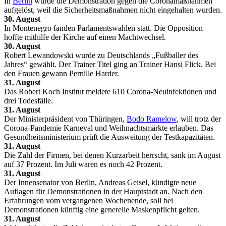
In
Berlin
wurde die Demonstration gegen die Coronamaßnahmen
aufgelöst, weil die Sicherheitsmaßnahmen nicht eingehalten wurden.
30. August
In Montenegro fanden Parlamentswahlen statt. Die Opposition
hoffte mithilfe der Kirche auf einen Machtwechsel.
30. August
Robert Lewandowski wurde zu Deutschlands „Fußballer des
Jahres“ gewählt. Der Trainer Titel ging an Trainer Hansi Flick. Bei
den Frauen gewann Pernille Harder.
31. August
Das Robert Koch Institut meldete 610 Corona-Neuinfektionen und
drei Todesfälle.
31. August
Der Ministerpräsident von Thüringen,
Bodo Ramelow
, will trotz der
Corona-Pandemie Karneval und Weihnachtsmärkte erlauben. Das
Gesundheitsministerium prüft die Ausweitung der Testkapazitäten.
31. August
Die Zahl der Firmen, bei denen Kurzarbeit herrscht, sank im August
auf 37 Prozent. Im Juli waren es noch 42 Prozent.
31. August
Der Innensenator von Berlin, Andreas Geisel, kündigte neue
Auflagen für Demonstrationen in der Hauptstadt an. Nach den
Erfahrungen vom vergangenen Wochenende, soll bei
Demonstrationen künftig eine generelle Maskenpflicht gelten.
31. August