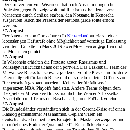
Der Gouverneur von Wisconsin hat nach Ausschreitungen bei
Protesten gegen Polizeigewalt und Rassismus, bei denen zwei
Menschen durch Schüsse starben, den Notstand in Kenoscha
ausgerufen. Auch die Präsenz der Nationalgarde sollte erhöht
werden.
27. August
Der Attentäter von Christchurch In
Neuseeland
wurde zu einer
lebenslangen Haftstrafe ohne Möglichkeit auf vorzeitige Entlassung
verurteilt. Er hatte im März 2019 zwei Moscheen angegriffen und
51 Menschen getötet.
27. August
In Wisconsin erhielten die Proteste gegen Rassismus und
Polizeigewalt Rückhalt aus der Sportwelt. Das Basketball-Team der
Milwaukee Bucks trat schwarz gekleidet vor die Presse und forderte
„Gerechtigkeit für Jacob Blake und dass die beteiligten Officers zur
Rechenschaft gezogen werden“. Keines der für Mittwoch
angesetzten NBA-Playoffs fand statt. Andere Teams folgten dem
Beispiel der Milwaukee Bucks, nämlich die Women’s Basketball-
Association und Teams der Baseball-Liga und Fußball-Vereine.
27. August
Die Bundesländer verständigten sich in der Corona-Krise auf einen
Katalog gemeinsamer Maßnahmen. Geplant waren ein
deutschlandweit einheitliches Bußgeld für Maskenverweigerer und
ein mögliches Ende der Quarantäne für Reiserückkehrer aus
Risikogebieten durch einen negativen Test ab dem fünften Tag,