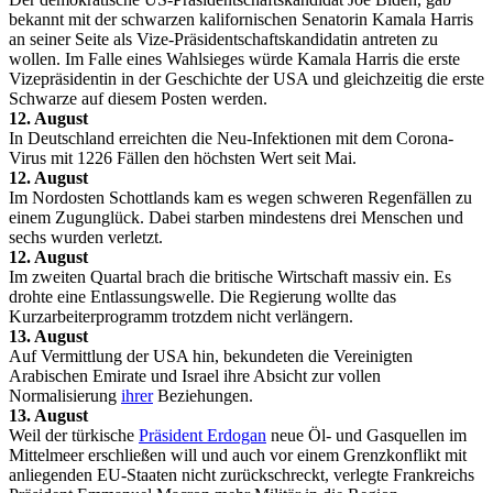
bekannt mit der schwarzen kalifornischen Senatorin Kamala Harris
an seiner Seite als Vize-Präsidentschaftskandidatin antreten zu
wollen. Im Falle eines Wahlsieges würde Kamala Harris die erste
Vizepräsidentin in der Geschichte der USA und gleichzeitig die erste
Schwarze auf diesem Posten werden.
12. August
In Deutschland erreichten die Neu-Infektionen mit dem Corona-
Virus mit 1226 Fällen den höchsten Wert seit Mai.
12. August
Im Nordosten Schottlands kam es wegen schweren Regenfällen zu
einem Zugunglück. Dabei starben mindestens drei Menschen und
sechs wurden verletzt.
12. August
Im zweiten Quartal brach die britische Wirtschaft massiv ein. Es
drohte eine Entlassungswelle. Die Regierung wollte das
Kurzarbeiterprogramm trotzdem nicht verlängern.
13. August
Auf Vermittlung der USA hin, bekundeten die Vereinigten
Arabischen Emirate und Israel ihre Absicht zur vollen
Normalisierung
ihrer
Beziehungen.
13. August
Weil der türkische
Präsident Erdogan
neue Öl- und Gasquellen im
Mittelmeer erschließen will und auch vor einem Grenzkonflikt mit
anliegenden EU-Staaten nicht zurückschreckt, verlegte Frankreichs