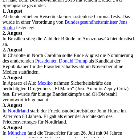
Sprengsätze gezündet.
1. August
Ab heute erhielten Reiserückkehrer kostenlose Corona-Tests. Das
wurde in einer Verordnung von
Bundesgesundheitsminister Jens
Spahn
festgelegt.
2. August
In Brasilien stieg die Zahl der Brände im Amazonas-Gebiet drastisch
an.
2. August
In Charlotte in North Carolina sollte Ende August die Nominierung
des amtierenden
Präsidenten Donald Trump
als Kandidat der
Republikaner für die Präsidentschaftswahl im November ohne
Medien stattfinden.
2. August
In Apaseo el Alto
Mexiko
nahmen Sicherheitskräfte den
berüchtigten Drogenboss „El Marro“ (Jose Antonio Zepey Ortiz)
fest. Er wurde für blutige Bandenkämpfe und Öl-Diebstahl
verantwortlich gemacht.
3. August
In
Nordirland
starb der Friedensnobelpreisträger John Hume im
Alter von 83 Jahren. Er galt als einer der Architekten des
Friedensvertrages für Nordirland.
3. August
In
München
fand die Trauerfeier für am 26. Juli mit 94 Jahren