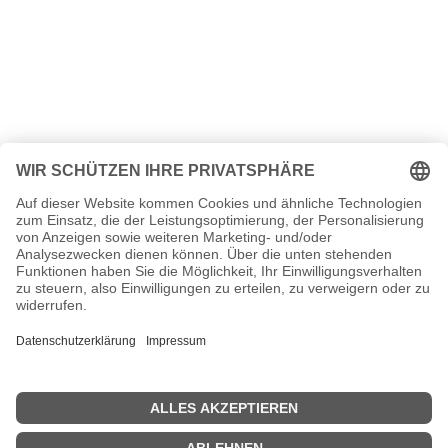
<<
Was geschah 2019
|
Was war 2021
>>