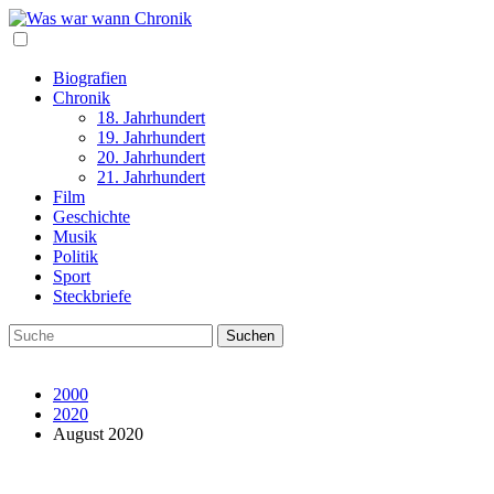
Biografien
Chronik
18. Jahrhundert
19. Jahrhundert
20. Jahrhundert
21. Jahrhundert
Film
Geschichte
Musik
Politik
Sport
Steckbriefe
2000
2020
August 2020