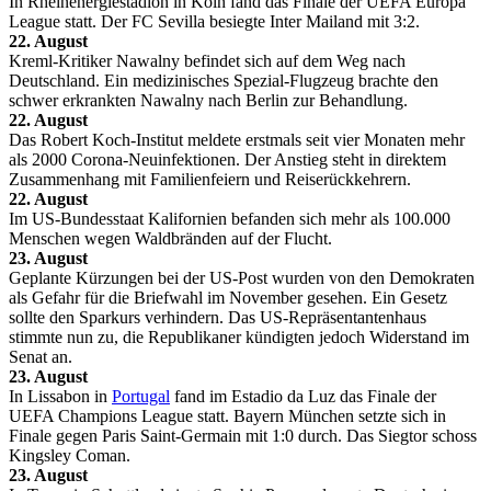
In Rheinenergiestadion in Köln fand das Finale der UEFA Europa
League statt. Der FC Sevilla besiegte Inter Mailand mit 3:2.
22. August
Kreml-Kritiker Nawalny befindet sich auf dem Weg nach
Deutschland. Ein medizinisches Spezial-Flugzeug brachte den
schwer erkrankten Nawalny nach Berlin zur Behandlung.
22. August
Das Robert Koch-Institut meldete erstmals seit vier Monaten mehr
als 2000 Corona-Neuinfektionen. Der Anstieg steht in direktem
Zusammenhang mit Familienfeiern und Reiserückkehrern.
22. August
Im US-Bundesstaat Kalifornien befanden sich mehr als 100.000
Menschen wegen Waldbränden auf der Flucht.
23. August
Geplante Kürzungen bei der US-Post wurden von den Demokraten
als Gefahr für die Briefwahl im November gesehen. Ein Gesetz
sollte den Sparkurs verhindern. Das US-Repräsentantenhaus
stimmte nun zu, die Republikaner kündigten jedoch Widerstand im
Senat an.
23. August
In Lissabon in
Portugal
fand im Estadio da Luz das Finale der
UEFA Champions League statt. Bayern München setzte sich in
Finale gegen Paris Saint-Germain mit 1:0 durch. Das Siegtor schoss
Kingsley Coman.
23. August