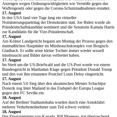
Anzeigen wegen Ordnungswidrigkeiten wie Verstöße gegen das
Waffengesetz oder gegen die Corona-Schutzmaßnahmen erstattet.
17. August
In den USA fand vier Tage lang ein virtueller
Nominierungsparteitag der Demokraten statt. Joe Biden wurde als
Präsidentschaftskandidat nominiert und die Senatorin Kamala Harris
zur Kandidatin für die Vize-Präsidentschaft.
17. August
Am Kölner Landgericht begann am Montag der Prozess gegen den
mutmaßlichen Haupttäter im Missbrauchskomplex von Bergisch-
Gladbach. Er sollte seine kleine Tochter immer wieder sexuell
missbraucht und Bilder davon verbreitet haben.
17. August
Im Streit um die US-Briefwahl und die US-Post wurde vor einem
Bundesgericht in Manhattan Klage gegen Präsident Donald Trump
und den von ihm ernannten Postchef Louis Deloy eingereicht.
17. August
Nach einem 5:0 Sieg über den ukrainischen Meister Schachtjor
Donezk zog Inter Mailand in das Endspiel der Europa League
gegen den FC Sevilla ein.
18. August
Auf der Berliner Stadtautobahn wurden durch eine Amokfahrt
mehrere Verkehrsteilnehmer zum Teil schwer verletzt.
18. August
Der Finanzminister von Kanada, Bill Morneau, trat überraschend