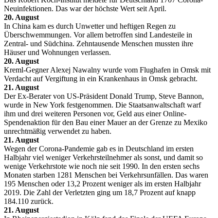
Neuinfektionen. Das war der höchste Wert seit April.
20. August
In China kam es durch Unwetter und heftigen Regen zu
Überschwemmungen. Vor allem betroffen sind Landesteile in
Zentral- und Südchina. Zehntausende Menschen mussten ihre
Häuser und Wohnungen verlassen.
20. August
Kreml-Gegner Alexej Nawalny wurde vom Flughafen in Omsk mit
Verdacht auf Vergiftung in ein Krankenhaus in Omsk gebracht.
21. August
Der Ex-Berater von US-Präsident Donald Trump, Steve Bannon,
wurde in New York festgenommen. Die Staatsanwaltschaft warf
ihm und drei weiteren Personen vor, Geld aus einer Online-
Spendenaktion für den Bau einer Mauer an der Grenze zu Mexiko
unrechtmäßig verwendet zu haben.
21. August
Wegen der Corona-Pandemie gab es in Deutschland im ersten
Halbjahr viel weniger Verkehrsteilnehmer als sonst, und damit so
wenige Verkehrstote wie noch nie seit 1990. In den ersten sechs
Monaten starben 1281 Menschen bei Verkehrsunfällen. Das waren
195 Menschen oder 13,2 Prozent weniger als im ersten Halbjahr
2019. Die Zahl der Verletzten ging um 18,7 Prozent auf knapp
184.110 zurück.
21. August