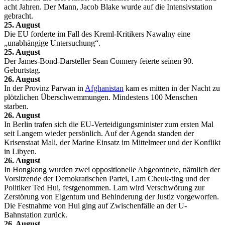
acht Jahren. Der Mann, Jacob Blake wurde auf die Intensivstation
gebracht.
25. August
Die EU forderte im Fall des Kreml-Kritikers Nawalny eine
„unabhängige Untersuchung“.
25. August
Der James-Bond-Darsteller Sean Connery feierte seinen 90.
Geburtstag.
26. August
In der Provinz Parwan in
Afghanistan
kam es mitten in der Nacht zu
plötzlichen Überschwemmungen. Mindestens 100 Menschen
starben.
26. August
In Berlin trafen sich die EU-Verteidigungsminister zum ersten Mal
seit Langem wieder persönlich. Auf der Agenda standen der
Krisenstaat Mali, der Marine Einsatz im Mittelmeer und der Konflikt
in Libyen.
26. August
In Hongkong wurden zwei oppositionelle Abgeordnete, nämlich der
Vorsitzende der Demokratischen Partei, Lam Cheuk-ting und der
Politiker Ted Hui, festgenommen. Lam wird Verschwörung zur
Zerstörung von Eigentum und Behinderung der Justiz vorgeworfen.
Die Festnahme von Hui ging auf Zwischenfälle an der U-
Bahnstation zurück.
26. August