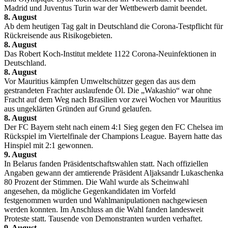
Madrid und Juventus Turin war der Wettbewerb damit beendet.
8. August
Ab dem heutigen Tag galt in Deutschland die Corona-Testpflicht für
Rückreisende aus Risikogebieten.
8. August
Das Robert Koch-Institut meldete 1122 Corona-Neuinfektionen in
Deutschland.
8. August
Vor Mauritius kämpfen Umweltschützer gegen das aus dem
gestrandeten Frachter auslaufende Öl. Die „Wakashio“ war ohne
Fracht auf dem Weg nach Brasilien vor zwei Wochen vor Mauritius
aus ungeklärten Gründen auf Grund gelaufen.
8. August
Der FC Bayern steht nach einem 4:1 Sieg gegen den FC Chelsea im
Rückspiel im Viertelfinale der Champions League. Bayern hatte das
Hinspiel mit 2:1 gewonnen.
9. August
In Belarus fanden Präsidentschaftswahlen statt. Nach offiziellen
Angaben gewann der amtierende Präsident Aljaksandr Lukaschenka
80 Prozent der Stimmen. Die Wahl wurde als Scheinwahl
angesehen, da mögliche Gegenkandidaten im Vorfeld
festgenommen wurden und Wahlmanipulationen nachgewiesen
werden konnten. Im Anschluss an die Wahl fanden landesweit
Proteste statt. Tausende von Demonstranten wurden verhaftet.
9. August