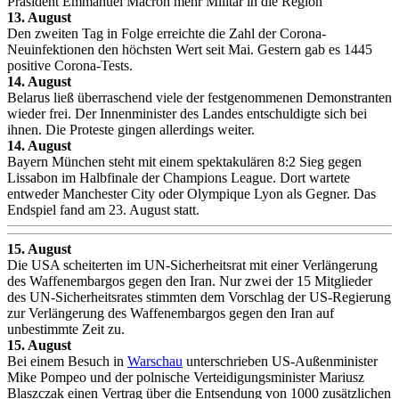
Präsident Emmanuel Macron mehr Militär in die Region
13. August
Den zweiten Tag in Folge erreichte die Zahl der Corona-
Neuinfektionen den höchsten Wert seit Mai. Gestern gab es 1445
positive Corona-Tests.
14. August
Belarus ließ überraschend viele der festgenommenen Demonstranten
wieder frei. Der Innenminister des Landes entschuldigte sich bei
ihnen. Die Proteste gingen allerdings weiter.
14. August
Bayern München steht mit einem spektakulären 8:2 Sieg gegen
Lissabon im Halbfinale der Champions League. Dort wartete
entweder Manchester City oder Olympique Lyon als Gegner. Das
Endspiel fand am 23. August statt.
15. August
Die USA scheiterten im UN-Sicherheitsrat mit einer Verlängerung
des Waffenembargos gegen den Iran. Nur zwei der 15 Mitglieder
des UN-Sicherheitsrates stimmten dem Vorschlag der US-Regierung
zur Verlängerung des Waffenembargos gegen den Iran auf
unbestimmte Zeit zu.
15. August
Bei einem Besuch in
Warschau
unterschrieben US-Außenminister
Mike Pompeo und der polnische Verteidigungsminister Mariusz
Blaszczak einen Vertrag über die Entsendung von 1000 zusätzlichen