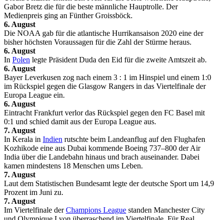
Gabor Bretz die für die beste männliche Hauptrolle. Der
Medienpreis ging an Fünther Groissböck.
6. August
Die NOAA gab für die atlantische Hurrikansaison 2020 eine der
bisher höchsten Voraussagen für die Zahl der Stürme heraus.
6. August
In
Polen
legte Präsident Duda den Eid für die zweite Amtszeit ab.
6. August
Bayer Leverkusen zog nach einem 3 : 1 im Hinspiel und einem 1:0
im Rückspiel gegen die Glasgow Rangers in das Viertelfinale der
Europa League ein.
6. August
Eintracht Frankfurt verlor das Rückspiel gegen den FC Basel mit
0:1 und schied damit aus der Europa League aus.
7. August
In Kerala in
Indien
rutschte beim Landeanflug auf den Flughafen
Kozhikode eine aus Dubai kommende Boeing 737–800 der Air
India über die Landebahn hinaus und brach auseinander. Dabei
kamen mindestens 18 Menschen ums Leben.
7. August
Laut dem Statistischen Bundesamt legte der deutsche Sport um 14,9
Prozent im Juni zu.
7. August
Im Viertelfinale der
Champions League
standen Manchester City
und Olympique Lyon überraschend im Viertelfinale. Für Real