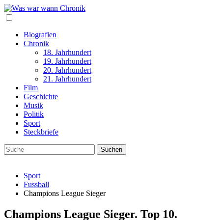
Biografien
Chronik
18. Jahrhundert
19. Jahrhundert
20. Jahrhundert
21. Jahrhundert
Film
Geschichte
Musik
Politik
Sport
Steckbriefe
Sport
Fussball
Champions League Sieger
Champions League Sieger. Top 10.