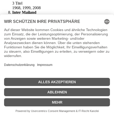
3 Titel
1968, 1999, 2008
Inter Mailand
3 Titel
1964, 1965, 2010
Juventus Turin
2 Titel
1985, 1996
Benfica Lissabon
2 Titel
1961, 1962
FC Porto
2 Titel
1987, 2004
Nothingham Forest
2 Titel
1979, 1980
Champions League Geschichte
>>
Champions League Sieger Liste
>>
| © 2013–2023 was-war-wann.de. Alle Rechte vorbehalten. |
|
Impressum
| Kurbio deutsch | Kurzbiografie |