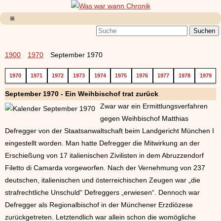
1900
1970
September 1970
1970
1971
1972
1973
1974
1975
1976
1977
1978
1979
September 1970 - Ein Weihbischof trat zurück
Zwar war ein Ermittlungsverfahren
gegen Weihbischof Matthias
Defregger von der Staatsanwaltschaft beim Landgericht München I
eingestellt worden. Man hatte Defregger die Mitwirkung an der
Erschießung von 17 italienischen Zivilisten in dem Abruzzendorf
Filetto di Camarda vorgeworfen. Nach der Vernehmung von 237
deutschen, italienischen und österreichischen Zeugen war „die
strafrechtliche Unschuld“ Defreggers „erwiesen“. Dennoch war
Defregger als Regionalbischof in der Münchener Erzdiözese
zurückgetreten. Letztendlich war allein schon die womögliche