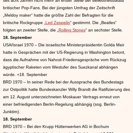
seit acht Jahren nicht mehr an erster Stelle der Beliebtheitsskala
britischer Pop-Fans. Bei der jüngsten Umfrag der Zeitschrift
„Meldoy maker“ hatte die größte Zahl der Befragten für die
britische Rockgruppe „
Led Zeppelin
“ gestimmt. Die „Beatles“
folgten an zweiter Stelle, die „
Rolling Stones
“ an sechster Stelle.
18. September
USA/Israel 1970 – Die israelische Ministerpräsidentin Golda Meir
hatte in Gesprächen mit der US-Regierung in Washington betont,
dass die Aufnahme von Nahost-Friedensgespräche vom Rückzug
ägyptischer Raketen vom Westufer des Suezkanal abhängen
würde. +18. September
BRD 1970 – In seiner Rede bei der Aussprache des Bundestags
zur Ostpolitik hatte Bundeskanzler Willy Brandt die Ratifizierung des
am 12. August unterzeichneten Moskauer Vertrags erneut von
einer befriedigenden Berlin-Regelung abhängig (sog. Berlin-
Junktim).
18. September
BRD 1970 – Bei den Krupp Hüttenwerken AG in Bochum