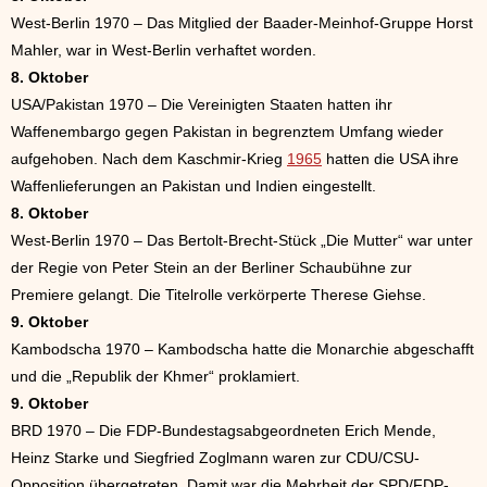
West-Berlin 1970 – Das Mitglied der Baader-Meinhof-Gruppe Horst
Mahler, war in West-Berlin verhaftet worden.
8. Oktober
USA/Pakistan 1970 – Die Vereinigten Staaten hatten ihr
Waffenembargo gegen Pakistan in begrenztem Umfang wieder
aufgehoben. Nach dem Kaschmir-Krieg
1965
hatten die USA ihre
Waffenlieferungen an Pakistan und Indien eingestellt.
8. Oktober
West-Berlin 1970 – Das Bertolt-Brecht-Stück „Die Mutter“ war unter
der Regie von Peter Stein an der Berliner Schaubühne zur
Premiere gelangt. Die Titelrolle verkörperte Therese Giehse.
9. Oktober
Kambodscha 1970 – Kambodscha hatte die Monarchie abgeschafft
und die „Republik der Khmer“ proklamiert.
9. Oktober
BRD 1970 – Die FDP-Bundestagsabgeordneten Erich Mende,
Heinz Starke und Siegfried Zoglmann waren zur CDU/CSU-
Opposition übergetreten. Damit war die Mehrheit der SPD/FDP-