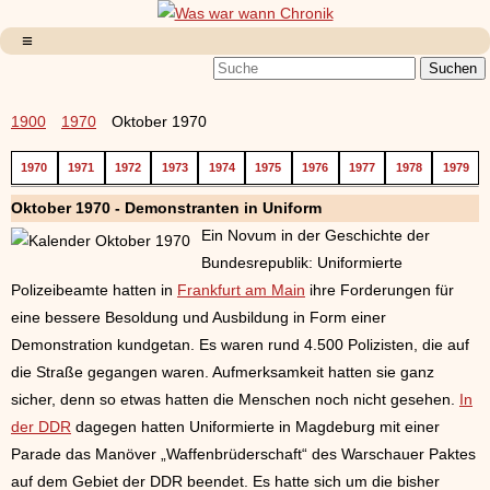
1900
1970
Oktober 1970
1970
1971
1972
1973
1974
1975
1976
1977
1978
1979
Oktober 1970 - Demonstranten in Uniform
Ein Novum in der Geschichte der
Bundesrepublik: Uniformierte
Polizeibeamte hatten in
Frankfurt am Main
ihre Forderungen für
eine bessere Besoldung und Ausbildung in Form einer
Demonstration kundgetan. Es waren rund 4.500 Polizisten, die auf
die Straße gegangen waren. Aufmerksamkeit hatten sie ganz
sicher, denn so etwas hatten die Menschen noch nicht gesehen.
In
der DDR
dagegen hatten Uniformierte in Magdeburg mit einer
Parade das Manöver „Waffenbrüderschaft“ des Warschauer Paktes
auf dem Gebiet der DDR beendet. Es hatte sich um die bisher