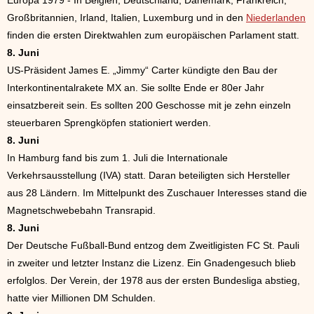
Europa 1979 - In Belgien, Deutschland, Dänemark, Frankreich,
Großbritannien, Irland, Italien, Luxemburg und in den
Niederlanden
finden die ersten Direktwahlen zum europäischen Parlament statt.
8. Juni
US-Präsident James E. „Jimmy“ Carter kündigte den Bau der
Interkontinentalrakete MX an. Sie sollte Ende er 80er Jahr
einsatzbereit sein. Es sollten 200 Geschosse mit je zehn einzeln
steuerbaren Sprengköpfen stationiert werden.
8. Juni
In Hamburg fand bis zum 1. Juli die Internationale
Verkehrsausstellung (IVA) statt. Daran beteiligten sich Hersteller
aus 28 Ländern. Im Mittelpunkt des Zuschauer Interesses stand die
Magnetschwebebahn Transrapid.
8. Juni
Der Deutsche Fußball-Bund entzog dem Zweitligisten FC St. Pauli
in zweiter und letzter Instanz die Lizenz. Ein Gnadengesuch blieb
erfolglos. Der Verein, der 1978 aus der ersten Bundesliga abstieg,
hatte vier Millionen DM Schulden.