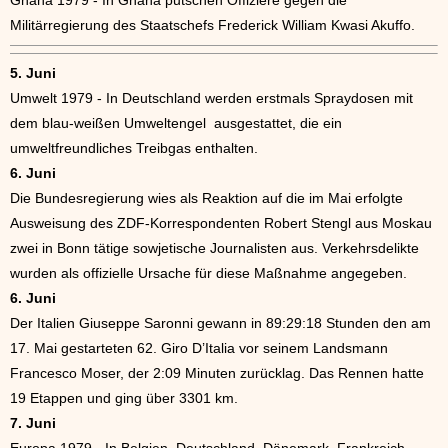
Ghana 1979 - In Ghana putschen Offiziere gegen die
Militärregierung des Staatschefs Frederick William Kwasi Akuffo.
5. Juni
Umwelt 1979 - In Deutschland werden erstmals Spraydosen mit
dem blau-weißen Umweltengel ausgestattet, die ein
umweltfreundliches Treibgas enthalten.
6. Juni
Die Bundesregierung wies als Reaktion auf die im Mai erfolgte
Ausweisung des ZDF-Korrespondenten Robert Stengl aus Moskau
zwei in Bonn tätige sowjetische Journalisten aus. Verkehrsdelikte
wurden als offizielle Ursache für diese Maßnahme angegeben.
6. Juni
Der Italien Giuseppe Saronni gewann in 89:29:18 Stunden den am
17. Mai gestarteten 62. Giro D’Italia vor seinem Landsmann
Francesco Moser, der 2:09 Minuten zurücklag. Das Rennen hatte
19 Etappen und ging über 3301 km.
7. Juni