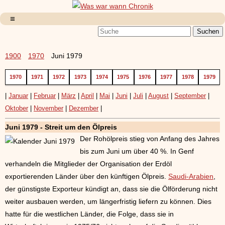
1900
1970
Juni 1979
1970
1971
1972
1973
1974
1975
1976
1977
1978
1979
|
Januar
|
Februar
|
März
|
April
|
Mai
|
Juni
|
Juli
|
August
|
September
|
Oktober
|
November
|
Dezember
|
Juni 1979 - Streit um den Ölpreis
Der Rohölpreis stieg von Anfang des Jahres
bis zum Juni um über 40 %. In Genf
verhandeln die Mitglieder der Organisation der Erdöl
exportierenden Länder über den künftigen Ölpreis.
Saudi-Arabien
,
der günstigste Exporteur kündigt an, dass sie die Ölförderung nicht
weiter ausbauen werden, um längerfristig liefern zu können. Dies
hatte für die westlichen Länder, die Folge, dass sie in