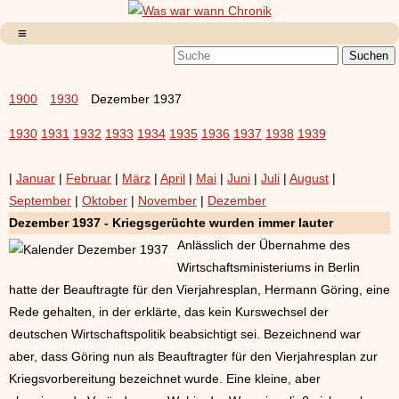
1900
1930
Dezember 1937
1930
1931
1932
1933
1934
1935
1936
1937
1938
1939
|
Januar
|
Februar
|
März
|
April
|
Mai
|
Juni
|
Juli
|
August
|
September
|
Oktober
|
November
|
Dezember
Dezember 1937 - Kriegsgerüchte wurden immer lauter
Anlässlich der Übernahme des
Wirtschaftsministeriums in Berlin
hatte der Beauftragte für den Vierjahresplan, Hermann Göring, eine
Rede gehalten, in der erklärte, das kein Kurswechsel der
deutschen Wirtschaftspolitik beabsichtigt sei. Bezeichnend war
aber, dass Göring nun als Beauftragter für den Vierjahresplan zur
Kriegsvorbereitung bezeichnet wurde. Eine kleine, aber