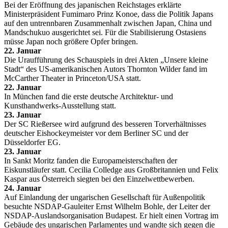
Bei der Eröffnung des japanischen Reichstages erklärte
Ministerpräsident Fumimaro Prinz Konoe, dass die Politik Japans
auf den untrennbaren Zusammenhalt zwischen Japan, China und
Mandschukuo ausgerichtet sei. Für die Stabilisierung Ostasiens
müsse Japan noch größere Opfer bringen.
22. Januar
Die Uraufführung des Schauspiels in drei Akten „Unsere kleine
Stadt“ des US-amerikanischen Autors Thornton Wilder fand im
McCarther Theater in Princeton/USA statt.
22. Januar
In München fand die erste deutsche Architektur- und
Kunsthandwerks-Ausstellung statt.
23. Januar
Der SC Rießersee wird aufgrund des besseren Torverhältnisses
deutscher Eishockeymeister vor dem Berliner SC und der
Düsseldorfer EG.
23. Januar
In Sankt Moritz fanden die Europameisterschaften der
Eiskunstläufer statt. Cecilia Colledge aus Großbritannien und Felix
Kaspar aus Österreich siegten bei den Einzelwettbewerben.
24. Januar
Auf Einlandung der ungarischen Gesellschaft für Außenpolitik
besuchte NSDAP-Gauleiter Ernst Wilhelm Bohle, der Leiter der
NSDAP-Auslandsorganisation Budapest. Er hielt einen Vortrag im
Gebäude des ungarischen Parlamentes und wandte sich gegen die