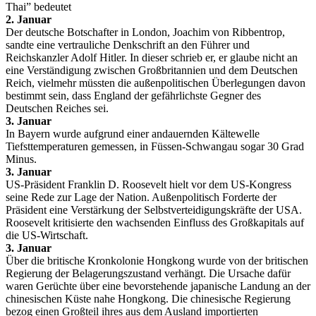
Thai” bedeutet
2. Januar
Der deutsche Botschafter in London, Joachim von Ribbentrop,
sandte eine vertrauliche Denkschrift an den Führer und
Reichskanzler Adolf Hitler. In dieser schrieb er, er glaube nicht an
eine Verständigung zwischen Großbritannien und dem Deutschen
Reich, vielmehr müssten die außenpolitischen Überlegungen davon
bestimmt sein, dass England der gefährlichste Gegner des
Deutschen Reiches sei.
3. Januar
In Bayern wurde aufgrund einer andauernden Kältewelle
Tiefsttemperaturen gemessen, in Füssen-Schwangau sogar 30 Grad
Minus.
3. Januar
US-Präsident Franklin D. Roosevelt hielt vor dem US-Kongress
seine Rede zur Lage der Nation. Außenpolitisch Forderte der
Präsident eine Verstärkung der Selbstverteidigungskräfte der USA.
Roosevelt kritisierte den wachsenden Einfluss des Großkapitals auf
die US-Wirtschaft.
3. Januar
Über die britische Kronkolonie Hongkong wurde von der britischen
Regierung der Belagerungszustand verhängt. Die Ursache dafür
waren Gerüchte über eine bevorstehende japanische Landung an der
chinesischen Küste nahe Hongkong. Die chinesische Regierung
bezog einen Großteil ihres aus dem Ausland importierten