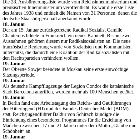
Die 28. Ausbürgerungsliste wurde vom Reichsinnenministerium und
preußischen Innenministerium veröffentlicht. Es war die erste Liste
des Jahres 1938 und enthielt die Namen von 31 Personen, denen die
deutsche Staatsbürgerschaft aberkannt wurde.
18. Januar
Der am 15. Januar zurückgetretene Radikal Sozialist Camille
Chautemps bildete in Frankreich ein neues Kabinett. Bis auf zwei
Ausnahmen gehörten diesem nur Radikalsozialisten an. Die neue
französische Regierung wurde von Sozialisten und Kommunisten
unterstützt, die dadurch eine Koalition der Radikalsozialisten mit
den Rechtsparteien verhindern wollten.
19. Januar
Der Oberste Sowjet beendete in Moskau seine erste einwöchige
Sitzungsperiode.
19. Januar
Als deutsche Kampfflugzeuge der Legion Condor die katalanische
Stadt Barcelona angriffen, wurden mehr als 100 Menschen getötet.
19. Januar
In Berlin fand eine Arbeitstagung des Reichs- und Gauführungen
der Hitlerjugend (HJ) und des Bundes Deutscher Mädel (BDM)
statt. Reichsjugendführer Baldur von Schirach kündigte die
Einrichtung eines besonderen Programmes für die Erziehung von
Mädchen zwischen 17 und 21 Jahren unter dem Motto „Glaube und
Schönheit“ an.
19. Januar