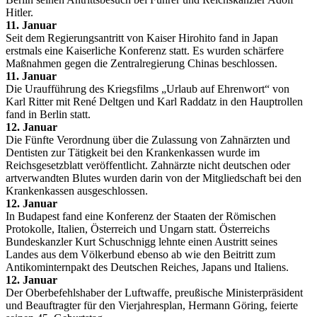
Hitler.
11. Januar
Seit dem Regierungsantritt von Kaiser Hirohito fand in Japan
erstmals eine Kaiserliche Konferenz statt. Es wurden schärfere
Maßnahmen gegen die Zentralregierung Chinas beschlossen.
11. Januar
Die Uraufführung des Kriegsfilms „Urlaub auf Ehrenwort“ von
Karl Ritter mit René Deltgen und Karl Raddatz in den Hauptrollen
fand in Berlin statt.
12. Januar
Die Fünfte Verordnung über die Zulassung von Zahnärzten und
Dentisten zur Tätigkeit bei den Krankenkassen wurde im
Reichsgesetzblatt veröffentlicht. Zahnärzte nicht deutschen oder
artverwandten Blutes wurden darin von der Mitgliedschaft bei den
Krankenkassen ausgeschlossen.
12. Januar
In Budapest fand eine Konferenz der Staaten der Römischen
Protokolle, Italien, Österreich und Ungarn statt. Österreichs
Bundeskanzler Kurt Schuschnigg lehnte einen Austritt seines
Landes aus dem Völkerbund ebenso ab wie den Beitritt zum
Antikominternpakt des Deutschen Reiches, Japans und Italiens.
12. Januar
Der Oberbefehlshaber der Luftwaffe, preußische Ministerpräsident
und Beauftragter für den Vierjahresplan, Hermann Göring, feierte