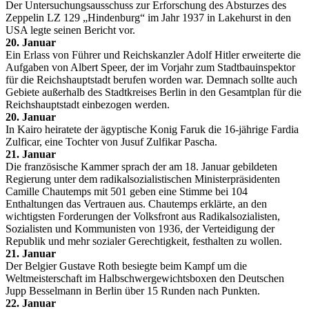
Der Untersuchungsausschuss zur Erforschung des Absturzes des
Zeppelin LZ 129 „Hindenburg“ im Jahr 1937 in Lakehurst in den
USA legte seinen Bericht vor.
20. Januar
Ein Erlass von Führer und Reichskanzler Adolf Hitler erweiterte die
Aufgaben von Albert Speer, der im Vorjahr zum Stadtbauinspektor
für die Reichshauptstadt berufen worden war. Demnach sollte auch
Gebiete außerhalb des Stadtkreises Berlin in den Gesamtplan für die
Reichshauptstadt einbezogen werden.
20. Januar
In Kairo heiratete der ägyptische Konig Faruk die 16-jährige Fardia
Zulficar, eine Tochter von Jusuf Zulfikar Pascha.
21. Januar
Die französische Kammer sprach der am 18. Januar gebildeten
Regierung unter dem radikalsozialistischen Ministerpräsidenten
Camille Chautemps mit 501 geben eine Stimme bei 104
Enthaltungen das Vertrauen aus. Chautemps erklärte, an den
wichtigsten Forderungen der Volksfront aus Radikalsozialisten,
Sozialisten und Kommunisten von 1936, der Verteidigung der
Republik und mehr sozialer Gerechtigkeit, festhalten zu wollen.
21. Januar
Der Belgier Gustave Roth besiegte beim Kampf um die
Weltmeisterschaft im Halbschwergewichtsboxen den Deutschen
Jupp Besselmann in Berlin über 15 Runden nach Punkten.
22. Januar