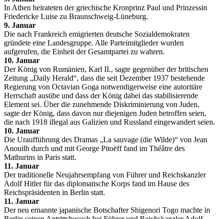
In Athen heirateten der griechische Kronprinz Paul und Prinzessin
Friedericke Luise zu Braunschweig-Lüneburg.
9. Januar
Die nach Frankreich emigrierten deutsche Sozialdemokraten
gründete eine Landesgruppe. Alle Parteimitglieder wurden
aufgerufen, die Einheit der Gesamtpartei zu wahren.
10. Januar
Der König von Rumänien, Karl II., sagte gegenüber der britischen
Zeitung „Daily Herald“, dass die seit Dezember 1937 bestehende
Regierung von Octavian Goga notwendigerweise eine autoritäre
Herrschaft ausübe und dass der König dabei das stabilisierende
Element sei. Über die zunehmende Diskriminierung von Juden,
sagte der König, dass davon nur diejenigen Juden betroffen seien,
die nach 1918 illegal aus Galizien und Russland eingewandert seien.
10. Januar
Die Uraufführung des Dramas „La sauvage (die Wilde)“ von Jean
Anouilh durch und mit George Pitoëff fand im Théâtre des
Mathurins in Paris statt.
11. Januar
Der traditionelle Neujahrsempfang von Führer und Reichskanzler
Adolf Hitler für das diplomatische Korps fand im Hause des
Reichspräsidenten in Berlin statt.
11. Januar
Der neu ernannte japanische Botschafter Shigenori Togo machte in
Berlin seinen Antrittsbesuch bei Führer und Reichskanzler Adolf