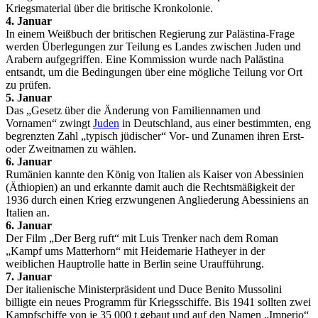
Kriegsmaterial über die britische Kronkolonie.
4. Januar
In einem Weißbuch der britischen Regierung zur Palästina-Frage
werden Überlegungen zur Teilung es Landes zwischen Juden und
Arabern aufgegriffen. Eine Kommission wurde nach Palästina
entsandt, um die Bedingungen über eine mögliche Teilung vor Ort
zu prüfen.
5. Januar
Das „Gesetz über die Änderung von Familiennamen und
Vornamen“ zwingt
Juden
in Deutschland, aus einer bestimmten, eng
begrenzten Zahl „typisch jüdischer“ Vor- und Zunamen ihren Erst-
oder Zweitnamen zu wählen.
6. Januar
Rumänien kannte den König von Italien als Kaiser von Abessinien
(Äthiopien) an und erkannte damit auch die Rechtsmäßigkeit der
1936 durch einen Krieg erzwungenen Angliederung Abessiniens an
Italien an.
6. Januar
Der Film „Der Berg ruft“ mit Luis Trenker nach dem Roman
„Kampf ums Matterhorn“ mit Heidemarie Hatheyer in der
weiblichen Hauptrolle hatte in Berlin seine Uraufführung.
7. Januar
Der italienische Ministerpräsident und Duce Benito Mussolini
billigte ein neues Programm für Kriegsschiffe. Bis 1941 sollten zwei
Kampfschiffe von je 35 000 t gebaut und auf den Namen „Imperio“