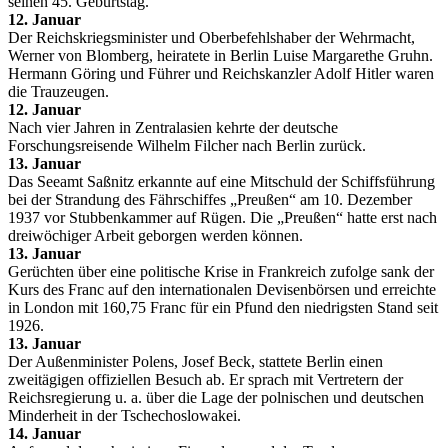
seinen 45. Geburtstag.
12. Januar
Der Reichskriegsminister und Oberbefehlshaber der Wehrmacht,
Werner von Blomberg, heiratete in Berlin Luise Margarethe Gruhn.
Hermann Göring und Führer und Reichskanzler Adolf Hitler waren
die Trauzeugen.
12. Januar
Nach vier Jahren in Zentralasien kehrte der deutsche
Forschungsreisende Wilhelm Filcher nach Berlin zurück.
13. Januar
Das Seeamt Saßnitz erkannte auf eine Mitschuld der Schiffsführung
bei der Strandung des Fährschiffes „Preußen“ am 10. Dezember
1937 vor Stubbenkammer auf Rügen. Die „Preußen“ hatte erst nach
dreiwöchiger Arbeit geborgen werden können.
13. Januar
Gerüchten über eine politische Krise in Frankreich zufolge sank der
Kurs des Franc auf den internationalen Devisenbörsen und erreichte
in London mit 160,75 Franc für ein Pfund den niedrigsten Stand seit
1926.
13. Januar
Der Außenminister Polens, Josef Beck, stattete Berlin einen
zweitägigen offiziellen Besuch ab. Er sprach mit Vertretern der
Reichsregierung u. a. über die Lage der polnischen und deutschen
Minderheit in der Tschechoslowakei.
14. Januar