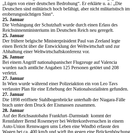
„Lügen von einer deutschen Bedrohung“. Er erklärte u. a.: „Die
Deutschen sind militärisch hoch befähigt, aber nicht militaristisch im
eroberungssüchtigen Sinn“.
25. Januar
Die Verhängung der Schutzhaft wurde durch einen Erlass des
Reichsinnenministeriums im Deutschen Reich neu geregelt.
25. Januar
Der frühere belgische Ministerpräsident Paul van Zeeland legte
einen Bericht über die Entwicklung der Weltwirtschaft und zur
Abhaltung einer Weltwirtschaftskonferenz vor.
26. Januar
Bei einem Angriff nationalspanischer Flugzeuge auf Valencia
wurden nach amtliche Angaben 125 Personen getötet und 208
verletzt.
27. Januar
In Wien wurde während einer Polizeiaktion ein von Leo Tavs
verfasster Plan für eine Erhebung der Nationalsozialisten gefunden.
27. Januar
Die 1898 eröffnete Stahlbogenbrücke unterhalb der Niagara-Fälle
brach unter dem Druck der Eismassen zusammen.
28. Januar
Auf der Reichsautobahn Frankfurt–Darmstadt kommt der
Rennfahrer Bernd Rosemeyer bei Weltrekordversuchen in einem
Auto-Union Rennwagen ums Leben eine Windbö erfasste den
Wagen bei ca. 400 km/h und wirft ihn gegen eine Brückenböschung