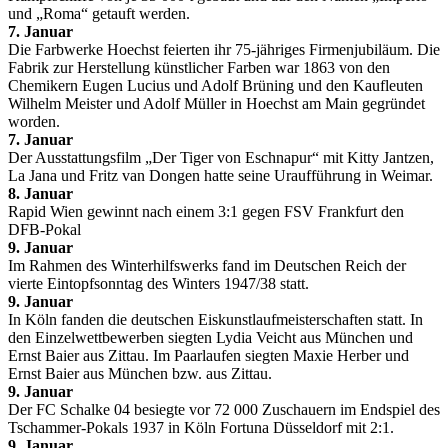
und „Roma“ getauft werden.
7. Januar
Die Farbwerke Hoechst feierten ihr 75-jähriges Firmenjubiläum. Die
Fabrik zur Herstellung künstlicher Farben war 1863 von den
Chemikern Eugen Lucius und Adolf Brüning und den Kaufleuten
Wilhelm Meister und Adolf Müller in Hoechst am Main gegründet
worden.
7. Januar
Der Ausstattungsfilm „Der Tiger von Eschnapur“ mit Kitty Jantzen,
La Jana und Fritz van Dongen hatte seine Uraufführung in Weimar.
8. Januar
Rapid Wien gewinnt nach einem 3:1 gegen FSV Frankfurt den
DFB-Pokal
9. Januar
Im Rahmen des Winterhilfswerks fand im Deutschen Reich der
vierte Eintopfsonntag des Winters 1947/38 statt.
9. Januar
In Köln fanden die deutschen Eiskunstlaufmeisterschaften statt. In
den Einzelwettbewerben siegten Lydia Veicht aus München und
Ernst Baier aus Zittau. Im Paarlaufen siegten Maxie Herber und
Ernst Baier aus München bzw. aus Zittau.
9. Januar
Der FC Schalke 04 besiegte vor 72 000 Zuschauern im Endspiel des
Tschammer-Pokals 1937 in Köln Fortuna Düsseldorf mit 2:1.
9. Januar