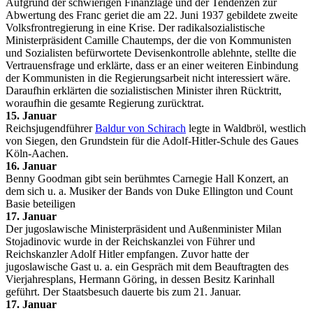
Aufgrund der schwierigen Finanzlage und der Tendenzen zur
Abwertung des Franc geriet die am 22. Juni 1937 gebildete zweite
Volksfrontregierung in eine Krise. Der radikalsozialistische
Ministerpräsident Camille Chautemps, der die von Kommunisten
und Sozialisten befürwortete Devisenkontrolle ablehnte, stellte die
Vertrauensfrage und erklärte, dass er an einer weiteren Einbindung
der Kommunisten in die Regierungsarbeit nicht interessiert wäre.
Daraufhin erklärten die sozialistischen Minister ihren Rücktritt,
woraufhin die gesamte Regierung zurücktrat.
15. Januar
Reichsjugendführer
Baldur von Schirach
legte in Waldbröl, westlich
von Siegen, den Grundstein für die Adolf-Hitler-Schule des Gaues
Köln-Aachen.
16. Januar
Benny Goodman gibt sein berühmtes Carnegie Hall Konzert, an
dem sich u. a. Musiker der Bands von Duke Ellington und Count
Basie beteiligen
17. Januar
Der jugoslawische Ministerpräsident und Außenminister Milan
Stojadinovic wurde in der Reichskanzlei von Führer und
Reichskanzler Adolf Hitler empfangen. Zuvor hatte der
jugoslawische Gast u. a. ein Gespräch mit dem Beauftragten des
Vierjahresplans, Hermann Göring, in dessen Besitz Karinhall
geführt. Der Staatsbesuch dauerte bis zum 21. Januar.
17. Januar