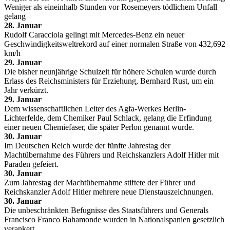
Weniger als eineinhalb Stunden vor Rosemeyers tödlichem Unfall
gelang
28. Januar
Rudolf Caracciola gelingt mit Mercedes-Benz ein neuer
Geschwindigkeitsweltrekord auf einer normalen Straße von 432,692
km/h
29. Januar
Die bisher neunjährige Schulzeit für höhere Schulen wurde durch
Erlass des Reichsministers für Erziehung, Bernhard Rust, um ein
Jahr verkürzt.
29. Januar
Dem wissenschaftlichen Leiter des Agfa-Werkes Berlin-
Lichterfelde, dem Chemiker Paul Schlack, gelang die Erfindung
einer neuen Chemiefaser, die später Perlon genannt wurde.
30. Januar
Im Deutschen Reich wurde der fünfte Jahrestag der
Machtübernahme des Führers und Reichskanzlers Adolf Hitler mit
Paraden gefeiert.
30. Januar
Zum Jahrestag der Machtübernahme stiftete der Führer und
Reichskanzler Adolf Hitler mehrere neue Dienstauszeichnungen.
30. Januar
Die unbeschränkten Befugnisse des Staatsführers und Generals
Francisco Franco Bahamonde wurden in Nationalspanien gesetzlich
verankert.