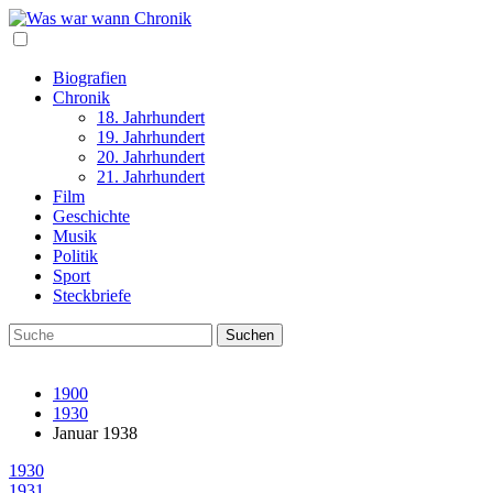
Biografien
Chronik
18. Jahrhundert
19. Jahrhundert
20. Jahrhundert
21. Jahrhundert
Film
Geschichte
Musik
Politik
Sport
Steckbriefe
1900
1930
Januar 1938
1930
1931