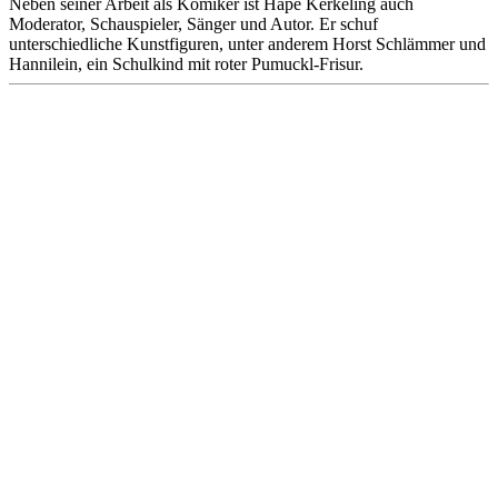
Neben seiner Arbeit als Komiker ist Hape Kerkeling auch
Moderator, Schauspieler, Sänger und Autor. Er schuf
unterschiedliche Kunstfiguren, unter anderem Horst Schlämmer und
Hannilein, ein Schulkind mit roter Pumuckl-Frisur.