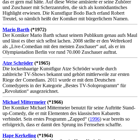
das er gern mal hätte. Auf diese Weise amüsierte er seine Zuhörer
und Zuschauer mit Scherzanrufen, die sich als komödiantisches
Highlight erwiesen. Die Kunstfigur Bodo Bach erfand Robert
Treutel, so nämlich heißt der Komiker mit bürgerlichem Namen.
Mario Barth
(*1972)
Der Komiker Mario Barth schaut seinem Publikum genau aufs Maul
und lässt es über sich selbst lachen. 2008 stellte er den Weltrekord
als „Live-Comedian mit den meisten Zuschauer“ auf, als er im
Olympiastadion Berlin vor rund 70.000 Zuschauer auftrat.
Atze Schröder
(*1965)
Die lockenhaarige Kunstfigur Atze Schröder wurde durch
zahlreiche TV-Shows bekannt und gehört mittlerweile zur ersten
Riege der Comedians. 2011 wurde er mit dem Deutschen
Comedypreis in der Kategorie „Bestes TV-Soloprogramm“ für
„Revolution“ ausgezeichnet.
Michael Mittermeier
(*1966)
Der Komiker Michael Mittermeier benutzt für seine Auftritte Stand-
up-Comedy, die er mit Elementen des klassischen Kabaretts
verbindet. Sein erstes Programm „Zapped“ (
1996
) war bereits so
erfolgreich, dass er damit den Sprung ins Fernsehen schaffte.
Hape Kerkeling
(*1964)