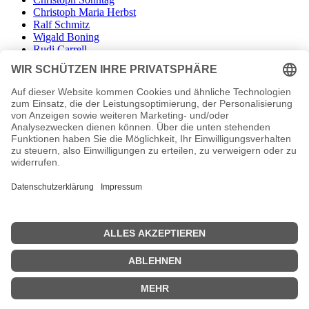
Christoph Maria Herbst
Ralf Schmitz
Wigald Boning
Rudi Carrell
Rüdiger Hoffmann
Johann König
Bastian Pastewka
Matze Knop
Kurt Krömer
Hugo Egon Balder
Sascha Grammel
Kaya Yanar
Karl Dall
Dieter Nuhr
Paul Panzer
Comedy
Seiten
Siehe auch:
Deutsche Comediennes
Geschichte des Comedy
| © 2013–2023 was-war-wann.de. Alle Rechte vorbehalten. |
|
Impressum
| Kurzbiografie deutsch | Vita |