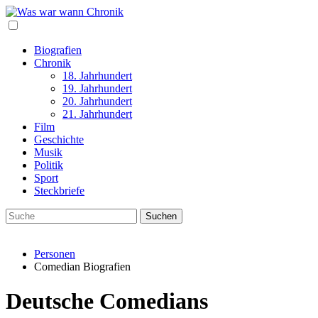
Biografien
Chronik
18. Jahrhundert
19. Jahrhundert
20. Jahrhundert
21. Jahrhundert
Film
Geschichte
Musik
Politik
Sport
Steckbriefe
Personen
Comedian Biografien
Deutsche Comedians