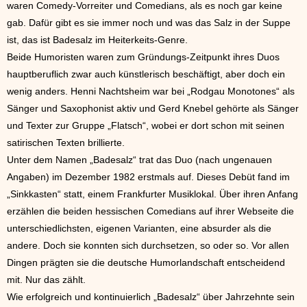
waren Comedy-Vorreiter und Comedians, als es noch gar keine
gab. Dafür gibt es sie immer noch und was das Salz in der Suppe
ist, das ist Badesalz im Heiterkeits-Genre.
Beide Humoristen waren zum Gründungs-Zeitpunkt ihres Duos
hauptberuflich zwar auch künstlerisch beschäftigt, aber doch ein
wenig anders. Henni Nachtsheim war bei „Rodgau Monotones“ als
Sänger und Saxophonist aktiv und Gerd Knebel gehörte als Sänger
und Texter zur Gruppe „Flatsch“, wobei er dort schon mit seinen
satirischen Texten brillierte.
Unter dem Namen „Badesalz“ trat das Duo (nach ungenauen
Angaben) im Dezember 1982 erstmals auf. Dieses Debüt fand im
„Sinkkasten“ statt, einem Frankfurter Musiklokal. Über ihren Anfang
erzählen die beiden hessischen Comedians auf ihrer Webseite die
unterschiedlichsten, eigenen Varianten, eine absurder als die
andere. Doch sie konnten sich durchsetzen, so oder so. Vor allen
Dingen prägten sie die deutsche Humorlandschaft entscheidend
mit. Nur das zählt.
Wie erfolgreich und kontinuierlich „Badesalz“ über Jahrzehnte sein