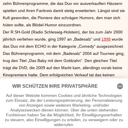
zehn Bühnenprogramme, die das Duo vor ausverkauften Häusern
spielten und ihren Fankreis damit stetig erweiterten. Längst sind sie
Kult geworden, die Pioniere des schrägen Humors, den man sich
hüten sollte, als Blödel-Humor einzuordnen.
Der R.SH-Gold (Radio Schleswig-Holstein), der bis zum Jahr 2000
jährlich verliehen wurde, ging 1997 an „Badesalz“ und
1998
wurde
das Duo mit dem ECHO in der Kategorie „Comedy“ ausgezeichnet.
Das Bühnenprogramm, mit dem „Badesalz“ 2004 auf Tournee ging,
trug den Titel „Das Baby mit dem Goldzahn“. Den gleichen Titel
trägt die DVD, die 2009 auf den Markt kam, allerdings vorab keine
Kinopremiere hatte. Dem erfolgreichen Verkauf tat das keinen
Abbruch. Und die Tatsache, dass namhafte Humor-Kollegen
mitwirkten, bezeugte letzthin nur, dass „Badesalz“ in der Branche
einen hohen Stellenwert hat.
Die Alben, Singles und DVD von den Programmen, die in den
Jahren entstanden, konnten sich immer wieder in den deutschen
Charts platzieren. Und eines ist sicher: „Badesalz“ ist ein
unverzichtbares Gewürz im Geköchel der Comedy-Szene, die nicht