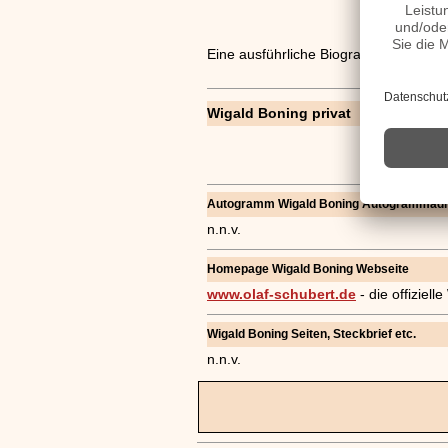
Eine ausführliche Biografie ist in Arbeit
Wigald Boning privat
Autogramm Wigald Boning Autogrammad
n.n.v.
Homepage Wigald Boning Webseite
www.olaf-schubert.de
- die offiziel
Wigald Boning Seiten, Steckbrief etc.
n.n.v.