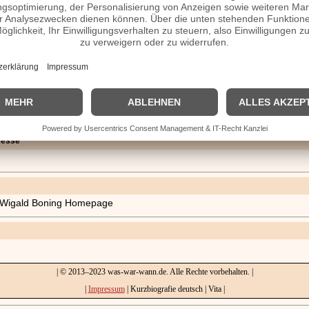
.
resse
le Wigald Boning Homepage
| © 2013–2023 was-war-wann.de. Alle Rechte vorbehalten. |
|
Impressum
| Kurzbiografie deutsch | Vita |