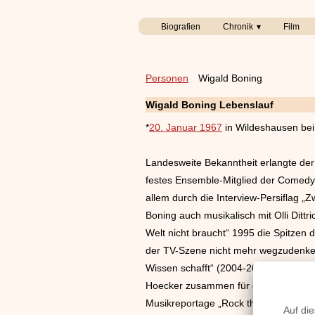
Biografien
Chronik
Film
Personen
Wigald Boning
Wigald Boning Lebenslauf
*
20. Januar 1967
in Wildeshausen bei
Landesweite Bekanntheit erlangte der
festes Ensemble-Mitglied der Comedy
allem durch die Interview-Persiflag 
Boning auch musikalisch mit Olli Dittr
Welt nicht braucht“ 1995 die Spitzen
der TV-Szene nicht mehr wegzudenken.
Wissen schafft“ (2004-2008). Es folg
Hoecker zusammen für das ZDF moderie
Musikreportage „Rock the Classic“ (3Sa