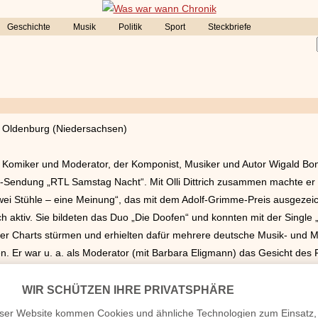
Geschichte
Musik
Politik
Sport
Steckbriefe
 Oldenburg (Niedersachsen)
 Komiker und Moderator, der Komponist, Musiker und Autor Wigald Boni
-Sendung „RTL Samstag Nacht“. Mit Olli Dittrich zusammen machte er
„Zwei Stühle – eine Meinung“, das mit dem Adolf-Grimme-Preis ausgez
ich aktiv. Sie bildeten das Duo „Die Doofen“ und konnten mit der Single
 der Charts stürmen und erhielten dafür mehrere deutsche Musik- und 
 Er war u. a. als Moderator (mit Barbara Eligmann) das Gesicht des F
te in den Jahren 2012 und
2013
das satirische Wissensmagazin „Nicht 
rte. Boning präsentiert das ZDF-Polit-Impro „Vier sind das Volk“ (sei
t). Wigald Boning ist verheiratet und hat zwei Kinder, trennte sich ab