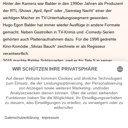
Hinter der Kamera war Balder in den 1990er Jahren als Produzent
der RTL-Shows „April, April“ oder „Samstag Nacht“ einer der
wichtigen Macher im TV-Unterhaltungssegment geworden.
Hugo Egon Balder hat immer wieder Ausflüge in andere Formate
gemacht. Neben Gastrollen in TV-Krimis und -Comedy-Serien
gehörten auch Plattenaufnahmen dazu. Für die 1998 gedrehte
Kino-Komödie „Silvias Bauch“ zeichnete er als Regisseur
verantwortlich.
2015 machte Balder Schlagzeilen, weil er für Tele 5 in seiner
Hamburger St.-Pauli-Kneipe die alkohollastige Talk-Show-Reihe
„Der Klügere kippt nach“ initiiert hatte.
Balder, Vater eines Sohnes und einer Tochter, hat viermal
geheiratet und wurde viermal geschieden.
Autogramm Hugo Egon Balder Autogrammadresse
n.n.v.
Homepage Hugo Egon Balder Webseite
- die offizielle Hugo Egon Balder Homepage
Hugo Egon Balder Seiten, Steckbrief etc.