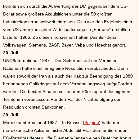
konnten sich durch die Aufwertung der DM gegenüber dem US-
Dollar sowie größere Akquisitionen unter die 50 größten
Industriekonzerne weltweit einreihen. Dies war das Ergebnis einer
vom US-amerikanischen Wirtschaftsmagazin „Fortune“ erstellten
Liste für 1986. Zu diesen Konzernen hatten Daimler-Benz,
Volkswagen, Siemens, BASF, Bayer, Veba und Hoechst gehört.
20. Juli
UNO/International 1987 – Der Sicherheitsrat der Vereinten
Nationen hatte einstimmig eine Resolution verabschiedet. Darin
waren sowohl der Iran als auch der Irak zur Beendigung des 1980
begonnenen Golfkrieges auf dem Verhandlungsweg aufgeFordert
worden. Die beiden Staaten sollten den Rückzug auf die eigenen
Territorien veranlassen. Für den Fall der Nichtbefolgung der
Resolution drohten Sanktionen.
20. Juli
Marokko/International 1987 – In Brüssel (
Belgien
) hatte der
marokkanische Außenminister Abdellatif Filali dem amtierenden
EG-Ratspräsidenten Uffe Ellemann-Jensen einen Brief von König