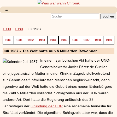
1900
1980
Juli 1987
1980
1981
1982
1983
1984
1985
1986
1987
1988
1989
Juli 1987 - Die Welt hatte nun 5 Milliarden Bewohner
In einem symbolischen Akt hatte der UNO-
Generalsekretär Javier Pérez de Cuéllar
eine jugoslawische Mutter in einer Klinik in Zagreb stellvertretend
zur Geburt des fünfmilliardsten Menschen beglückwünscht, denn
irgendwo auf der Welt hatte die Geburt eines neuen Erdenbürgers
die Zahl 5 Milliarden vollendet. Schlagzeilen aus der DDR waren
anderer Art. Dort hatte die Regierung anlässlich des 38.
Jahrestages der
Gründung der DDR
eine allgemeine Amnestie für
Straftätet verkündet. Die eigentliche Schlagzeile aber war, dass die