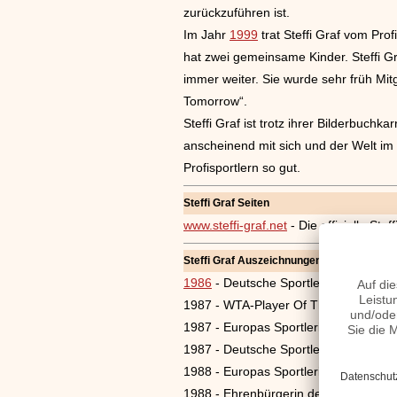
zurückzuführen ist.
Im Jahr
1999
trat Steffi Graf vom Prof
hat zwei gemeinsame Kinder. Steffi G
immer weiter. Sie wurde sehr früh Mitg
Tomorrow“.
Steffi Graf ist trotz ihrer Bilderbuchk
anscheinend mit sich und der Welt im
Profisportlern so gut.
Steffi Graf Seiten
www.steffi-graf.net
- Die offizielle St
Steffi Graf Auszeichnungen
1986
- Deutsche Sportlerin des Jahre
1987 - WTA-Player Of The Year
1987 - Europas Sportlerin des Jahres
1987 - Deutsche Sportlerin des Jahre
1988 - Europas Sportlerin des Jahres
1988 - Ehrenbürgerin der Gemeinde B