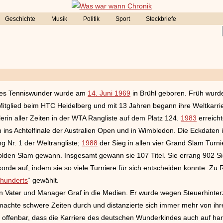
Geschichte
Musik
Politik
Sport
Steckbriefe
ches Tenniswunder wurde am
14. Juni 1969
in Brühl geboren. Früh wurde
 Mitglied beim HTC Heidelberg und mit 13 Jahren begann ihre Weltkarri
lerin aller Zeiten in der WTA Rangliste auf dem Platz 124.
1983
erreicht
 ins Achtelfinale der Australien Open und in Wimbledon. Die Eckdaten 
 Nr. 1 der Weltrangliste;
1988
der Sieg in allen vier Grand Slam Turn
olden Slam gewann. Insgesamt gewann sie 107 Titel. Sie errang 902 Sie
Rekorde auf, indem sie so viele Turniere für sich entscheiden konnte. Z
rhunderts
“ gewählt.
 Vater und Manager Graf in die Medien. Er wurde wegen Steuerhinter
af machte schwere Zeiten durch und distanzierte sich immer mehr von ih
offenbar, dass die Karriere des deutschen Wunderkindes auch auf harte