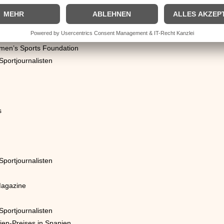
s
Sportjournalisten
omen’s Sports Foundation
Sportjournalisten
s
Sportjournalisten
Magazine
Sportjournalisten
ien-Preises in Spanien