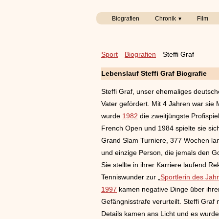
Biografien
Chronik
Film
Sport
Biografien
Steffi Graf
Lebenslauf Steffi Graf Biografie
Steffi Graf, unser ehemaliges deuts
Vater gefördert. Mit 4 Jahren war sie
wurde
1982
die zweitjüngste Profispie
French Open und 1984 spielte sie sich
Grand Slam Turniere, 377 Wochen lang
und einzige Person, die jemals den G
Sie stellte in ihrer Karriere laufend 
Tenniswunder zur „
Sportlerin des Jah
1997
kamen negative Dinge über ihren
Gefängnisstrafe verurteilt. Steffi Gr
Details kamen ans Licht und es wurde 