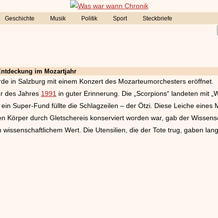
Geschichte
Musik
Politik
Sport
Steckbriefe
-Entdeckung im Mozartjahr
de in Salzburg mit einem Konzert des Mozarteumorchesters eröffnet.
er des Jahres
1991
in guter Erinnerung. Die „Scorpions“ landeten mit „
 ein Super-Fund füllte die Schlagzeilen – der Ötzi. Diese Leiche eines
n Körper durch Gletschereis konserviert worden war, gab der Wissensc
ssenschaftlichem Wert. Die Utensilien, die der Tote trug, gaben langf