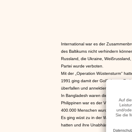
International war es der Zusammenbru
des Baltikums nicht verhindern können
Russland, die Ukraine, Weißrussland,
Partei wurde verboten.
Mit der „Operation Wüstensturm“ hatte
1991 ging damit der Golfkrieg zu End
überfallen und annektiert.
In Bangladesh waren die Menschen vo
Philippinen war es der Vulkan Pinat
400.000 Menschen wurden obdachlos. D
Es ging wüst zu in der Welt. Die Jug
hatten und ihre Unabhängigkeit von