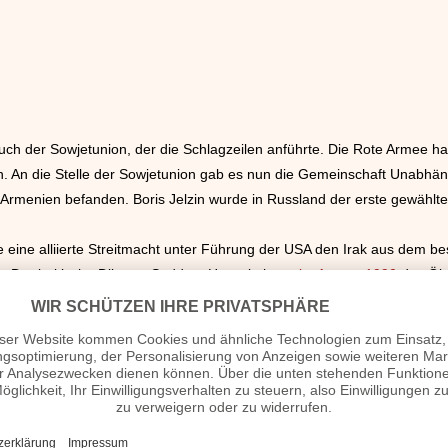
ch der Sowjetunion, der die Schlagzeilen anführte. Die Rote Armee ha
. An die Stelle der Sowjetunion gab es nun die Gemeinschaft Unabhängi
 Armenien befanden. Boris Jelzin wurde in Russland der erste gewählt
 eine alliierte Streitmacht unter Führung der USA den Irak aus dem be
e. Der irakische Diktator Saddam Hussein hatte
im August 1990
das Öl-
n einer schweren Flutkatastrophe betroffen, bei der rund 100.000 
ubo auf der Insel Luzon, dessen Ascheausbrüche etwa 500 Menschen da
ie Clark Air Base, eine der größten Militärbasen der Geschichte, mu
oslawische Bundesarmee stand im Kampf gegen die Slowenen und Kroate