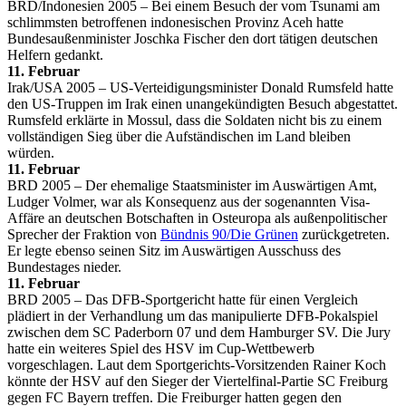
BRD/Indonesien 2005 – Bei einem Besuch der vom Tsunami am
schlimmsten betroffenen indonesischen Provinz Aceh hatte
Bundesaußenminister Joschka Fischer den dort tätigen deutschen
Helfern gedankt.
11. Februar
Irak/USA 2005 – US-Verteidigungsminister Donald Rumsfeld hatte
den US-Truppen im Irak einen unangekündigten Besuch abgestattet.
Rumsfeld erklärte in Mossul, dass die Soldaten nicht bis zu einem
vollständigen Sieg über die Aufständischen im Land bleiben
würden.
11. Februar
BRD 2005 – Der ehemalige Staatsminister im Auswärtigen Amt,
Ludger Volmer, war als Konsequenz aus der sogenannten Visa-
Affäre an deutschen Botschaften in Osteuropa als außenpolitischer
Sprecher der Fraktion von
Bündnis 90/Die Grünen
zurückgetreten.
Er legte ebenso seinen Sitz im Auswärtigen Ausschuss des
Bundestages nieder.
11. Februar
BRD 2005 – Das DFB-Sportgericht hatte für einen Vergleich
plädiert in der Verhandlung um das manipulierte DFB-Pokalspiel
zwischen dem SC Paderborn 07 und dem Hamburger SV. Die Jury
hatte ein weiteres Spiel des HSV im Cup-Wettbewerb
vorgeschlagen. Laut dem Sportgerichts-Vorsitzenden Rainer Koch
könnte der HSV auf den Sieger der Viertelfinal-Partie SC Freiburg
gegen FC Bayern treffen. Die Freiburger hatten gegen den