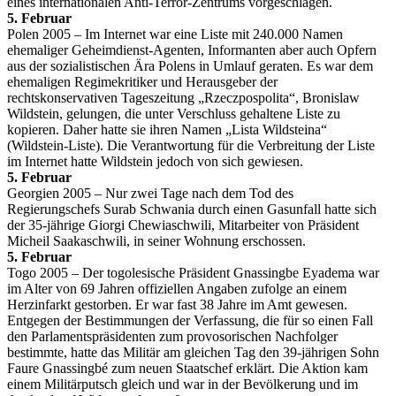
eines internationalen Anti-Terror-Zentrums vorgeschlagen.
5. Februar
Polen 2005 – Im Internet war eine Liste mit 240.000 Namen
ehemaliger Geheimdienst-Agenten, Informanten aber auch Opfern
aus der sozialistischen Ära Polens in Umlauf geraten. Es war dem
ehemaligen Regimekritiker und Herausgeber der
rechtskonservativen Tageszeitung „Rzeczpospolita“, Bronislaw
Wildstein, gelungen, die unter Verschluss gehaltene Liste zu
kopieren. Daher hatte sie ihren Namen „Lista Wildsteina“
(Wildstein-Liste). Die Verantwortung für die Verbreitung der Liste
im Internet hatte Wildstein jedoch von sich gewiesen.
5. Februar
Georgien 2005 – Nur zwei Tage nach dem Tod des
Regierungschefs Surab Schwania durch einen Gasunfall hatte sich
der 35-jährige Giorgi Chewiaschwili, Mitarbeiter von Präsident
Micheil Saakaschwili, in seiner Wohnung erschossen.
5. Februar
Togo 2005 – Der togolesische Präsident Gnassingbe Eyadema war
im Alter von 69 Jahren offiziellen Angaben zufolge an einem
Herzinfarkt gestorben. Er war fast 38 Jahre im Amt gewesen.
Entgegen der Bestimmungen der Verfassung, die für so einen Fall
den Parlamentspräsidenten zum provosorischen Nachfolger
bestimmte, hatte das Militär am gleichen Tag den 39-jährigen Sohn
Faure Gnassingbé zum neuen Staatschef erklärt. Die Aktion kam
einem Militärputsch gleich und war in der Bevölkerung und im