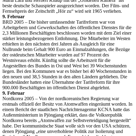
Maria Lara und Herbert Knaup mit der „Goldenen Kamera“ als
beste deutsche Schauspieler ausgezeichnet worden. Der Film- und
Fernsehpreis der Zeitschrift „Hör zu“ wird seit 1965 verliehen.
9. Februar
BRD 2005 – Die bisher umfassendste Tarifreform war von
Arbeitgebern und Gewerkschaften des öffentlichen Dienstes für die
2,3 Millionen Beschäftigten beschlossen worden mit dem Ziel einer
stärker leistungsbezogenen Entlohnung. Die Mitarbeiter im Westen
erhielten in den nächsten drei Jahren als Ausgleich für eine
Nullrunde beim Gehalt 900 Euro an Einmalzahlungen, die Bezüge
der ostdeutschen Mitarbeiter wurden auf 97 Prozent des
Westniveaus erhöht. Künftig sollte die Arbeitszeit für die
Angestellten des Bundes in Ost und West bei 39 Wochenstunden
liegen. Bei den Kommunen war es bisher bei 40 Wochenstunden in
den neuen und 38,5 Stunden in den alten Ländern geblieben. Die
Bundesländer hatten eine Übernahme der Tarifreform für ihre
900.000 Beschäftigten im öffentlichen Dienst abgelehnt.
9. Februar
Nordkorea 2005 – Von der nordkoreanischen Regierung war
erstmals offiziell der Besitz von Atomwaffen eingeräumt worden. In
einem Bericht der staatlichen Nachrichtenagentur KCNA hatte das
Außenministerium in Pjöngjang erklärt, dass die Volksrepublik
Nordkorea bereits „Atomwaffen zur Selbstverteidigung hergestellt“
habe. Der kommunistische Staat wolle sich vor den USA schützen,
denen Pjöngjang „eine unverhohlene Politik zur Isolierung und