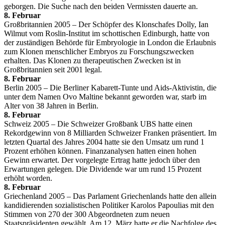
geborgen. Die Suche nach den beiden Vermissten dauerte an.
8. Februar
Großbritannien 2005 – Der Schöpfer des Klonschafes Dolly, Ian
Wilmut vom Roslin-Institut im schottischen Edinburgh, hatte von
der zuständigen Behörde für Embryologie in London die Erlaubnis
zum Klonen menschlicher Embryos zu Forschungszwecken
erhalten. Das Klonen zu therapeutischen Zwecken ist in
Großbritannien seit 2001 legal.
8. Februar
Berlin 2005 – Die Berliner Kabarett-Tunte und Aids-Aktivistin, die
unter dem Namen Ovo Maltine bekannt geworden war, starb im
Alter von 38 Jahren in Berlin.
8. Februar
Schweiz 2005 – Die Schweizer Großbank UBS hatte einen
Rekordgewinn von 8 Milliarden Schweizer Franken präsentiert. Im
letzten Quartal des Jahres 2004 hatte sie den Umsatz um rund 1
Prozent erhöhen können. Finanzanalysen hatten einen hohen
Gewinn erwartet. Der vorgelegte Ertrag hatte jedoch über den
Erwartungen gelegen. Die Dividende war um rund 15 Prozent
erhöht worden.
8. Februar
Griechenland 2005 – Das Parlament Griechenlands hatte den allein
kandidierenden sozialistischen Politiker Karolos Papoulias mit den
Stimmen von 270 der 300 Abgeordneten zum neuen
Staatspräsidenten gewählt. Am 12. März hatte er die Nachfolge des