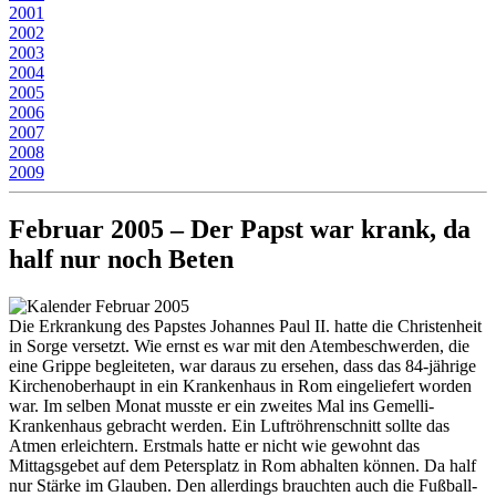
2001
2002
2003
2004
2005
2006
2007
2008
2009
Februar 2005 – Der Papst war krank, da
half nur noch Beten
Die Erkrankung des Papstes Johannes Paul II. hatte die Christenheit
in Sorge versetzt. Wie ernst es war mit den Atembeschwerden, die
eine Grippe begleiteten, war daraus zu ersehen, dass das 84-jährige
Kirchenoberhaupt in ein Krankenhaus in Rom eingeliefert worden
war. Im selben Monat musste er ein zweites Mal ins Gemelli-
Krankenhaus gebracht werden. Ein Luftröhrenschnitt sollte das
Atmen erleichtern. Erstmals hatte er nicht wie gewohnt das
Mittagsgebet auf dem Petersplatz in Rom abhalten können. Da half
nur Stärke im Glauben. Den allerdings brauchten auch die Fußball-