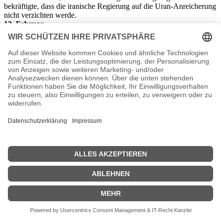
bekräftigte, dass die iranische Regierung auf die Uran-Anreicherung
nicht verzichten werde.
13. Februar
Dresden 2005 – In Dresden hatte mehr als 50.000 Menschen des 60.
Jahrestages der Bombardierung der Stadt durch die britische und
US-amerikanische Luftwaffe am 13./14. Februar 1945 gedacht.
Zum Gedenken fanden Kranzniederlegungen und Gottesdienste
statt.
13. Februar
USA 2005 – Einem Zeitungsbericht der „Washington Post“ zufolge
hatten die USA im
Iran
im vergangenen Jahr mehrfach unbemannte
Flugzeuge zum Auskundschaften der iranischen Atomanlagen und
Luftabwehr eingesetzt. Drohnen hatten seit April 2004 über Radar,-
Video- und Fotoapparate sowie Luftfilter Spionagematerial
eingeholt. Die Zeitung hatte sich auf US-Behördenmitarbeiter
berufen. Die iranische Regierung hatte offiziell Protest eingelegt.
14. Februar
BRD 2005 – Bundesaußenminister
Joschka Fischer
hatte in der
„Visa-Affäre“ um den Missbrauch von Einreisedokumenten an den
deutschen Botschaften in Osteuropa erstmals Versäumnisse
eingeräumt und politische Verantwortung übernommen. Er hatte
zugleich darauf verwiesen, dass die jetzt umstrittenen
Reiseschutzpässe und Reisebüro-Verfahren schon unter der
Vorgängerregieung aus CDU/FDP eingeführt worden waren.
14. Februar