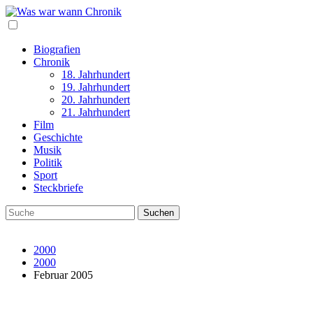
Biografien
Chronik
18. Jahrhundert
19. Jahrhundert
20. Jahrhundert
21. Jahrhundert
Film
Geschichte
Musik
Politik
Sport
Steckbriefe
2000
2000
Februar 2005