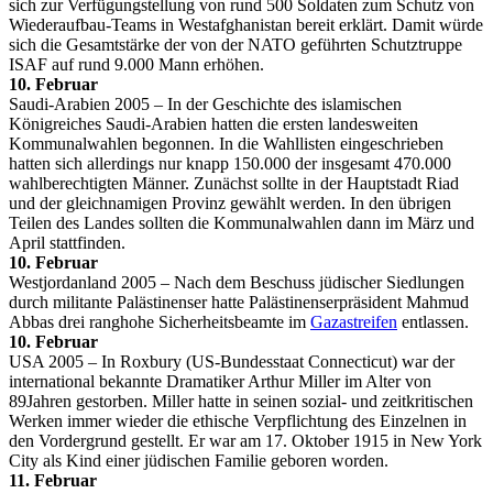
sich zur Verfügungstellung von rund 500 Soldaten zum Schutz von
Wiederaufbau-Teams in Westafghanistan bereit erklärt. Damit würde
sich die Gesamtstärke der von der NATO geführten Schutztruppe
ISAF auf rund 9.000 Mann erhöhen.
10. Februar
Saudi-Arabien 2005 – In der Geschichte des islamischen
Königreiches Saudi-Arabien hatten die ersten landesweiten
Kommunalwahlen begonnen. In die Wahllisten eingeschrieben
hatten sich allerdings nur knapp 150.000 der insgesamt 470.000
wahlberechtigten Männer. Zunächst sollte in der Hauptstadt Riad
und der gleichnamigen Provinz gewählt werden. In den übrigen
Teilen des Landes sollten die Kommunalwahlen dann im März und
April stattfinden.
10. Februar
Westjordanland 2005 – Nach dem Beschuss jüdischer Siedlungen
durch militante Palästinenser hatte Palästinenserpräsident Mahmud
Abbas drei ranghohe Sicherheitsbeamte im
Gazastreifen
entlassen.
10. Februar
USA 2005 – In Roxbury (US-Bundesstaat Connecticut) war der
international bekannte Dramatiker Arthur Miller im Alter von
89Jahren gestorben. Miller hatte in seinen sozial- und zeitkritischen
Werken immer wieder die ethische Verpflichtung des Einzelnen in
den Vordergrund gestellt. Er war am 17. Oktober 1915 in New York
City als Kind einer jüdischen Familie geboren worden.
11. Februar