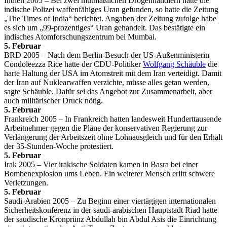
Indien 2005 – Bei zwei mutmaßlichen Drogenhändlern hatte die
indische Polizei waffenfähiges Uran gefunden, so hatte die Zeitung
„The Times of India“ berichtet. Angaben der Zeitung zufolge habe
es sich um „99-prozentiges“ Uran gehandelt. Das bestätigte ein
indisches Atomforschungszentrum bei Mumbai.
5. Februar
BRD 2005 – Nach dem Berlin-Besuch der US-Außenministerin
Condoleezza Rice hatte der CDU-Politiker
Wolfgang Schäuble
die
harte Haltung der USA im Atomstreit mit dem Iran verteidigt. Damit
der Iran auf Nuklearwaffen verzichte, müsse alles getan werden,
sagte Schäuble. Dafür sei das Angebot zur Zusammenarbeit, aber
auch militärischer Druck nötig.
5. Februar
Frankreich 2005 – In Frankreich hatten landesweit Hunderttausende
Arbeitnehmer gegen die Pläne der konservativen Regierung zur
Verlängerung der Arbeitszeit ohne Lohnausgleich und für den Erhalt
der 35-Stunden-Woche protestiert.
5. Februar
Irak 2005 – Vier irakische Soldaten kamen in Basra bei einer
Bombenexplosion ums Leben. Ein weiterer Mensch erlitt schwere
Verletzungen.
5. Februar
Saudi-Arabien 2005 – Zu Beginn einer viertägigen internationalen
Sicherheitskonferenz in der saudi-arabischen Hauptstadt Riad hatte
der saudische Kronpriinz Abdullah bin Abdul Asis die Einrichtung