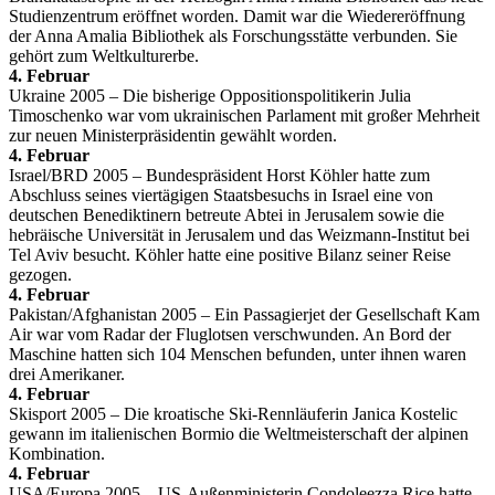
Studienzentrum eröffnet worden. Damit war die Wiedereröffnung
der Anna Amalia Bibliothek als Forschungsstätte verbunden. Sie
gehört zum Weltkulturerbe.
4. Februar
Ukraine 2005 – Die bisherige Oppositionspolitikerin Julia
Timoschenko war vom ukrainischen Parlament mit großer Mehrheit
zur neuen Ministerpräsidentin gewählt worden.
4. Februar
Israel/BRD 2005 – Bundespräsident Horst Köhler hatte zum
Abschluss seines viertägigen Staatsbesuchs in Israel eine von
deutschen Benediktinern betreute Abtei in Jerusalem sowie die
hebräische Universität in Jerusalem und das Weizmann-Institut bei
Tel Aviv besucht. Köhler hatte eine positive Bilanz seiner Reise
gezogen.
4. Februar
Pakistan/Afghanistan 2005 – Ein Passagierjet der Gesellschaft Kam
Air war vom Radar der Fluglotsen verschwunden. An Bord der
Maschine hatten sich 104 Menschen befunden, unter ihnen waren
drei Amerikaner.
4. Februar
Skisport 2005 – Die kroatische Ski-Rennläuferin Janica Kostelic
gewann im italienischen Bormio die Weltmeisterschaft der alpinen
Kombination.
4. Februar
USA/Europa 2005 – US-Außenministerin Condoleezza Rice hatte