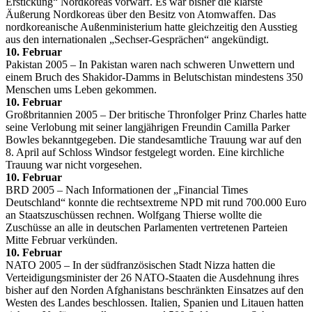
Erstickung“ Nordkoreas vorwarf. Es war bisher die klarste
Äußerung Nordkoreas über den Besitz von Atomwaffen. Das
nordkoreanische Außenministerium hatte gleichzeitig den Ausstieg
aus den internationalen „Sechser-Gesprächen“ angekündigt.
10. Februar
Pakistan 2005 – In Pakistan waren nach schweren Unwettern und
einem Bruch des Shakidor-Damms in Belutschistan mindestens 350
Menschen ums Leben gekommen.
10. Februar
Großbritannien 2005 – Der britische Thronfolger Prinz Charles hatte
seine Verlobung mit seiner langjährigen Freundin Camilla Parker
Bowles bekanntgegeben. Die standesamtliche Trauung war auf den
8. April auf Schloss Windsor festgelegt worden. Eine kirchliche
Trauung war nicht vorgesehen.
10. Februar
BRD 2005 – Nach Informationen der „Financial Times
Deutschland“ konnte die rechtsextreme NPD mit rund 700.000 Euro
an Staatszuschüssen rechnen. Wolfgang Thierse wollte die
Zuschüsse an alle in deutschen Parlamenten vertretenen Parteien
Mitte Februar verkünden.
10. Februar
NATO 2005 – In der südfranzösischen Stadt Nizza hatten die
Verteidigungsminister der 26 NATO-Staaten die Ausdehnung ihres
bisher auf den Norden Afghanistans beschränkten Einsatzes auf den
Westen des Landes beschlossen. Italien, Spanien und Litauen hatten