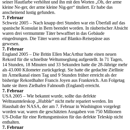
seiner Hautfarbe verhöhnt und ihn mit den Worten „Oh, der arme
kleine Ne-ger, der arme kleine Nig-ger“ tituliert. Er habe das
anscheinend lustig gefunden.
7. Februar
Schweiz 2005 – Nach knapp drei Stunden war ein Überfall auf das
spanische Konsulat in Bern beendet worden. In räuberischer Absicht
waren drei vermummte Täter bewaffnet in das Gebäude
eingedrungen. Die Täter waren auf Blanko-Reisepässe aus
gewesen.
7. Februar
England 2005 – Die Britin Ellen MacArthur hatte einen neuen
Rekord für die schnellste Weltumseglung aufgestellt. In 71 Tagen,
14 Stunden, 18 Minuten und 33 Sekunden hatte die 28-Jährige mehr
als 43.000 Kilometer zurückgelegt. Sie hatte die gedachte Ziellinie
im Ärmelkanal einen Tag und 9 Stunden früher erreicht als der
bisherige Rekordhalter Francis Joyen aus Frankreich. Am Folgetag
hatte sie ihren Zielhafen Falmouth (England) erreicht.
7. Februar
USA 2005 – Wie bekannt wurde, sollte das defekte
Weltraumteleskop „Hubble“ nicht mehr repariert werden. Im
Haushalt der NASA, der am 7. Februar in Washington vorgelegt
worden war, waren die geschätzten Ausgaben von 750 Millionen
US-Dollar für eine Rettungsmission für das defekte Teleskip nicht
enthalten.
7. Februar