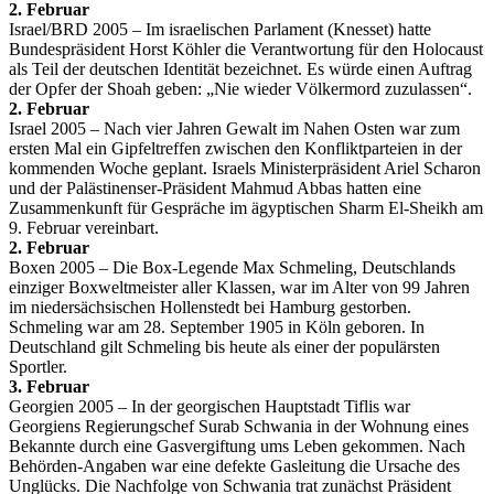
2. Februar
Israel/BRD 2005 – Im israelischen Parlament (Knesset) hatte
Bundespräsident Horst Köhler die Verantwortung für den Holocaust
als Teil der deutschen Identität bezeichnet. Es würde einen Auftrag
der Opfer der Shoah geben: „Nie wieder Völkermord zuzulassen“.
2. Februar
Israel 2005 – Nach vier Jahren Gewalt im Nahen Osten war zum
ersten Mal ein Gipfeltreffen zwischen den Konfliktparteien in der
kommenden Woche geplant. Israels Ministerpräsident Ariel Scharon
und der Palästinenser-Präsident Mahmud Abbas hatten eine
Zusammenkunft für Gespräche im ägyptischen Sharm El-Sheikh am
9. Februar vereinbart.
2. Februar
Boxen 2005 – Die Box-Legende Max Schmeling, Deutschlands
einziger Boxweltmeister aller Klassen, war im Alter von 99 Jahren
im niedersächsischen Hollenstedt bei Hamburg gestorben.
Schmeling war am 28. September 1905 in Köln geboren. In
Deutschland gilt Schmeling bis heute als einer der populärsten
Sportler.
3. Februar
Georgien 2005 – In der georgischen Hauptstadt Tiflis war
Georgiens Regierungschef Surab Schwania in der Wohnung eines
Bekannte durch eine Gasvergiftung ums Leben gekommen. Nach
Behörden-Angaben war eine defekte Gasleitung die Ursache des
Unglücks. Die Nachfolge von Schwania trat zunächst Präsident