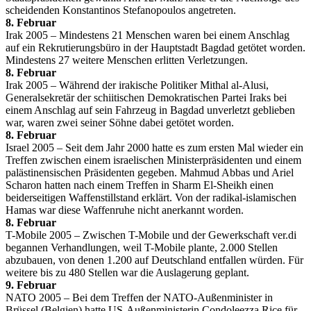
scheidenden Konstantinos Stefanopoulos angetreten.
8. Februar
Irak 2005 – Mindestens 21 Menschen waren bei einem Anschlag
auf ein Rekrutierungsbüro in der Hauptstadt Bagdad getötet worden.
Mindestens 27 weitere Menschen erlitten Verletzungen.
8. Februar
Irak 2005 – Während der irakische Politiker Mithal al-Alusi,
Generalsekretär der schiitischen Demokratischen Partei Iraks bei
einem Anschlag auf sein Fahrzeug in Bagdad unverletzt geblieben
war, waren zwei seiner Söhne dabei getötet worden.
8. Februar
Israel 2005 – Seit dem Jahr 2000 hatte es zum ersten Mal wieder ein
Treffen zwischen einem israelischen Ministerpräsidenten und einem
palästinensischen Präsidenten gegeben. Mahmud Abbas und Ariel
Scharon hatten nach einem Treffen in Sharm El-Sheikh einen
beiderseitigen Waffenstillstand erklärt. Von der radikal-islamischen
Hamas war diese Waffenruhe nicht anerkannt worden.
8. Februar
T-Mobile 2005 – Zwischen T-Mobile und der Gewerkschaft ver.di
begannen Verhandlungen, weil T-Mobile plante, 2.000 Stellen
abzubauen, von denen 1.200 auf Deutschland entfallen würden. Für
weitere bis zu 480 Stellen war die Auslagerung geplant.
9. Februar
NATO 2005 – Bei dem Treffen der NATO-Außenminister in
Brüssel (Belgien) hatte US-Außenministerin Condoleezza Rice für