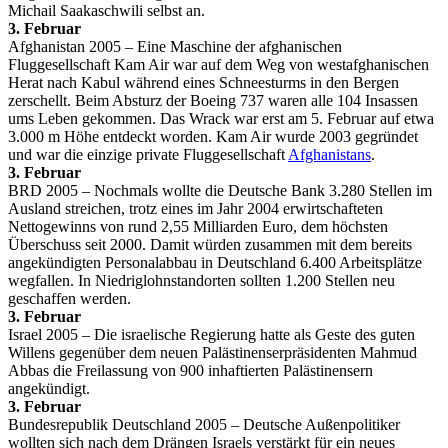
Michail Saakaschwili selbst an.
3. Februar
Afghanistan 2005 – Eine Maschine der afghanischen
Fluggesellschaft Kam Air war auf dem Weg von westafghanischen
Herat nach Kabul während eines Schneesturms in den Bergen
zerschellt. Beim Absturz der Boeing 737 waren alle 104 Insassen
ums Leben gekommen. Das Wrack war erst am 5. Februar auf etwa
3.000 m Höhe entdeckt worden. Kam Air wurde 2003 gegründet
und war die einzige private Fluggesellschaft
Afghanistans
.
3. Februar
BRD 2005 – Nochmals wollte die Deutsche Bank 3.280 Stellen im
Ausland streichen, trotz eines im Jahr 2004 erwirtschafteten
Nettogewinns von rund 2,55 Milliarden Euro, dem höchsten
Überschuss seit 2000. Damit würden zusammen mit dem bereits
angekündigten Personalabbau in Deutschland 6.400 Arbeitsplätze
wegfallen. In Niedriglohnstandorten sollten 1.200 Stellen neu
geschaffen werden.
3. Februar
Israel 2005 – Die israelische Regierung hatte als Geste des guten
Willens gegenüber dem neuen Palästinenserpräsidenten Mahmud
Abbas die Freilassung von 900 inhaftierten Palästinensern
angekündigt.
3. Februar
Bundesrepublik Deutschland 2005 – Deutsche Außenpolitiker
wollten sich nach dem Drängen Israels verstärkt für ein neues