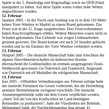
Spiele in der 2. Bundesliga und Regionalliga sowie im DFB-Pokal
manipuliert zu haben. Auf diese Spiele waren vorher hohe Wetten
abgeschlossen worden.
12. Februar
Spanien 2005 – In der Nacht zum Sonntag war es in dem 110 Meter
hohen Torre Windsor in Madrid zu einem Brand gekommen. Das
Feuer war in der 21. Etage ausgebrochen. Drei Feuerwehrmänner
hatten Rauchvergiftungen erlitten. Weitere Menschen waren nicht zu
Schaden gekommen. Das Gebäude war wegen Umbauarbeiten
geräumt gewesen. Der Brand konnte erst nach 24 Stunden gelöscht
werden und so ein Einsturz des Torre Windsor verhindert werden.
13. Februar
Skisport 2005 – Die deutsche Mannschaft hatte zum Abschluss der
alpinen Skiweltmeisterschaften im italienischen Bormio
überraschend die Goldmedaillen im erstmals ausgetragenen Team-
Wettbewerb gewonnen vor Österreich und Frankreich. Insgesamt
war Österreich mit elf Medaillen die erfolgreichste Mannschaft.
13. Februar
Iran 2005 – Offiziellen Verlautbarungen aus Teheran zufolge hatte
das iranische Parlament ein Gesetz vorbereitet, das die Herstellung
atomarer Brennelemente zwingend vorschrieb. Die iranische
Atomenergiebehörde sollte mit dem Gesetz verpflichtet werden,
„einen Teil der von den Kraftwerken im Land benötigten
Brennstäbe zu produzieren“, hatte der Vizedirektor der Behörde,
Mohammed Saidi, der Nachrichtenagentur Irna gesagt. Er