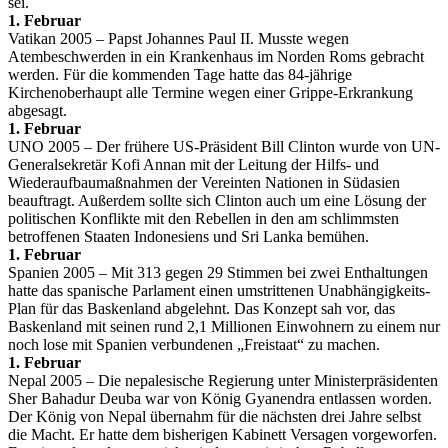
sei.
1. Februar
Vatikan 2005 – Papst Johannes Paul II. Musste wegen
Atembeschwerden in ein Krankenhaus im Norden Roms gebracht
werden. Für die kommenden Tage hatte das 84-jährige
Kirchenoberhaupt alle Termine wegen einer Grippe-Erkrankung
abgesagt.
1. Februar
UNO 2005 – Der frühere US-Präsident Bill Clinton wurde von UN-
Generalsekretär Kofi Annan mit der Leitung der Hilfs- und
Wiederaufbaumaßnahmen der Vereinten Nationen in Südasien
beauftragt. Außerdem sollte sich Clinton auch um eine Lösung der
politischen Konflikte mit den Rebellen in den am schlimmsten
betroffenen Staaten Indonesiens und Sri Lanka bemühen.
1. Februar
Spanien 2005 – Mit 313 gegen 29 Stimmen bei zwei Enthaltungen
hatte das spanische Parlament einen umstrittenen Unabhängigkeits-
Plan für das Baskenland abgelehnt. Das Konzept sah vor, das
Baskenland mit seinen rund 2,1 Millionen Einwohnern zu einem nur
noch lose mit Spanien verbundenen „Freistaat“ zu machen.
1. Februar
Nepal 2005 – Die nepalesische Regierung unter Ministerpräsidenten
Sher Bahadur Deuba war von König Gyanendra entlassen worden.
Der König von Nepal übernahm für die nächsten drei Jahre selbst
die Macht. Er hatte dem bisherigen Kabinett Versagen vorgeworfen.