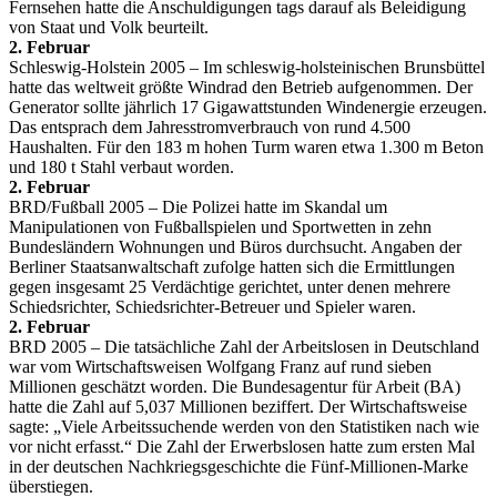
Fernsehen hatte die Anschuldigungen tags darauf als Beleidigung
von Staat und Volk beurteilt.
2. Februar
Schleswig-Holstein 2005 – Im schleswig-holsteinischen Brunsbüttel
hatte das weltweit größte Windrad den Betrieb aufgenommen. Der
Generator sollte jährlich 17 Gigawattstunden Windenergie erzeugen.
Das entsprach dem Jahresstromverbrauch von rund 4.500
Haushalten. Für den 183 m hohen Turm waren etwa 1.300 m Beton
und 180 t Stahl verbaut worden.
2. Februar
BRD/Fußball 2005 – Die Polizei hatte im Skandal um
Manipulationen von Fußballspielen und Sportwetten in zehn
Bundesländern Wohnungen und Büros durchsucht. Angaben der
Berliner Staatsanwaltschaft zufolge hatten sich die Ermittlungen
gegen insgesamt 25 Verdächtige gerichtet, unter denen mehrere
Schiedsrichter, Schiedsrichter-Betreuer und Spieler waren.
2. Februar
BRD 2005 – Die tatsächliche Zahl der Arbeitslosen in Deutschland
war vom Wirtschaftsweisen Wolfgang Franz auf rund sieben
Millionen geschätzt worden. Die Bundesagentur für Arbeit (BA)
hatte die Zahl auf 5,037 Millionen beziffert. Der Wirtschaftsweise
sagte: „Viele Arbeitssuchende werden von den Statistiken nach wie
vor nicht erfasst.“ Die Zahl der Erwerbslosen hatte zum ersten Mal
in der deutschen Nachkriegsgeschichte die Fünf-Millionen-Marke
überstiegen.