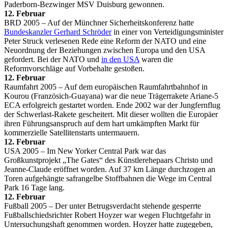
Paderborn-Bezwinger MSV Duisburg gewonnen.
12. Februar
BRD 2005 – Auf der Münchner Sicherheitskonferenz hatte
Bundeskanzler Gerhard Schröder
in einer von Verteidigungsminister
Peter Struck verlesenen Rede eine Reform der NATO und eine
Neuordnung der Beziehungen zwischen Europa und den USA
gefordert. Bei der NATO und
in den USA
waren die
Reformvorschläge auf Vorbehalte gestoßen.
12. Februar
Raumfahrt 2005 – Auf dem europäischen Raumfahrtbahnhof in
Kourou (Französich-Guayana) war die neue Trägerrakete Ariane-5
ECA erfolgreich gestartet worden. Ende 2002 war der Jungfernflug
der Schwerlast-Rakete gescheitert. Mit dieser wollten die Europäer
ihren Führungsanspruch auf dem hart umkämpften Markt für
kommerzielle Satellitenstarts untermauern.
12. Februar
USA 2005 – Im New Yorker Central Park war das
Großkunstprojekt „The Gates“ des Künstlerehepaars Christo und
Jeanne-Claude eröffnet worden. Auf 37 km Länge durchzogen an
Toren aufgehängte safrangelbe Stoffbahnen die Wege im Central
Park 16 Tage lang.
12. Februar
Fußball 2005 – Der unter Betrugsverdacht stehende gesperrte
Fußballschiedsrichter Robert Hoyzer war wegen Fluchtgefahr in
Untersuchungshaft genommen worden. Hoyzer hatte zugegeben,