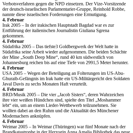
Verbotsverfahren gegen die NPD einsetzen. Der Vize-Vorsitzende
der deutsch-israelischen Parlamentarier-Gruppe, Reinhold Robbe,
nannte diese israelischen Forderungen eine Ermutigung.
4. Februar
Irak 2005 – In der irakischen Hauptstadt Bagdad war es zur
Entführung der italienischen Journalistin Giuliana Sgrena
gekommen.
4. Februar
Südafrika 2005 – Das tiefste3 Goldbergwerk der Welt hatte in
Südafrika seine Arbeit wieder aufgenommen. Die beiden Schächte
der Mine „South Deep Mine“, rund 40 km südwestlich von
Johannesburg reichen bis auf eine Tiefe von 2991,5 Meter herunter.
4. Februar
USA 2005 – Wegen der Beteiligung an Folterungen im US-Abu-
Ghuraib-Gefängnis im Irak hatte ein US-Militärgericht den Soldaten
Javal Davis zu sechs Monaten Haft verurteilt.
4. Februar
BRD/Musik 2005 – Die vier „Jacob Sisters“, deren Wahrzeichen
ihre vier weißen Hündchen sind, spielte den Titel „Moshammer
lebt“ ein, um an einem Lieder-Wettbewerb teilzunehmen. Sie
wollten dabei an den Ruhm und die Aktualität des Münchener
Modemachers anknüpfen.
4. Februar
Weimar 2005 – In Weimar (Thüringen) war fünf Monate nach der
Brandkatastrophe in der Herzogin Anna Amalia Bibliothek das neue