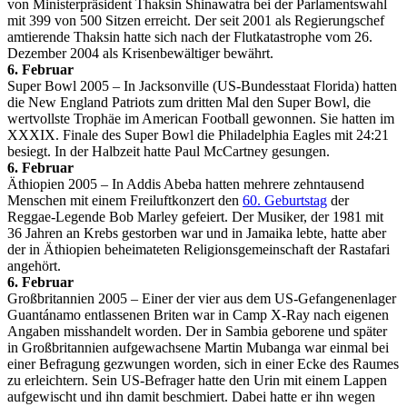
von Ministerpräsident Thaksin Shinawatra bei der Parlamentswahl
mit 399 von 500 Sitzen erreicht. Der seit 2001 als Regierungschef
amtierende Thaksin hatte sich nach der Flutkatastrophe vom 26.
Dezember 2004 als Krisenbewältiger bewährt.
6. Februar
Super Bowl 2005 – In Jacksonville (US-Bundesstaat Florida) hatten
die New England Patriots zum dritten Mal den Super Bowl, die
wertvollste Trophäe im American Football gewonnen. Sie hatten im
XXXIX. Finale des Super Bowl die Philadelphia Eagles mit 24:21
besiegt. In der Halbzeit hatte Paul McCartney gesungen.
6. Februar
Äthiopien 2005 – In Addis Abeba hatten mehrere zehntausend
Menschen mit einem Freiluftkonzert den
60. Geburtstag
der
Reggae-Legende Bob Marley gefeiert. Der Musiker, der 1981 mit
36 Jahren an Krebs gestorben war und in Jamaika lebte, hatte aber
der in Äthiopien beheimateten Religionsgemeinschaft der Rastafari
angehört.
6. Februar
Großbritannien 2005 – Einer der vier aus dem US-Gefangenenlager
Guantánamo entlassenen Briten war in Camp X-Ray nach eigenen
Angaben misshandelt worden. Der in Sambia geborene und später
in Großbritannien aufgewachsene Martin Mubanga war einmal bei
einer Befragung gezwungen worden, sich in einer Ecke des Raumes
zu erleichtern. Sein US-Befrager hatte den Urin mit einem Lappen
aufgewischt und ihn damit beschmiert. Dabei hatte er ihn wegen