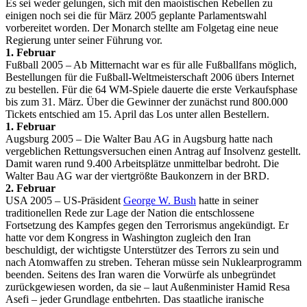
Es sei weder gelungen, sich mit den maoistischen Rebellen zu
einigen noch sei die für März 2005 geplante Parlamentswahl
vorbereitet worden. Der Monarch stellte am Folgetag eine neue
Regierung unter seiner Führung vor.
1. Februar
Fußball 2005 – Ab Mitternacht war es für alle Fußballfans möglich,
Bestellungen für die Fußball-Weltmeisterschaft 2006 übers Internet
zu bestellen. Für die 64 WM-Spiele dauerte die erste Verkaufsphase
bis zum 31. März. Über die Gewinner der zunächst rund 800.000
Tickets entschied am 15. April das Los unter allen Bestellern.
1. Februar
Augsburg 2005 – Die Walter Bau AG in Augsburg hatte nach
vergeblichen Rettungsversuchen einen Antrag auf Insolvenz gestellt.
Damit waren rund 9.400 Arbeitsplätze unmittelbar bedroht. Die
Walter Bau AG war der viertgrößte Baukonzern in der BRD.
2. Februar
USA 2005 – US-Präsident
George W. Bush
hatte in seiner
traditionellen Rede zur Lage der Nation die entschlossene
Fortsetzung des Kampfes gegen den Terrorismus angekündigt. Er
hatte vor dem Kongress in Washington zugleich den Iran
beschuldigt, der wichtigste Unterstützer des Terrors zu sein und
nach Atomwaffen zu streben. Teheran müsse sein Nuklearprogramm
beenden. Seitens des Iran waren die Vorwürfe als unbegründet
zurückgewiesen worden, da sie – laut Außenminister Hamid Resa
Asefi – jeder Grundlage entbehrten. Das staatliche iranische