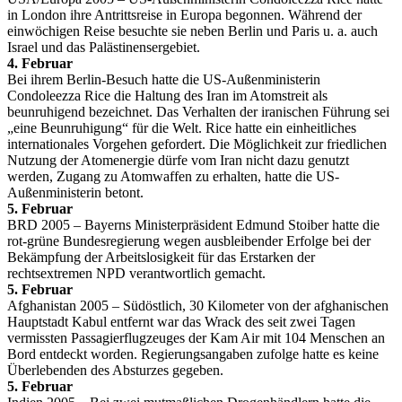
in London ihre Antrittsreise in Europa begonnen. Während der
einwöchigen Reise besuchte sie neben Berlin und Paris u. a. auch
Israel und das Palästinensergebiet.
4. Februar
Bei ihrem Berlin-Besuch hatte die US-Außenministerin
Condoleezza Rice die Haltung des Iran im Atomstreit als
beunruhigend bezeichnet. Das Verhalten der iranischen Führung sei
„eine Beunruhigung“ für die Welt. Rice hatte ein einheitliches
internationales Vorgehen gefordert. Die Möglichkeit zur friedlichen
Nutzung der Atomenergie dürfe vom Iran nicht dazu genutzt
werden, Zugang zu Atomwaffen zu erhalten, hatte die US-
Außenministerin betont.
5. Februar
BRD 2005 – Bayerns Ministerpräsident Edmund Stoiber hatte die
rot-grüne Bundesregierung wegen ausbleibender Erfolge bei der
Bekämpfung der Arbeitslosigkeit für das Erstarken der
rechtsextremen NPD verantwortlich gemacht.
5. Februar
Afghanistan 2005 – Südöstlich, 30 Kilometer von der afghanischen
Hauptstadt Kabul entfernt war das Wrack des seit zwei Tagen
vermissten Passagierflugzeuges der Kam Air mit 104 Menschen an
Bord entdeckt worden. Regierungsangaben zufolge hatte es keine
Überlebenden des Absturzes gegeben.
5. Februar