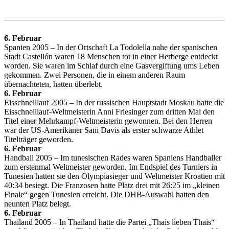
6. Februar
Spanien 2005 – In der Ortschaft La Todolella nahe der spanischen
Stadt Castellón waren 18 Menschen tot in einer Herberge entdeckt
worden. Sie waren im Schlaf durch eine Gasvergiftung ums Leben
gekommen. Zwei Personen, die in einem anderen Raum
übernachteten, hatten überlebt.
6. Februar
Eisschnelllauf 2005 – In der russischen Hauptstadt Moskau hatte die
Eisschnelllauf-Weltmeisterin Anni Friesinger zum dritten Mal den
Titel einer Mehrkampf-Weltmeisterin gewonnen. Bei den Herren
war der US-Amerikaner Sani Davis als erster schwarze Athlet
Titelträger geworden.
6. Februar
Handball 2005 – Im tunesischen Rades waren Spaniens Handballer
zum erstenmal Weltmeister geworden. Im Endspiel des Turniers in
Tunesien hatten sie den Olympiasieger und Weltmeister Kroatien mit
40:34 besiegt. Die Franzosen hatte Platz drei mit 26:25 im „kleinen
Finale“ gegen Tunesien erreicht. Die DHB-Auswahl hatten den
neunten Platz belegt.
6. Februar
Thailand 2005 – In Thailand hatte die Partei „Thais lieben Thais“