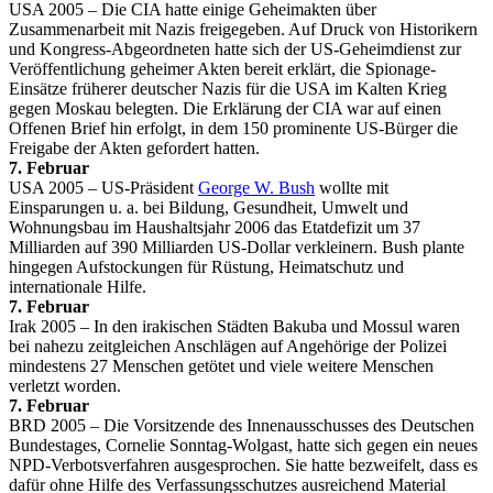
USA 2005 – Die CIA hatte einige Geheimakten über
Zusammenarbeit mit Nazis freigegeben. Auf Druck von Historikern
und Kongress-Abgeordneten hatte sich der US-Geheimdienst zur
Veröffentlichung geheimer Akten bereit erklärt, die Spionage-
Einsätze früherer deutscher Nazis für die USA im Kalten Krieg
gegen Moskau belegten. Die Erklärung der CIA war auf einen
Offenen Brief hin erfolgt, in dem 150 prominente US-Bürger die
Freigabe der Akten gefordert hatten.
7. Februar
USA 2005 – US-Präsident
George W. Bush
wollte mit
Einsparungen u. a. bei Bildung, Gesundheit, Umwelt und
Wohnungsbau im Haushaltsjahr 2006 das Etatdefizit um 37
Milliarden auf 390 Milliarden US-Dollar verkleinern. Bush plante
hingegen Aufstockungen für Rüstung, Heimatschutz und
internationale Hilfe.
7. Februar
Irak 2005 – In den irakischen Städten Bakuba und Mossul waren
bei nahezu zeitgleichen Anschlägen auf Angehörige der Polizei
mindestens 27 Menschen getötet und viele weitere Menschen
verletzt worden.
7. Februar
BRD 2005 – Die Vorsitzende des Innenausschusses des Deutschen
Bundestages, Cornelie Sonntag-Wolgast, hatte sich gegen ein neues
NPD-Verbotsverfahren ausgesprochen. Sie hatte bezweifelt, dass es
dafür ohne Hilfe des Verfassungsschutzes ausreichend Material