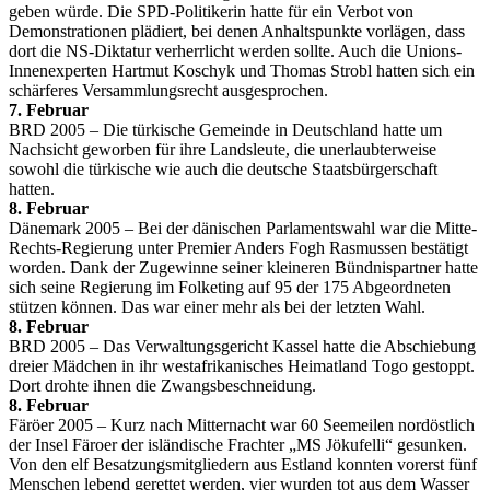
geben würde. Die SPD-Politikerin hatte für ein Verbot von
Demonstrationen plädiert, bei denen Anhaltspunkte vorlägen, dass
dort die NS-Diktatur verherrlicht werden sollte. Auch die Unions-
Innenexperten Hartmut Koschyk und Thomas Strobl hatten sich ein
schärferes Versammlungsrecht ausgesprochen.
7. Februar
BRD 2005 – Die türkische Gemeinde in Deutschland hatte um
Nachsicht geworben für ihre Landsleute, die unerlaubterweise
sowohl die türkische wie auch die deutsche Staatsbürgerschaft
hatten.
8. Februar
Dänemark 2005 – Bei der dänischen Parlamentswahl war die Mitte-
Rechts-Regierung unter Premier Anders Fogh Rasmussen bestätigt
worden. Dank der Zugewinne seiner kleineren Bündnispartner hatte
sich seine Regierung im Folketing auf 95 der 175 Abgeordneten
stützen können. Das war einer mehr als bei der letzten Wahl.
8. Februar
BRD 2005 – Das Verwaltungsgericht Kassel hatte die Abschiebung
dreier Mädchen in ihr westafrikanisches Heimatland Togo gestoppt.
Dort drohte ihnen die Zwangsbeschneidung.
8. Februar
Färöer 2005 – Kurz nach Mitternacht war 60 Seemeilen nordöstlich
der Insel Färoer der isländische Frachter „MS Jökufelli“ gesunken.
Von den elf Besatzungsmitgliedern aus Estland konnten vorerst fünf
Menschen lebend gerettet werden, vier wurden tot aus dem Wasser