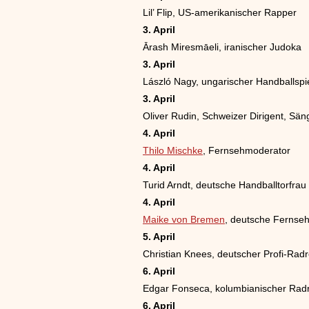
Lil’ Flip, US-amerikanischer Rapper
3. April
Ārash Miresmāeli, iranischer Judoka
3. April
László Nagy, ungarischer Handballspi
3. April
Oliver Rudin, Schweizer Dirigent, Sä
4. April
Thilo Mischke
, Fernsehmoderator
4. April
Turid Arndt, deutsche Handballtorfrau
4. April
Maike von Bremen
, deutsche Fernseh
5. April
Christian Knees, deutscher Profi-Rad
6. April
Edgar Fonseca, kolumbianischer Rad
6. April