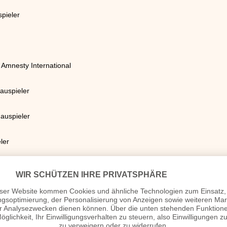
pieler
 Amnesty International
auspieler
hauspieler
ler
ballspieler
pieler
lspieler und -manager