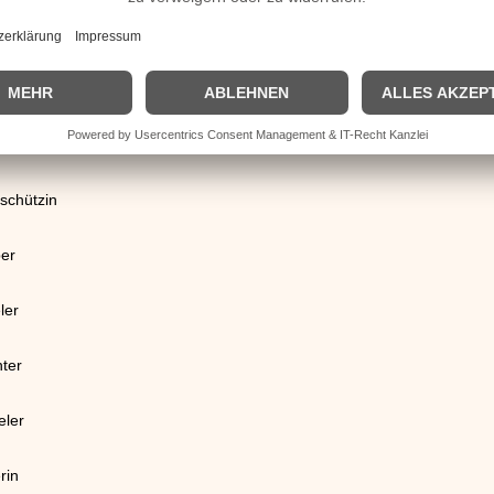
rspieler
schützin
er
ler
hter
eler
rin