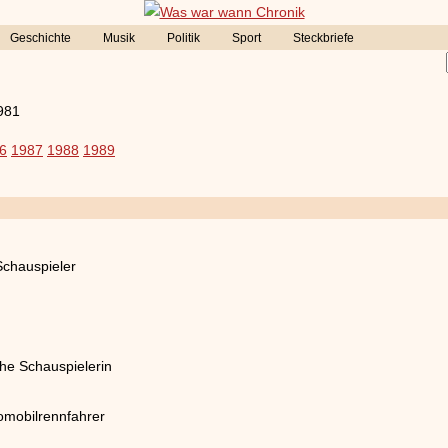
Geschichte
Musik
Politik
Sport
Steckbriefe
981
6
1987
1988
1989
chauspieler
he Schauspielerin
omobilrennfahrer