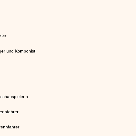
eler
nger und Komponist
schauspielerin
rennfahrer
rennfahrer