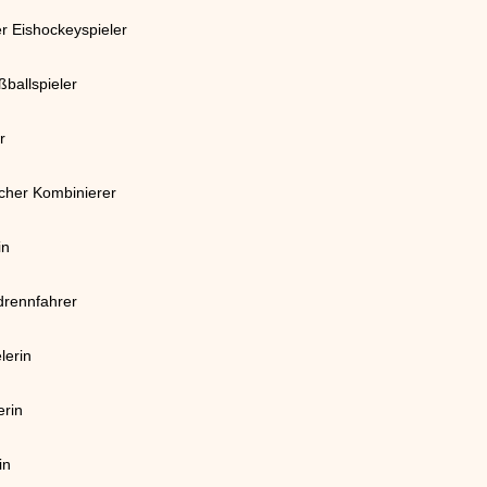
r Eishockeyspieler
ballspieler
r
scher Kombinierer
in
drennfahrer
lerin
erin
in