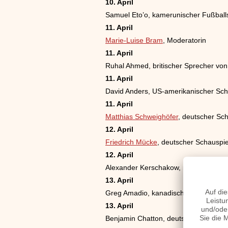
10. April
Samuel Eto’o, kamerunischer Fußballs
11. April
Marie-Luise Bram
, Moderatorin
11. April
Ruhal Ahmed, britischer Sprecher von
11. April
David Anders, US-amerikanischer Sch
11. April
Matthias Schweighöfer
, deutscher Sc
12. April
Friedrich Mücke
, deutscher Schauspie
12. April
Alexander Kerschakow, russischer Fuß
13. April
Greg Amadio, kanadischer Eishockeys
13. April
Benjamin Chatton, deutscher Handbal