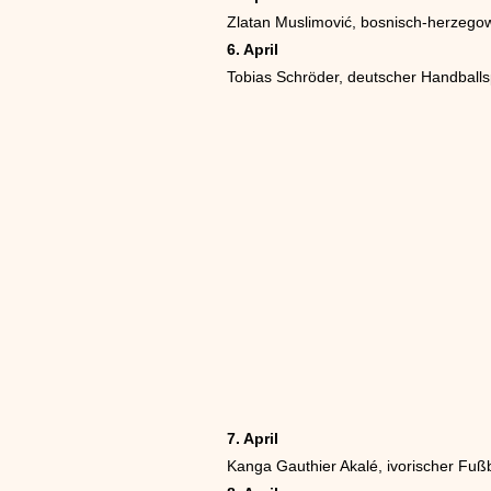
Zlatan Muslimović, bosnisch-herzegow
6. April
Tobias Schröder, deutscher Handballs
7. April
Kanga Gauthier Akalé, ivorischer Fußb