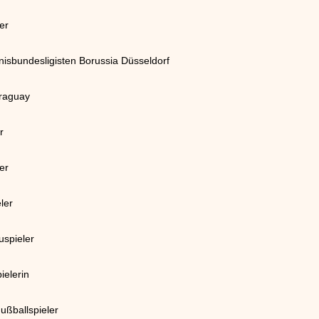
er
nnisbundesligisten Borussia Düsseldorf
araguay
r
er
ler
uspieler
ielerin
Fußballspieler