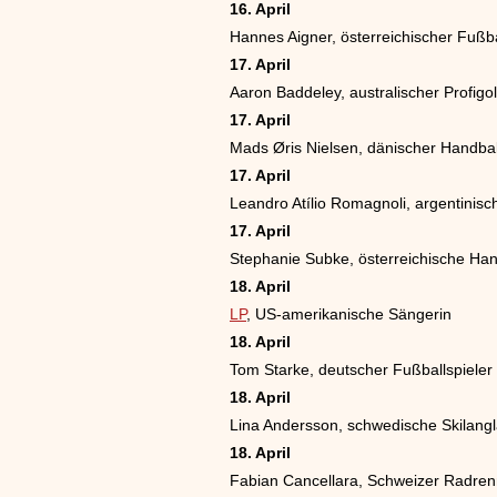
16. April
Hannes Aigner, österreichischer Fußba
17. April
Aaron Baddeley, australischer Profigol
17. April
Mads Øris Nielsen, dänischer Handbal
17. April
Leandro Atílio Romagnoli, argentinisc
17. April
Stephanie Subke, österreichische Hand
18. April
LP
, US-amerikanische Sängerin
18. April
Tom Starke, deutscher Fußballspieler
18. April
Lina Andersson, schwedische Skilangl
18. April
Fabian Cancellara, Schweizer Radren