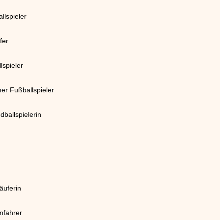
llspieler
fer
lspieler
her Fußballspieler
ballspielerin
äuferin
nfahrer