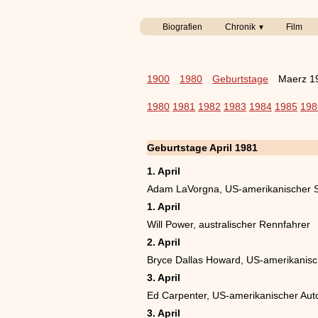
Biografien
Chronik
Film
1900
1980
Geburtstage
Maerz 1
1980
1981
1982
1983
1984
1985
198
Geburtstage April 1981
1. April
Adam LaVorgna, US-amerikanischer S
1. April
Will Power, australischer Rennfahrer
2. April
Bryce Dallas Howard, US-amerikanisc
3. April
Ed Carpenter, US-amerikanischer Aut
3. April