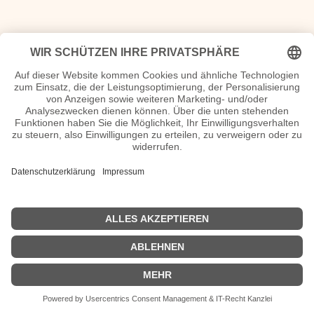
Maria Koschny Wiki, Herkunft, Geburtstag, verheiratet, Kinder
etc.
n.n.v. - Die offizielle Maria Koschny Homepage
Movies Maria Koschny Filme
n.n.v.
| Biografie kurz |
Personen
|
Impressum
|