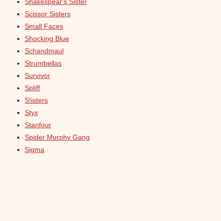
Shakespear's Sister
Scissor Sisters
Small Faces
Shocking Blue
Schandmaul
Strumbellas
Survivor
Spliff
S!isters
Styx
Stanfour
Spider Murphy Gang
Sigma