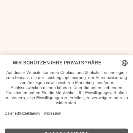
Register Bandsteckbriefe
A
B
C
D
E
F
G
H
I
J
K
L
M
N
O
P
Q