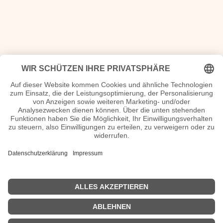
Register Bandsteckbriefe
A
B
C
D
E
F
G
H
I
J
K
L
M
N
O
P
Q
R
S
T
U
V
W
X
Y
Z
Videos