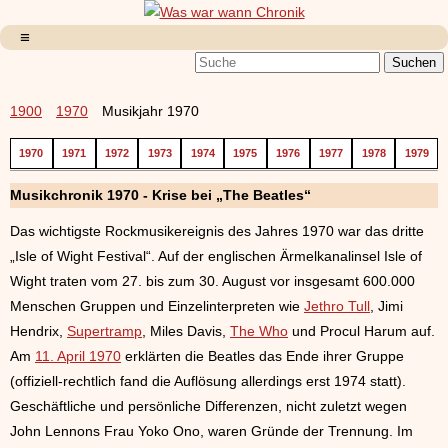
1900
1970
Musikjahr 1970
1970
1971
1972
1973
1974
1975
1976
1977
1978
1979
Musikchronik 1970 - Krise bei „The Beatles“
Das wichtigste Rockmusikereignis des Jahres 1970 war das dritte
„Isle of Wight Festival“. Auf der englischen Ärmelkanalinsel Isle of
Wight traten vom 27. bis zum 30. August vor insgesamt 600.000
Menschen Gruppen und Einzelinterpreten wie
Jethro Tull
, Jimi
Hendrix,
Supertramp
, Miles Davis,
The Who
und Procul Harum auf.
Am
11. April 1970
erklärten die Beatles das Ende ihrer Gruppe
(offiziell-rechtlich fand die Auflösung allerdings erst 1974 statt).
Geschäftliche und persönliche Differenzen, nicht zuletzt wegen
John Lennons Frau Yoko Ono, waren Gründe der Trennung. Im