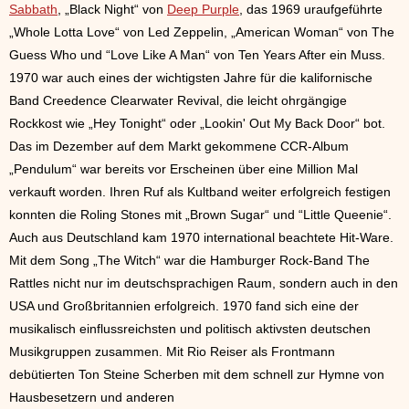
Sabbath
, „Black Night“ von
Deep Purple
, das 1969 uraufgeführte
„Whole Lotta Love“ von Led Zeppelin, „American Woman“ von The
Guess Who und “Love Like A Man“ von Ten Years After ein Muss.
1970 war auch eines der wichtigsten Jahre für die kalifornische
Band Creedence Clearwater Revival, die leicht ohrgängige
Rockkost wie „Hey Tonight“ oder „Lookin' Out My Back Door“ bot.
Das im Dezember auf dem Markt gekommene CCR-Album
„Pendulum“ war bereits vor Erscheinen über eine Million Mal
verkauft worden. Ihren Ruf als Kultband weiter erfolgreich festigen
konnten die Roling Stones mit „Brown Sugar“ und “Little Queenie“.
Auch aus Deutschland kam 1970 international beachtete Hit-Ware.
Mit dem Song „The Witch“ war die Hamburger Rock-Band The
Rattles nicht nur im deutschsprachigen Raum, sondern auch in den
USA und Großbritannien erfolgreich. 1970 fand sich eine der
musikalisch einflussreichsten und politisch aktivsten deutschen
Musikgruppen zusammen. Mit Rio Reiser als Frontmann
debütierten Ton Steine Scherben mit dem schnell zur Hymne von
Hausbesetzern und anderen