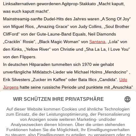
Linksalternativen gewordenen Agitprop-Stakkato „Macht kaputt,
was euch kaputt macht“.
Mainstreamig-sanfte Dudel-Hits des Jahres waren „A Song Of Joy“
von Miguel Rios, „Amazing Grace“ von Judy Collins, „Soul Brother
ClifFord“ von der Gute-Laune-Band Equals, Neil Diamonds
„Cracklin´ Rosie“, „Black Magic Woman“ von
Santana
, „Lola“ von
den Kinks, „Yellow River“ von Christie und „Sha La La, I Love You“
von den Flippers.
In deutschen Hitparaden tummelten sich 1970 wie gehabt
unverfängliche Mitklatsch-Lieder wie Michael Holms „Mendocino“ ,
Erik Silvesters „Zucker im Kaffee“ oder Bata Illics „Candida“.
Udo
Jürgens
hatte seine russische Periode und punktete mit „Anuschka“
und „Babuschka“. Peter Maffay wurde mit den Hits „Du“, „Du bist
anders“ und “Ich hab´nur dich“ zum Shootingstar der
Kuschelmusik-Szene. Dort war
Roy Black
mit „Dein schönstes
Geschenk“ ebenfalls fest positioniert.
Neugründungen und Debüts
Die sozialkritische Band
Ton Steine Scherben
wurde in West-Berlin