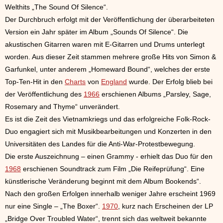
Welthits „The Sound Of Silence“.
Der Durchbruch erfolgt mit der Veröffentlichung der überarbeiteten
Version ein Jahr später im Album „Sounds Of Silence“. Die
akustischen Gitarren waren mit E-Gitarren und Drums unterlegt
worden. Aus dieser Zeit stammen mehrere große Hits von Simon &
Garfunkel, unter anderem „Homeward Bound“, welches der erste
Top-Ten-Hit in den
Charts
von
England
wurde. Der Erfolg blieb bei
der Veröffentlichung des
1966
erschienen Albums „Parsley, Sage,
Rosemary and Thyme“ unverändert.
Es ist die Zeit des Vietnamkriegs und das erfolgreiche Folk-Rock-
Duo engagiert sich mit Musikbearbeitungen und Konzerten in den
Universitäten des Landes für die Anti-War-Protestbewegung.
Die erste Auszeichnung – einen Grammy - erhielt das Duo für den
1968
erschienen Soundtrack zum Film „Die Reifeprüfung“. Eine
künstlerische Veränderung beginnt mit dem Album Bookends“.
Nach den großen Erfolgen innerhalb weniger Jahre erscheint 1969
nur eine Single – „The Boxer“.
1970
, kurz nach Erscheinen der LP
„Bridge Over Troubled Water“, trennt sich das weltweit bekannte