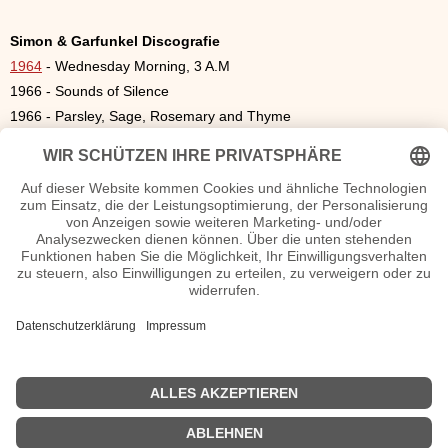
Simon & Garfunkel Discografie
1964
- Wednesday Morning, 3 A.M
1966 - Sounds of Silence
1966 - Parsley, Sage, Rosemary and Thyme
1968 - The Graduate,
1968 - Bookends
1970 - Bridge Over Troubled Water
1972
- Greatest Hits, 1972
1981 - The Simon and Garfunkel Collection
1981 - The Concert in Central Park
1991 - The Definitive
1997 - Old Friends, Oktober 1997
2003 - The Essential Simon & Garfunkel
2004 - Old Friends – Live On Stage
2009 - Live 1969