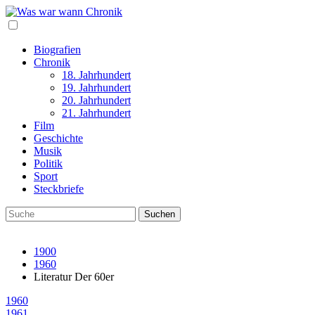
Biografien
Chronik
18. Jahrhundert
19. Jahrhundert
20. Jahrhundert
21. Jahrhundert
Film
Geschichte
Musik
Politik
Sport
Steckbriefe
1900
1960
Literatur Der 60er
1960
1961