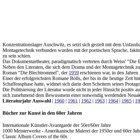
Konzentrationslager Auschwitz, es setzt sich gezielt mit dem Unfassb
Montagetechnik verbunden wurden mit der poetischen Sprache, fakti
zu sein schien.
Das Dokumentartheater, paradigmatisch vertreten durch Weiss' "Die 
Neben den Literaten, die sich dem Drama und der Montagetechnik zu
Roman "Die Blechtrommel", der
1959
erschienen war, in den Jahren
Einer der erfolgreichsten Romane Bölls, der bis in die heutige Zeit h
Schaffensphase hatte, widmet sich darin dem Scheitern seines Protag
Die Politisierung der Literatur wurde nicht in jeder Hinsicht positiv
sich zunehmend dem Bewusstsein einer notwendig werdenden Neuakz
Literaturjahr Auswahl
|
1960
|
1961
|
1962
|
1963
|
1964
|
1965
|
19
Bücher zur Kunst in den 60er Jahren
Internationale Künstler-Avantgarde der 50er/60er Jahre
1000 Meisterwerke - Amerikanische Malerei der 1950er und 60er Jah
Classic Album Covers of the 60s