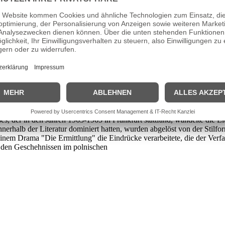
chock der Geschehnisse erholt und sich mit den unbegreiflichen Tatsa
ie Frage vorherrschend, welche Verbrechen von den Vätern begangen w
em gegen Ende der 1960er Jahre in Studentenrevolten und Protesten gege
hatten, wurde öffentlich angeprangert, die Jugend begehrte auf gegen 
nd der Literatur mit sich. Literatur konnte nicht mehr getrennt von P
es, der in den Jahren 1963-1965 in Frankfurt stattfand, wandelte die L
 innerhalb der Literatur dominiert hatten, wurden abgelöst von der Stil
 seinem Drama "Die Ermittlung" die Eindrücke verarbeitete, die der Ver
h den Geschehnissen im polnischen