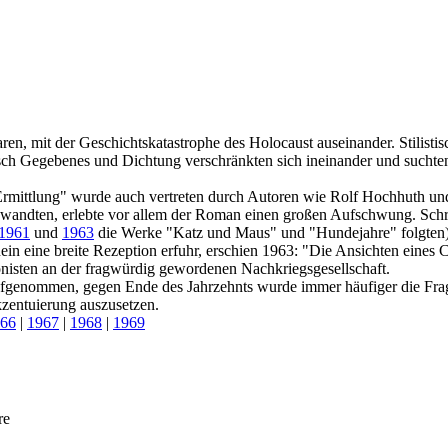
aren, mit der Geschichtskatastrophe des Holocaust auseinander. Stilist
sch Gegebenes und Dichtung verschränkten sich ineinander und suchte
Ermittlung" wurde auch vertreten durch Autoren wie Rolf Hochhuth un
wandten, erlebte vor allem der Roman einen großen Aufschwung. Schri
1961
und
1963
die Werke "Katz und Maus" und "Hundejahre" folgten) u
inein eine breite Rezeption erfuhr, erschien 1963: "Die Ansichten eines
onisten an der fragwürdig gewordenen Nachkriegsgesellschaft.
 aufgenommen, gegen Ende des Jahrzehnts wurde immer häufiger die Frage
entuierung auszusetzen.
66
|
1967
|
1968
|
1969
re