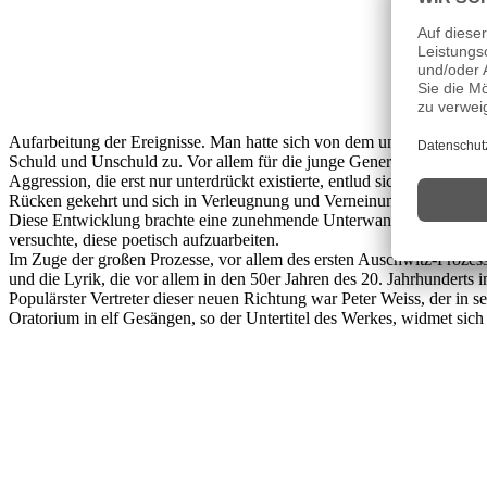
Aufarbeitung der Ereignisse. Man hatte sich von dem unmittelbaren S
Schuld und Unschuld zu. Vor allem für die junge Generation war d
Aggression, die erst nur unterdrückt existierte, entlud sich vor all
Rücken gekehrt und sich in Verleugnung und Verneinung eingerichtet 
Diese Entwicklung brachte eine zunehmende Unterwanderung der Kunst u
versuchte, diese poetisch aufzuarbeiten.
Im Zuge der großen Prozesse, vor allem des ersten Auschwitz-Prozess
und die Lyrik, die vor allem in den 50er Jahren des 20. Jahrhunderts
Populärster Vertreter dieser neuen Richtung war Peter Weiss, der in
Oratorium in elf Gesängen, so der Untertitel des Werkes, widmet sic