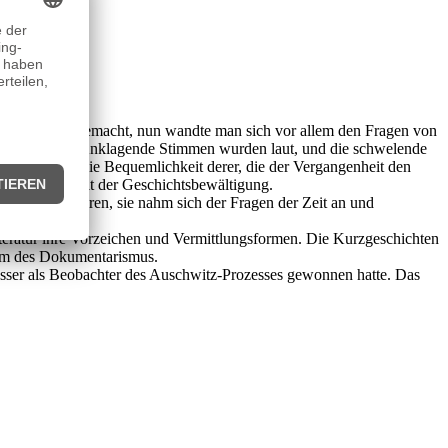
chen vertraut gemacht, nun wandte man sich vor allem den Fragen von
orden waren. Anklagende Stimmen wurden laut, und die schwelende
n das Regime. Die Bequemlichkeit derer, die der Vergangenheit den
die Unfähigkeit der Geschichtsbewältigung.
olitik existieren, sie nahm sich der Fragen der Zeit an und
iteratur ihre Vorzeichen und Vermittlungsformen. Die Kurzgeschichten
form des Dokumentarismus.
fasser als Beobachter des Auschwitz-Prozesses gewonnen hatte. Das