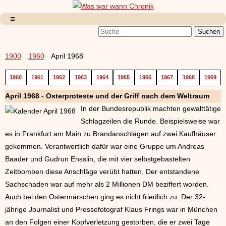
1900
1960
April 1968
1960
1961
1962
1963
1964
1965
1966
1967
1968
1969
April 1968 - Osterproteste und der Griff nach dem Weltraum
In der Bundesrepublik machten gewalttätige
Schlagzeilen die Runde. Beispielsweise war
es in Frankfurt am Main zu Brandanschlägen auf zwei Kaufhäuser
gekommen. Verantwortlich dafür war eine Gruppe um Andreas
Baader und Gudrun Ensslin, die mit vier selbstgebastelten
Zeitbomben diese Anschläge verübt hatten. Der entstandene
Sachschaden war auf mehr als 2 Millionen DM beziffert worden.
Auch bei den Ostermärschen ging es nicht friedlich zu. Der 32-
jährige Journalist und Pressefotograf Klaus Frings war in München
an den Folgen einer Kopfverletzung gestorben, die er zwei Tage