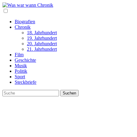
Biografien
Chronik
18. Jahrhundert
19. Jahrhundert
20. Jahrhundert
21. Jahrhundert
Film
Geschichte
Musik
Politik
Sport
Steckbriefe