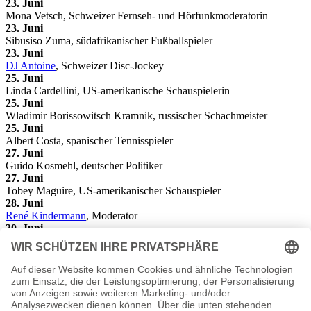
23. Juni
Mona Vetsch, Schweizer Fernseh- und Hörfunkmoderatorin
23. Juni
Sibusiso Zuma, südafrikanischer Fußballspieler
23. Juni
DJ Antoine
, Schweizer Disc-Jockey
25. Juni
Linda Cardellini, US-amerikanische Schauspielerin
25. Juni
Wladimir Borissowitsch Kramnik, russischer Schachmeister
25. Juni
Albert Costa, spanischer Tennisspieler
27. Juni
Guido Kosmehl, deutscher Politiker
27. Juni
Tobey Maguire, US-amerikanischer Schauspieler
28. Juni
René Kindermann
, Moderator
30. Juni
Tom Keune
, Schauspieler
30. Juni
Ralf Schumacher
, deutscher Rennfahrer (DTM, Formel 1 etc.)
30. Juni
Rami Shaaban, schwedischer Fußballtorhüter
30. Juni