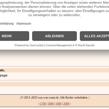
etc.
mepage
| © 2013–2025 was-war-wann.de. Alle Rechte vorbehalten. |
|
1700
|
1800
|
1900
|
2000
|