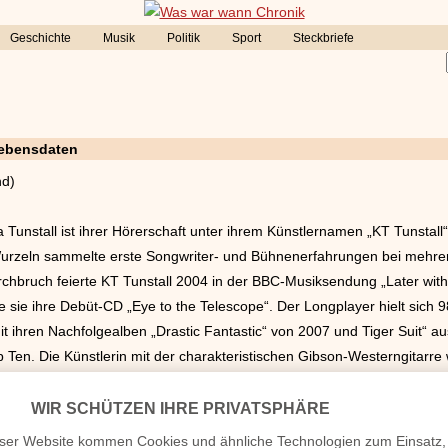
Geschichte
Musik
Politik
Sport
Steckbriefe
Lebensdaten
nd)
a Tunstall ist ihrer Hörerschaft unter ihrem Künstlernamen „KT Tunstal
 Wurzeln sammelte erste Songwriter- und Bühnenerfahrungen bei mehr
rchbruch feierte KT Tunstall 2004 in der BBC-Musiksendung „Later with
chte sie ihre Debüt-CD „Eye to the Telescope“. Der Longplayer hielt si
. Mit ihren Nachfolgealben „Drastic Fantastic“ von 2007 und Tiger Suit“
Top Ten. Die Künstlerin mit der charakteristischen Gibson-Westerngitar
itanniens geehrt.