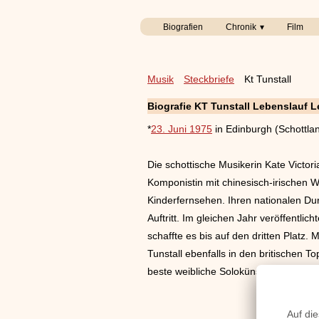
Biografien
Chronik
Film
Musik
Steckbriefe
Kt Tunstall
Biografie KT Tunstall Lebenslauf 
*
23. Juni 1975
in Edinburgh (Schottla
Die schottische Musikerin Kate Victori
Komponistin mit chinesisch-irischen
Kinderfernsehen. Ihren nationalen Du
Auftritt. Im gleichen Jahr veröffentli
schaffte es bis auf den dritten Platz
Tunstall ebenfalls in den britischen 
beste weibliche Solokünstlerin Großbr