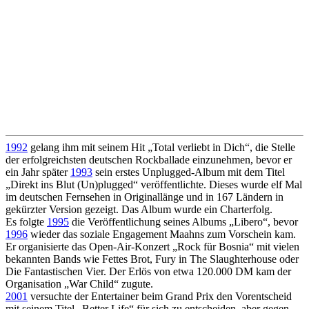
1992
gelang ihm mit seinem Hit „Total verliebt in Dich“, die Stelle
der erfolgreichsten deutschen Rockballade einzunehmen, bevor er
ein Jahr später
1993
sein erstes Unplugged-Album mit dem Titel
„Direkt ins Blut (Un)plugged“ veröffentlichte. Dieses wurde elf Mal
im deutschen Fernsehen in Originallänge und in 167 Ländern in
gekürzter Version gezeigt. Das Album wurde ein Charterfolg.
Es folgte
1995
die Veröffentlichung seines Albums „Libero“, bevor
1996
wieder das soziale Engagement Maahns zum Vorschein kam.
Er organisierte das Open-Air-Konzert „Rock für Bosnia“ mit vielen
bekannten Bands wie Fettes Brot, Fury in The Slaughterhouse oder
Die Fantastischen Vier. Der Erlös von etwa 120.000 DM kam der
Organisation „War Child“ zugute.
2001
versuchte der Entertainer beim Grand Prix den Vorentscheid
mit seinem Titel „Better Life“ für sich zu entscheiden, aber gegen