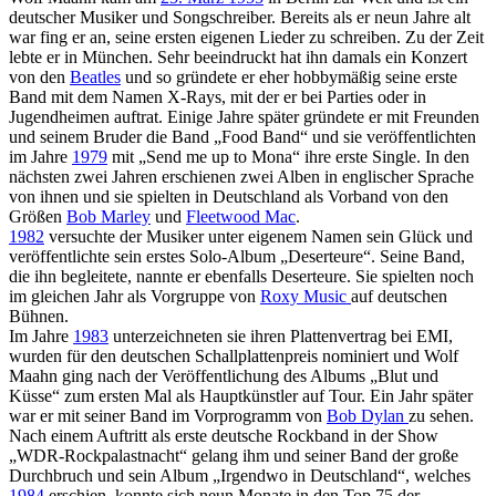
deutscher Musiker und Songschreiber. Bereits als er neun Jahre alt
war fing er an, seine ersten eigenen Lieder zu schreiben. Zu der Zeit
lebte er in München. Sehr beeindruckt hat ihn damals ein Konzert
von den
Beatles
und so gründete er eher hobbymäßig seine erste
Band mit dem Namen X-Rays, mit der er bei Parties oder in
Jugendheimen auftrat. Einige Jahre später gründete er mit Freunden
und seinem Bruder die Band „Food Band“ und sie veröffentlichten
im Jahre
1979
mit „Send me up to Mona“ ihre erste Single. In den
nächsten zwei Jahren erschienen zwei Alben in englischer Sprache
von ihnen und sie spielten in Deutschland als Vorband von den
Größen
Bob Marley
und
Fleetwood Mac
.
1982
versuchte der Musiker unter eigenem Namen sein Glück und
veröffentlichte sein erstes Solo-Album „Deserteure“. Seine Band,
die ihn begleitete, nannte er ebenfalls Deserteure. Sie spielten noch
im gleichen Jahr als Vorgruppe von
Roxy Music
auf deutschen
Bühnen.
Im Jahre
1983
unterzeichneten sie ihren Plattenvertrag bei EMI,
wurden für den deutschen Schallplattenpreis nominiert und Wolf
Maahn ging nach der Veröffentlichung des Albums „Blut und
Küsse“ zum ersten Mal als Hauptkünstler auf Tour. Ein Jahr später
war er mit seiner Band im Vorprogramm von
Bob Dylan
zu sehen.
Nach einem Auftritt als erste deutsche Rockband in der Show
„WDR-Rockpalastnacht“ gelang ihm und seiner Band der große
Durchbruch und sein Album „Irgendwo in Deutschland“, welches
1984
erschien, konnte sich neun Monate in den Top 75 der