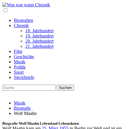
Biografien
Chronik
18. Jahrhundert
19. Jahrhundert
20. Jahrhundert
21. Jahrhundert
Film
Geschichte
Musik
Politik
Sport
Steckbriefe
Musik
Biografie
Wolf Maahn
Biografie
Wolf Maahn Lebenslauf Lebensdaten
Wolf Maahn kam am
25. März 1955
in Berlin zur Welt und ist ein