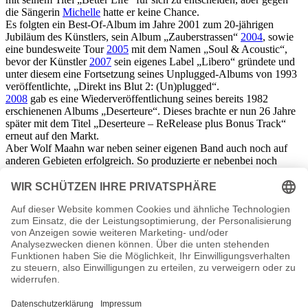
die Sängerin
Michelle
hatte er keine Chance.
Es folgten ein Best-Of-Album im Jahre 2001 zum 20-jährigen
Jubiläum des Künstlers, sein Album „Zauberstrassen“
2004
, sowie
eine bundesweite Tour
2005
mit dem Namen „Soul & Acoustic“,
bevor der Künstler
2007
sein eigenes Label „Libero“ gründete und
unter diesem eine Fortsetzung seines Unplugged-Albums von 1993
veröffentlichte, „Direkt ins Blut 2: (Un)plugged“.
2008
gab es eine Wiederveröffentlichung seines bereits 1982
erschienenen Albums „Deserteure“. Dieses brachte er nun 26 Jahre
später mit dem Titel „Deserteure – ReRelease plus Bonus Track“
erneut auf den Markt.
Aber Wolf Maahn war neben seiner eigenen Band auch noch auf
anderen Gebieten erfolgreich. So produzierte er nebenbei noch
Alben von bzw. für
Purple Schulz,
Marianne Rosenberg
oder
Klaus
Lage
, um eine kleine Auswahl zu nennen. Ebenfalls hat der Musiker
die Lieder für den
Schimanski-Film
„Zabou“ (1987) geschrieben
und lieferte für die Tatort-Folge „Der Mörder und der Prinz“ (1992)
ein Lied aus seiner Feder. 1991 steuerte er bei der ARD-Serie „Leo
und Charlotte“ das Titellied „100 000 Meilen“ und die szenische
Musik bei.
Wolf Maahn Seiten, Steckbrief etc.