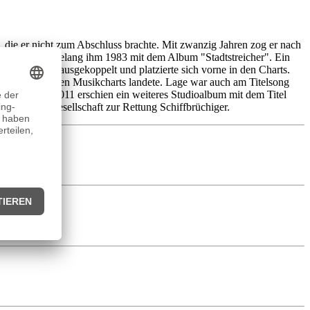
die er nicht zum Abschluss brachte. Mit zwanzig Jahren zog er nach
Der Durchbruch gelang ihm 1983 mit dem Album "Stadtstreicher". Ein
 als Single ausgekoppelt und platzierte sich vorne in den Charts.
her erneut in den Musikcharts landete. Lage war auch am Titelsong
nstler auf. 2011 erschien ein weiteres Studioalbum mit dem Titel
e Deutsche Gesellschaft zur Rettung Schiffbrüchiger.