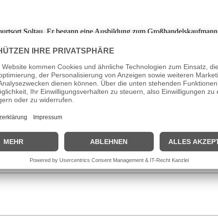
burtsort Soltau. Er begann eine Ausbildung zum Großhandelskaufmann, 
70er Jahren trat er erstmals mit einer Rock-Formation in Erscheinung. 
len“, der den Song „1000 und 1 Nacht“ beinhaltete. Dieser Titel wurde
ptrolle, zu dem Lage den Titelsong „Faust auf Faust“ beisteuerte welc
t wechselnder Musikern. Ab 2010 trat Klaus Lage überwiegend als Solokü
it 2008 in Bremen und ist seit 2014 ehrenamtlicher Botschafter für di