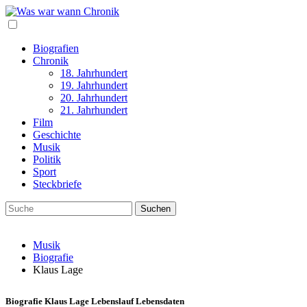
Biografien
Chronik
18. Jahrhundert
19. Jahrhundert
20. Jahrhundert
21. Jahrhundert
Film
Geschichte
Musik
Politik
Sport
Steckbriefe
Musik
Biografie
Klaus Lage
Biografie
Klaus Lage Lebenslauf Lebensdaten