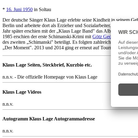
*
16. Juni 1950
in Soltau
Der deutsche Sänger Klaus Lage erlebte seine Kindheit in seinem Ge
Berlin und arbeitete dort als Erzieher und Sozialarbeiter. In den 19
Jahr später erschien mit der „Klaus Lage Band" das Album „Schweißper
1985 erschien der erste Schimanski-Krimi mit
Götz George
in der Hau
des zweiten „Schimanski" beteiligt. Es folgten zahlreiche Touren mi
„Der Moment". 2013 und 2014 ging er erneut auf Tournee. Lage lebt se
Klaus Lage
Seiten, Steckbrief, Kurzbio etc.
n.n.v. - Die offizielle Homepage von Klaus Lage
Klaus Lage
Videos
n.n.v.
Autogramm Klaus Lage Autogrammadresse
n.n.v.