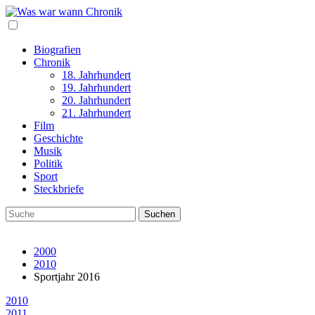
Biografien
Chronik
18. Jahrhundert
19. Jahrhundert
20. Jahrhundert
21. Jahrhundert
Film
Geschichte
Musik
Politik
Sport
Steckbriefe
2000
2010
Sportjahr 2016
2010
2011