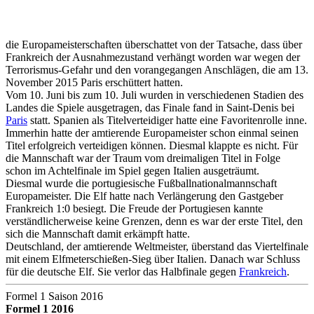
die Europameisterschaften überschattet von der Tatsache, dass über
Frankreich der Ausnahmezustand verhängt worden war wegen der
Terrorismus-Gefahr und den vorangegangen Anschlägen, die am 13.
November 2015 Paris erschüttert hatten.
Vom 10. Juni bis zum 10. Juli wurden in verschiedenen Stadien des
Landes die Spiele ausgetragen, das Finale fand in Saint-Denis bei
Paris
statt. Spanien als Titelverteidiger hatte eine Favoritenrolle inne.
Immerhin hatte der amtierende Europameister schon einmal seinen
Titel erfolgreich verteidigen können. Diesmal klappte es nicht. Für
die Mannschaft war der Traum vom dreimaligen Titel in Folge
schon im Achtelfinale im Spiel gegen Italien ausgeträumt.
Diesmal wurde die portugiesische Fußballnationalmannschaft
Europameister. Die Elf hatte nach Verlängerung den Gastgeber
Frankreich 1:0 besiegt. Die Freude der Portugiesen kannte
verständlicherweise keine Grenzen, denn es war der erste Titel, den
sich die Mannschaft damit erkämpft hatte.
Deutschland, der amtierende Weltmeister, überstand das Viertelfinale
mit einem Elfmeterschießen-Sieg über Italien. Danach war Schluss
für die deutsche Elf. Sie verlor das Halbfinale gegen
Frankreich
.
Formel 1 Saison 2016
Formel 1 2016