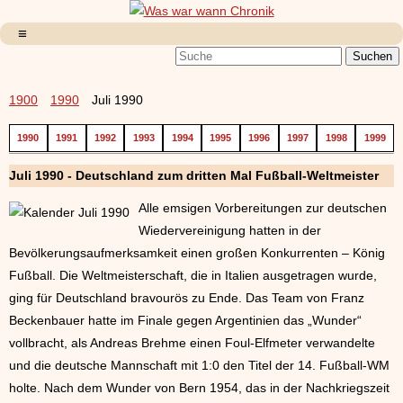
1900
1990
Juli 1990
1990
1991
1992
1993
1994
1995
1996
1997
1998
1999
Juli 1990 - Deutschland zum dritten Mal Fußball-Weltmeister
Alle emsigen Vorbereitungen zur deutschen
Wiedervereinigung hatten in der
Bevölkerungsaufmerksamkeit einen großen Konkurrenten – König
Fußball. Die Weltmeisterschaft, die in Italien ausgetragen wurde,
ging für Deutschland bravourös zu Ende. Das Team von Franz
Beckenbauer hatte im Finale gegen Argentinien das „Wunder“
vollbracht, als Andreas Brehme einen Foul-Elfmeter verwandelte
und die deutsche Mannschaft mit 1:0 den Titel der 14. Fußball-WM
holte. Nach dem Wunder von Bern 1954, das in der Nachkriegszeit