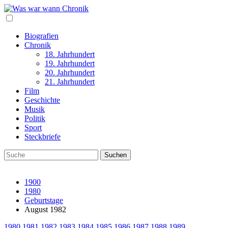
Biografien
Chronik
18. Jahrhundert
19. Jahrhundert
20. Jahrhundert
21. Jahrhundert
Film
Geschichte
Musik
Politik
Sport
Steckbriefe
1900
1980
Geburtstage
August 1982
1980
1981
1982
1983
1984
1985
1986
1987
1988
1989