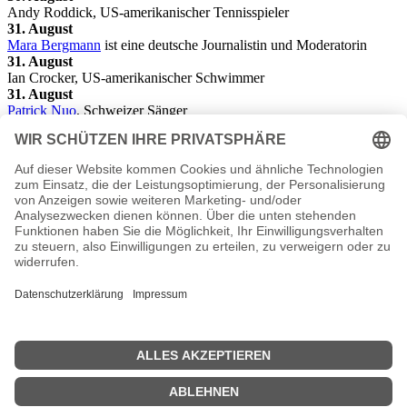
Andy Roddick, US-amerikanischer Tennisspieler
31. August
Mara Bergmann
ist eine deutsche Journalistin und Moderatorin
31. August
Ian Crocker, US-amerikanischer Schwimmer
31. August
Patrick Nuo
, Schweizer Sänger
31. August
Michele Rugolo, italienischer Rennfahrer
Die Geschenkidee
Das ideale Geschenk. Eine Zeitung von 1982. Was war los in
Politik, Sport oder Kultur? Als Geschenk eine original historische
Tageszeitung oder Illustrierte z.B. als Geburtstagszeitung zum
Geburtstag oder Hochzeitszeitung zur goldenen Hochzeit.
Zeitschriften von 1982.
Originalzeitung August 1982
<<
Geburtstage Juli 1982
|
Geburtstage
September 1982
>>