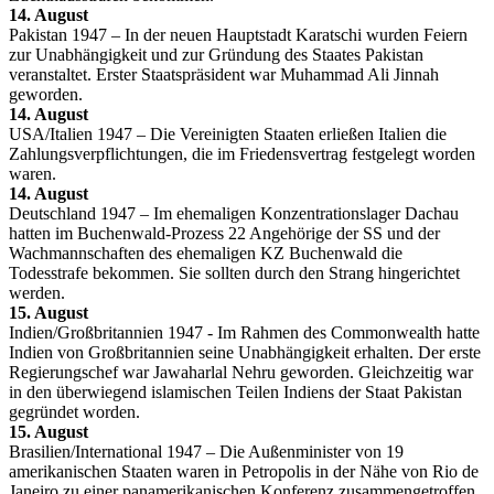
14. August
Pakistan 1947 – In der neuen Hauptstadt Karatschi wurden Feiern
zur Unabhängigkeit und zur Gründung des Staates Pakistan
veranstaltet. Erster Staatspräsident war Muhammad Ali Jinnah
geworden.
14. August
USA/Italien 1947 – Die Vereinigten Staaten erließen Italien die
Zahlungsverpflichtungen, die im Friedensvertrag festgelegt worden
waren.
14. August
Deutschland 1947 – Im ehemaligen Konzentrationslager Dachau
hatten im Buchenwald-Prozess 22 Angehörige der SS und der
Wachmannschaften des ehemaligen KZ Buchenwald die
Todesstrafe bekommen. Sie sollten durch den Strang hingerichtet
werden.
15. August
Indien/Großbritannien 1947 - Im Rahmen des Commonwealth hatte
Indien von Großbritannien seine Unabhängigkeit erhalten. Der erste
Regierungschef war Jawaharlal Nehru geworden. Gleichzeitig war
in den überwiegend islamischen Teilen Indiens der Staat Pakistan
gegründet worden.
15. August
Brasilien/International 1947 – Die Außenminister von 19
amerikanischen Staaten waren in Petropolis in der Nähe von Rio de
Janeiro zu einer panamerikanischen Konferenz zusammengetroffen.