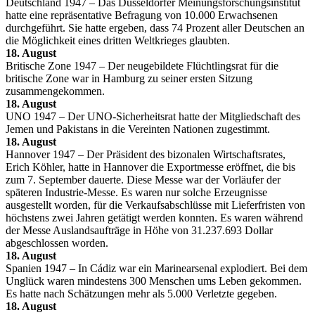
Deutschland 1947 – Das Düsseldorfer Meinungsforschungsinstitut
hatte eine repräsentative Befragung von 10.000 Erwachsenen
durchgeführt. Sie hatte ergeben, dass 74 Prozent aller Deutschen an
die Möglichkeit eines dritten Weltkrieges glaubten.
18. August
Britische Zone 1947 – Der neugebildete Flüchtlingsrat für die
britische Zone war in Hamburg zu seiner ersten Sitzung
zusammengekommen.
18. August
UNO 1947 – Der UNO-Sicherheitsrat hatte der Mitgliedschaft des
Jemen und Pakistans in die Vereinten Nationen zugestimmt.
18. August
Hannover 1947 – Der Präsident des bizonalen Wirtschaftsrates,
Erich Köhler, hatte in Hannover die Exportmesse eröffnet, die bis
zum 7. September dauerte. Diese Messe war der Vorläufer der
späteren Industrie-Messe. Es waren nur solche Erzeugnisse
ausgestellt worden, für die Verkaufsabschlüsse mit Lieferfristen von
höchstens zwei Jahren getätigt werden konnten. Es waren während
der Messe Auslandsaufträge in Höhe von 31.237.693 Dollar
abgeschlossen worden.
18. August
Spanien 1947 – In Cádiz war ein Marinearsenal explodiert. Bei dem
Unglück waren mindestens 300 Menschen ums Leben gekommen.
Es hatte nach Schätzungen mehr als 5.000 Verletzte gegeben.
18. August