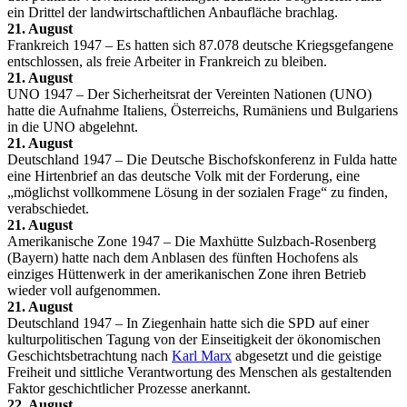
ein Drittel der landwirtschaftlichen Anbaufläche brachlag.
21. August
Frankreich 1947 – Es hatten sich 87.078 deutsche Kriegsgefangene
entschlossen, als freie Arbeiter in Frankreich zu bleiben.
21. August
UNO 1947 – Der Sicherheitsrat der Vereinten Nationen (UNO)
hatte die Aufnahme Italiens, Österreichs, Rumäniens und Bulgariens
in die UNO abgelehnt.
21. August
Deutschland 1947 – Die Deutsche Bischofskonferenz in Fulda hatte
eine Hirtenbrief an das deutsche Volk mit der Forderung, eine
„möglichst vollkommene Lösung in der sozialen Frage“ zu finden,
verabschiedet.
21. August
Amerikanische Zone 1947 – Die Maxhütte Sulzbach-Rosenberg
(Bayern) hatte nach dem Anblasen des fünften Hochofens als
einziges Hüttenwerk in der amerikanischen Zone ihren Betrieb
wieder voll aufgenommen.
21. August
Deutschland 1947 – In Ziegenhain hatte sich die SPD auf einer
kulturpolitischen Tagung von der Einseitigkeit der ökonomischen
Geschichtsbetrachtung nach
Karl Marx
abgesetzt und die geistige
Freiheit und sittliche Verantwortung des Menschen als gestaltenden
Faktor geschichtlicher Prozesse anerkannt.
22. August