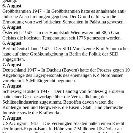
gelangt.
6. August
Großbritannien 1947 – In Großbritannien hatte es anhaltende anti-
jüdische Ausschreitungen gegeben. Der Grund dafür war die
Ermordung von zwei britischen Sergeanten in Palästina gewesen.
6. August
Österreich 1947 – In der Hauptstadt Wien waren mit 38,5 Grad
Celsius die höchsten Temperaturen seit 1775 gemessen worden.
6. August
Berlin/Deutschland 1947 – Der SPD-Vorsitzende Kurt Schumacher
hatte auf einer Großkundgebung in Berlin die Politik der SED
angegriffen.
7. August
Deutschland 1947 – In Dachau (Bayern) hatte der Prozess gegen 19
Angehörige des Lagerpersonals des ehemaligen KZ Nordhausen
vor einem US-Militärgericht begonnen.
7. August
Schleswig-Holstein 1947 – Der Landtag von Schleswig-Holstein
hatte einer Gesetzesvorlage über die Verstaatlichung der
Schlüsselindustrien zugestimmt. Betroffen davon waren die
Kohlengruben und Bergwerke, die Eisen-, Stahl- und chemische
Industrie sowie die Kraftwerke.
7. August
USA/Ungarn 1947 – Die Vereinigten Staaten hatten einen Kredit
der Import-Export-Bank in Höhe von 7 Millionen US-Dollar an