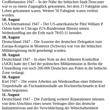
Großbritannien 1947 – In der Nähe der britischen Stadt Doncaster
war es zu einem Zugunglück gekommen, bei dem 15 Fahrgäste ums
Leben gekommen waren. Weitere 50 Fahrgäste waren verletzt
worden.
10. August
USA/International 1947 – Der US-amerikanische Pilot William P.
Odom hatte in Chicago (US-Bundesstaat Illinois) seinen
Weltrekordflug um die Erde nach 78:05:11 beendet.
10. August
Deutschland 1947 – Die Ausreise der deutschen Delegation zum
Europa-Kongress in Montreux (Schweiz) war von der britischen
Militärregierung nicht genehmigt worden.
10. August
Deutschland 1947 – In einer Note an den Alliierten Kontrollrat
(AKR) hatte der Chef der polnischen Militärmission in Berlin die
Umsiedlung von noch 200.000 Deutschen aus Polen in die britische
Zone verlangt.
10. August
Kiel 1947 – Die ersten Arbeiten am Wiederaufbau einer früheren
Torpedohalle als Fischauktionshalle am Hochseefischmarkt in Kiel
hatten begonnen.
11. August
Deutschland 1947 – Die Zuteilung weiterer Reparationen müssten
von dem Abschluss eines neuen Vertrages über das deutsche
Industrieniveau und der Verwirklichung der Wirtschaftseinheit