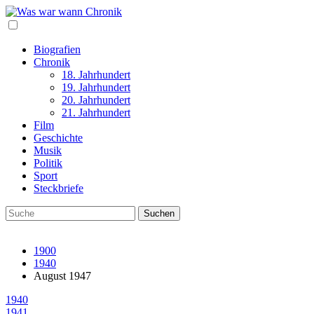
Biografien
Chronik
18. Jahrhundert
19. Jahrhundert
20. Jahrhundert
21. Jahrhundert
Film
Geschichte
Musik
Politik
Sport
Steckbriefe
1900
1940
August 1947
1940
1941