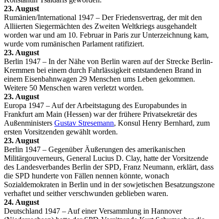
23. August
Rumänien/International 1947 – Der Friedensvertrag, der mit den
Alliierten Siegermächten des Zweiten Weltkriegs ausgehandelt
worden war und am 10. Februar in Paris zur Unterzeichnung kam,
wurde vom rumänischen Parlament ratifiziert.
23. August
Berlin 1947 – In der Nähe von Berlin waren auf der Strecke Berlin-
Kremmen bei einem durch Fahrlässigkeit entstandenen Brand in
einem Eisenbahnwagen 29 Menschen ums Leben gekommen.
Weitere 50 Menschen waren verletzt worden.
23. August
Europa 1947 – Auf der Arbeitstagung des Europabundes in
Frankfurt am Main (Hessen) war der frühere Privatsekretär des
Außenministers
Gustav Stresemann
, Konsul Henry Bernhard, zum
ersten Vorsitzenden gewählt worden.
23. August
Berlin 1947 – Gegenüber Äußerungen des amerikanischen
Militärgouverneurs, General Lucius D. Clay, hatte der Vorsitzende
des Landesverbandes Berlin der SPD, Franz Neumann, erklärt, dass
die SPD hunderte von Fällen nennen könnte, wonach
Sozialdemokraten in Berlin und in der sowjetischen Besatzungszone
verhaftet und seither verschwunden geblieben waren.
24. August
Deutschland 1947 – Auf einer Versammlung in Hannover