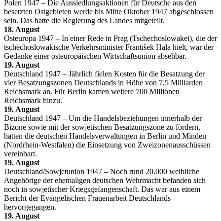
Polen 1947 – Die Aussiedlungsaktionen für Deutsche aus den
besetzten Ostgebieten werde bis Mitte Oktober 1947 abgeschlossen
sein. Das hatte die Regierung des Landes mitgeteilt.
18. August
Osteuropa 1947 – In einer Rede in Prag (Tschechoslowakei), die der
tschechoslowakische Verkehrsminister František Hala hielt, war der
Gedanke einer osteuropäischen Wirtschaftsunion absehbar.
19. August
Deutschland 1947 – Jährlich fielen Kosten für die Besatzung der
vier Besatzungszonen Deutschlands in Höhe von 7,5 Milliarden
Reichsmark an. Für Berlin kamen weitere 700 Millionen
Reichsmark hinzu.
19. August
Deutschland 1947 – Um die Handelsbeziehungen innerhalb der
Bizone sowie mit der sowjetischen Besatzungszone zu fördern,
hatten die deutschen Handelsverwaltungen in Berlin und Minden
(Nordrhein-Westfalen) die Einsetzung von Zweizonenausschüssen
vereinbart.
19. August
Deutschland/Sowjetunion 1947 – Noch rund 20.000 weibliche
Angehörige der ehemaligen deutschen Wehrmacht befanden sich
noch in sowjetischer Kriegsgefangenschaft. Das war aus einem
Bericht der Evangelischen Frauenarbeit Deutschlands
hervorgegangen.
19. August