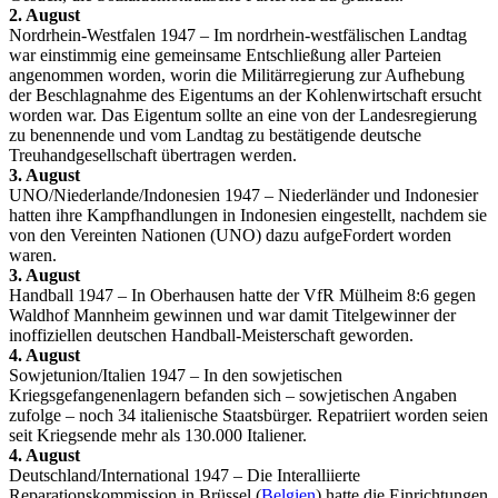
2. August
Nordrhein-Westfalen 1947 – Im nordrhein-westfälischen Landtag
war einstimmig eine gemeinsame Entschließung aller Parteien
angenommen worden, worin die Militärregierung zur Aufhebung
der Beschlagnahme des Eigentums an der Kohlenwirtschaft ersucht
worden war. Das Eigentum sollte an eine von der Landesregierung
zu benennende und vom Landtag zu bestätigende deutsche
Treuhandgesellschaft übertragen werden.
3. August
UNO/Niederlande/Indonesien 1947 – Niederländer und Indonesier
hatten ihre Kampfhandlungen in Indonesien eingestellt, nachdem sie
von den Vereinten Nationen (UNO) dazu aufgeFordert worden
waren.
3. August
Handball 1947 – In Oberhausen hatte der VfR Mülheim 8:6 gegen
Waldhof Mannheim gewinnen und war damit Titelgewinner der
inoffiziellen deutschen Handball-Meisterschaft geworden.
4. August
Sowjetunion/Italien 1947 – In den sowjetischen
Kriegsgefangenenlagern befanden sich – sowjetischen Angaben
zufolge – noch 34 italienische Staatsbürger. Repatriiert worden seien
seit Kriegsende mehr als 130.000 Italiener.
4. August
Deutschland/International 1947 – Die Interalliierte
Reparationskommission in Brüssel (
Belgien
) hatte die Einrichtungen