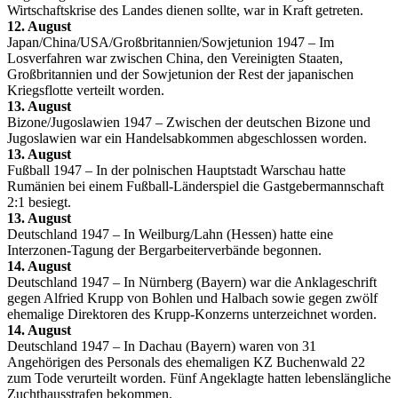
Wirtschaftskrise des Landes dienen sollte, war in Kraft getreten.
12. August
Japan/China/USA/Großbritannien/Sowjetunion 1947 – Im
Losverfahren war zwischen China, den Vereinigten Staaten,
Großbritannien und der Sowjetunion der Rest der japanischen
Kriegsflotte verteilt worden.
13. August
Bizone/Jugoslawien 1947 – Zwischen der deutschen Bizone und
Jugoslawien war ein Handelsabkommen abgeschlossen worden.
13. August
Fußball 1947 – In der polnischen Hauptstadt Warschau hatte
Rumänien bei einem Fußball-Länderspiel die Gastgebermannschaft
2:1 besiegt.
13. August
Deutschland 1947 – In Weilburg/Lahn (Hessen) hatte eine
Interzonen-Tagung der Bergarbeiterverbände begonnen.
14. August
Deutschland 1947 – In Nürnberg (Bayern) war die Anklageschrift
gegen Alfried Krupp von Bohlen und Halbach sowie gegen zwölf
ehemalige Direktoren des Krupp-Konzerns unterzeichnet worden.
14. August
Deutschland 1947 – In Dachau (Bayern) waren von 31
Angehörigen des Personals des ehemaligen KZ Buchenwald 22
zum Tode verurteilt worden. Fünf Angeklagte hatten lebenslängliche
Zuchthausstrafen bekommen.