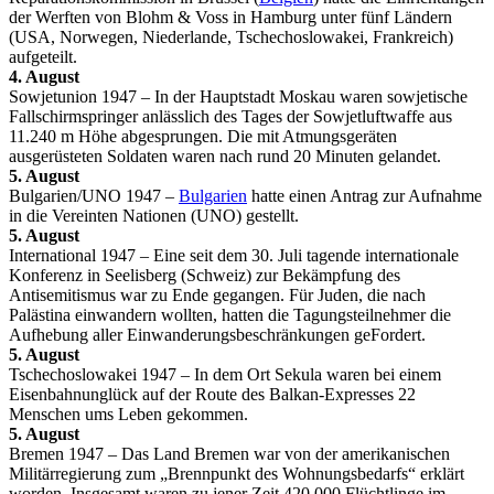
der Werften von Blohm & Voss in Hamburg unter fünf Ländern
(USA, Norwegen, Niederlande, Tschechoslowakei, Frankreich)
aufgeteilt.
4. August
Sowjetunion 1947 – In der Hauptstadt Moskau waren sowjetische
Fallschirmspringer anlässlich des Tages der Sowjetluftwaffe aus
11.240 m Höhe abgesprungen. Die mit Atmungsgeräten
ausgerüsteten Soldaten waren nach rund 20 Minuten gelandet.
5. August
Bulgarien/UNO 1947 –
Bulgarien
hatte einen Antrag zur Aufnahme
in die Vereinten Nationen (UNO) gestellt.
5. August
International 1947 – Eine seit dem 30. Juli tagende internationale
Konferenz in Seelisberg (Schweiz) zur Bekämpfung des
Antisemitismus war zu Ende gegangen. Für Juden, die nach
Palästina einwandern wollten, hatten die Tagungsteilnehmer die
Aufhebung aller Einwanderungsbeschränkungen geFordert.
5. August
Tschechoslowakei 1947 – In dem Ort Sekula waren bei einem
Eisenbahnunglück auf der Route des Balkan-Expresses 22
Menschen ums Leben gekommen.
5. August
Bremen 1947 – Das Land Bremen war von der amerikanischen
Militärregierung zum „Brennpunkt des Wohnungsbedarfs“ erklärt
worden. Insgesamt waren zu jener Zeit 420.000 Flüchtlinge im