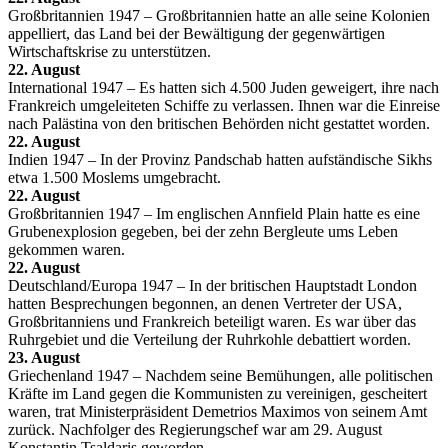
Großbritannien 1947 – Großbritannien hatte an alle seine Kolonien
appelliert, das Land bei der Bewältigung der gegenwärtigen
Wirtschaftskrise zu unterstützen.
22. August
International 1947 – Es hatten sich 4.500 Juden geweigert, ihre nach
Frankreich umgeleiteten Schiffe zu verlassen. Ihnen war die Einreise
nach Palästina von den britischen Behörden nicht gestattet worden.
22. August
Indien 1947 – In der Provinz Pandschab hatten aufständische Sikhs
etwa 1.500 Moslems umgebracht.
22. August
Großbritannien 1947 – Im englischen Annfield Plain hatte es eine
Grubenexplosion gegeben, bei der zehn Bergleute ums Leben
gekommen waren.
22. August
Deutschland/Europa 1947 – In der britischen Hauptstadt London
hatten Besprechungen begonnen, an denen Vertreter der USA,
Großbritanniens und Frankreich beteiligt waren. Es war über das
Ruhrgebiet und die Verteilung der Ruhrkohle debattiert worden.
23. August
Griechenland 1947 – Nachdem seine Bemühungen, alle politischen
Kräfte im Land gegen die Kommunisten zu vereinigen, gescheitert
waren, trat Ministerpräsident Demetrios Maximos von seinem Amt
zurück. Nachfolger des Regierungschef war am 29. August
Konstantin Tsaldaris geworden.