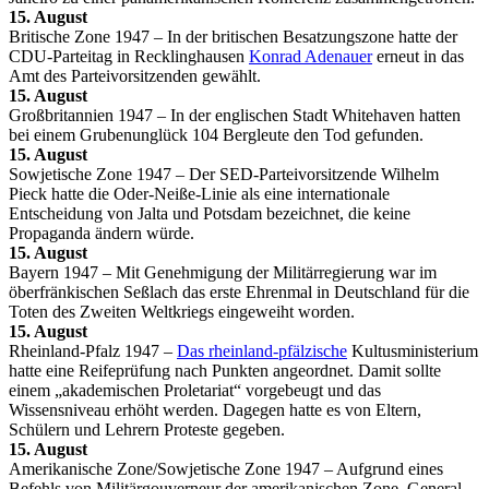
15. August
Britische Zone 1947 – In der britischen Besatzungszone hatte der
CDU-Parteitag in Recklinghausen
Konrad Adenauer
erneut in das
Amt des Parteivorsitzenden gewählt.
15. August
Großbritannien 1947 – In der englischen Stadt Whitehaven hatten
bei einem Grubenunglück 104 Bergleute den Tod gefunden.
15. August
Sowjetische Zone 1947 – Der SED-Parteivorsitzende Wilhelm
Pieck hatte die Oder-Neiße-Linie als eine internationale
Entscheidung von Jalta und Potsdam bezeichnet, die keine
Propaganda ändern würde.
15. August
Bayern 1947 – Mit Genehmigung der Militärregierung war im
öberfränkischen Seßlach das erste Ehrenmal in Deutschland für die
Toten des Zweiten Weltkriegs eingeweiht worden.
15. August
Rheinland-Pfalz 1947 –
Das rheinland-pfälzische
Kultusministerium
hatte eine Reifeprüfung nach Punkten angeordnet. Damit sollte
einem „akademischen Proletariat“ vorgebeugt und das
Wissensniveau erhöht werden. Dagegen hatte es von Eltern,
Schülern und Lehrern Proteste gegeben.
15. August
Amerikanische Zone/Sowjetische Zone 1947 – Aufgrund eines
Befehls von Militärgouverneur der amerikanischen Zone, General