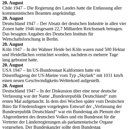
20. August
Chile 1947 – Die Regierung des Landes hatte die Entlassung aller
kommunistischen Beamten angekündigt.
20. August
Deutschland 1947 – Der Absatz der deutschen Industrie in allen vier
Zonen hatte 1946 insgesamt 22,7 Milliarden Reichsmark betragen.
Das besagten Angaben des Deutschen Instituts für
Wirtschaftsforschung in Berlin.
20. August
Köln 1947 – In der Wahner Heide bei Köln waren rund 500 Hektar
und Heideflächen vernichtet worden, nachdem es mehrere Tage
lang gebrannt hatte.
20. August
USA 1947 – Im US-Bundesstaat Kalifornien hatte ein
Düsenflugzeug der US-Marine vom Typ „Skylark“ mit 1031 km/h
einen neuen Geschwindigkeits-Weltrekord aufgestellt.
20. August
Deutschland 1947 – In der Diskussion über eine neue deutsche
Verfassung war der Name „Bundesrepublik Deutschland“ zum
ersten Mal aufgetaucht. In dem drei Wochen später vom Deutschen
Büro für Friedensfragen vorgelegten Entwurf der „Verfassung der
Bundesrepublik Deutschland“ war ein Bundestag als Plenum der
Abgeordneten des deutschen Volkes und ein Bundesrat für die
Vertreter der Länderregierungen als parlamentarische Organe
vorgesehen. Der Bundeskanzler sollte dem Bundestag