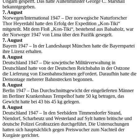
Ungarn gesperrt. Das hatte Außenminister George C. Marshall
bekanntgegeben.
7. August
Norwegen/International 1947 – Der norwegische Naturforscher
Thor Heyerdahl hatte den Erfolg der Expedition „Kon-Tiki“
mitgeteilt. Mit dem Floß „Kon-Tiki“, bestehend aus Balsaholz, war
der Norweger 1947 von Lima über den Pazifik gesegelt.
7. August
Bayern 1947 – In der Landeshaupt München hatte die Bayernpartei
ihre Lizenz erhalten.
8. August
Deutschland 1947 – Die sowjetische Militärverwaltung in
Deutschland hatte von der Deutschen Reichsbahn in der Ostzone
die Lieferung von Eisenbahnschienen geFordert. Daraufhin hatte die
Demontage mehrerer Bahnstrecken begonnen.
8. August
Berlin 1947 – Das Durchschnittsgewicht der eingelieferten Männer
im Berliner Krankenhaus Tempelhof hatte 50 kg betragen, das
Gewicht hatte bei 43 bis 45 kg gelegen.
8. August
Deutschland 1947 – In den Seebädern Timmendorfer Strand,
Niendorf, Scharbeutz und Westerland auf Sylt hatten britische und
deutsche Polizei Großrazzien durchgeführt. Die Untersuchungen
hatten sich hauptsächlich gegen Preiswucher zum Nachteil der
Kurgäste gerichtet.