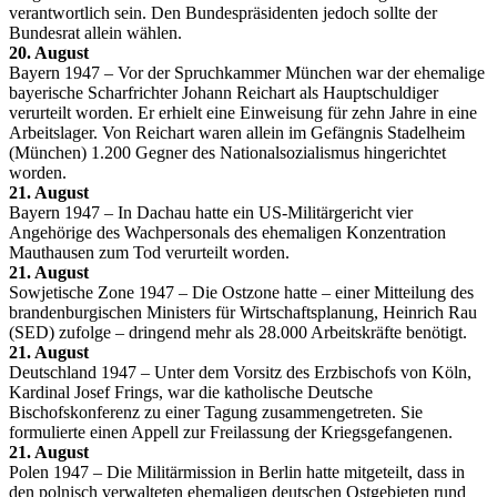
verantwortlich sein. Den Bundespräsidenten jedoch sollte der
Bundesrat allein wählen.
20. August
Bayern 1947 – Vor der Spruchkammer München war der ehemalige
bayerische Scharfrichter Johann Reichart als Hauptschuldiger
verurteilt worden. Er erhielt eine Einweisung für zehn Jahre in eine
Arbeitslager. Von Reichart waren allein im Gefängnis Stadelheim
(München) 1.200 Gegner des Nationalsozialismus hingerichtet
worden.
21. August
Bayern 1947 – In Dachau hatte ein US-Militärgericht vier
Angehörige des Wachpersonals des ehemaligen Konzentration
Mauthausen zum Tod verurteilt worden.
21. August
Sowjetische Zone 1947 – Die Ostzone hatte – einer Mitteilung des
brandenburgischen Ministers für Wirtschaftsplanung, Heinrich Rau
(SED) zufolge – dringend mehr als 28.000 Arbeitskräfte benötigt.
21. August
Deutschland 1947 – Unter dem Vorsitz des Erzbischofs von Köln,
Kardinal Josef Frings, war die katholische Deutsche
Bischofskonferenz zu einer Tagung zusammengetreten. Sie
formulierte einen Appell zur Freilassung der Kriegsgefangenen.
21. August
Polen 1947 – Die Militärmission in Berlin hatte mitgeteilt, dass in
den polnisch verwalteten ehemaligen deutschen Ostgebieten rund