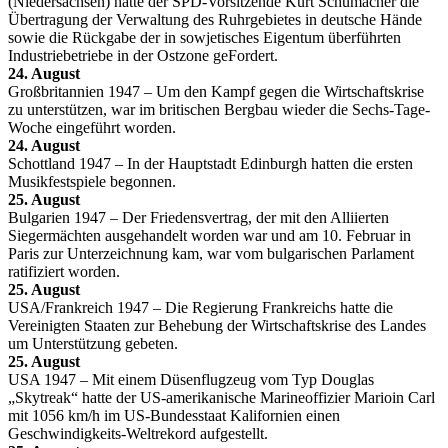
(Niedersachsen) hatte der SPD-Vorsitzende Kurt Schumacher die
Übertragung der Verwaltung des Ruhrgebietes in deutsche Hände
sowie die Rückgabe der in sowjetisches Eigentum überführten
Industriebetriebe in der Ostzone geFordert.
24. August
Großbritannien 1947 – Um den Kampf gegen die Wirtschaftskrise
zu unterstützen, war im britischen Bergbau wieder die Sechs-Tage-
Woche eingeführt worden.
24. August
Schottland 1947 – In der Hauptstadt Edinburgh hatten die ersten
Musikfestspiele begonnen.
25. August
Bulgarien 1947 – Der Friedensvertrag, der mit den Alliierten
Siegermächten ausgehandelt worden war und am 10. Februar in
Paris zur Unterzeichnung kam, war vom bulgarischen Parlament
ratifiziert worden.
25. August
USA/Frankreich 1947 – Die Regierung Frankreichs hatte die
Vereinigten Staaten zur Behebung der Wirtschaftskrise des Landes
um Unterstützung gebeten.
25. August
USA 1947 – Mit einem Düsenflugzeug vom Typ Douglas
„Skytreak“ hatte der US-amerikanische Marineoffizier Marioin Carl
mit 1056 km/h im US-Bundesstaat Kalifornien einen
Geschwindigkeits-Weltrekord aufgestellt.