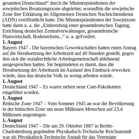
gesamten Deutschland“ durch die Ministerpräsidenten der
sowjetischen Besatzungszone abgelehnt, woraufhin die sowjetische
Zone ihre Erklärung im Allgemeinen Deutschen Nachrichtendienst
(ADN) veröffentlicht hatte. Die Ministerpräsidenten der Sowjetzone
hatte darin u. a. die „Einberufung einer gesamtdeutschen Tagung,
Errichtung deutscher Zentralverwaltungen, gesamtdeutsche
Planwirtschaft, Bodenreform...“ u. a. geFordert.
1. August
Bayern 1947 - Die bayerischen Gewerkschaften hatten einen Antrag
auf die Herabsetzung der Arbeitszeit auf 40 Stunden gestellt, gegen
den sich die sozialrechtliche Arbeitsgemeinschaft ablehnend
ausgesprochen hatten. Sie begründeten es damit, dass die
Herabsetzung der Arbeitszeit im Ausland den Eindruck erwecken
würde, dass das deutsche Volk zu wenig arbeiten würde.
1. August
Deutschland 1947 – Es waren sieben neue Care-Paketkarten
eingeführt worden.
1. August
Britische Zone 1947 – Vom Sommer 1945 an war die Bevölkerung
in der britischen Zone um neun Millionen Menschen auf 23,4
Millionen angestiegen.
1. August
Deutschland 1947 – Die am 29. Oktober 1887 in Berlin-
Charlottenburg gegründete Physikalisch-Technische Reichsanstalt
war als Physikalisch-Technische Anstalt für das Vereinigte