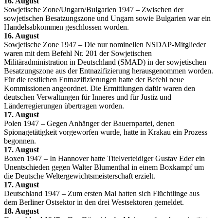
16. August
Sowjetische Zone/Ungarn/Bulgarien 1947 – Zwischen der
sowjetischen Besatzungszone und Ungarn sowie Bulgarien war ein
Handelsabkommen geschlossen worden.
16. August
Sowjetische Zone 1947 – Die nur nominellen NSDAP-Mitglieder
waren mit dem Befehl Nr. 201 der Sowjetischen
Militäradministration in Deutschland (SMAD) in der sowjetischen
Besatzungszone aus der Entnazifizierung herausgenommen worden.
Für die restlichen Entnazifizierungen hatte der Befehl neue
Kommissionen angeordnet. Die Ermittlungen dafür waren den
deutschen Verwaltungen für Inneres und für Justiz und
Länderregierungen übertragen worden.
17. August
Polen 1947 – Gegen Anhänger der Bauernpartei, denen
Spionagetätigkeit vorgeworfen wurde, hatte in Krakau ein Prozess
begonnen.
17. August
Boxen 1947 – In Hannover hatte Titelverteidiger Gustav Eder ein
Unentschieden gegen Walter Blumenthal in einem Boxkampf um
die Deutsche Weltergewichtsmeisterschaft erzielt.
17. August
Deutschland 1947 – Zum ersten Mal hatten sich Flüchtlinge aus
dem Berliner Ostsektor in den drei Westsektoren gemeldet.
18. August