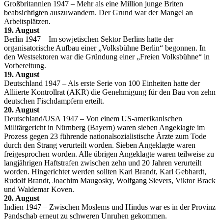
Großbritannien 1947 – Mehr als eine Million junge Briten
beabsichtigten auszuwandern. Der Grund war der Mangel an
Arbeitsplätzen.
19. August
Berlin 1947 – Im sowjetischen Sektor Berlins hatte der
organisatorische Aufbau einer „Volksbühne Berlin“ begonnen. In
den Westsektoren war die Gründung einer „Freien Volksbühne“ in
Vorbereitung.
19. August
Deutschland 1947 – Als erste Serie von 100 Einheiten hatte der
Alliierte Kontrollrat (AKR) die Genehmigung für den Bau von zehn
deutschen Fischdampfern erteilt.
20. August
Deutschland/USA 1947 – Von einem US-amerikanischen
Militärgericht in Nürnberg (Bayern) waren sieben Angeklagte im
Prozess gegen 23 führende nationalsozialistische Ärzte zum Tode
durch den Strang verurteilt worden. Sieben Angeklagte waren
freigesprochen worden. Alle übrigen Angeklagte waren teilweise zu
langjährigen Haftstrafen zwischen zehn und 20 Jahren verurteilt
worden. Hingerichtet werden sollten Karl Brandt, Karl Gebhardt,
Rudolf Brandt, Joachim Maugosky, Wolfgang Sievers, Viktor Brack
und Waldemar Koven.
20. August
Indien 1947 – Zwischen Moslems und Hindus war es in der Provinz
Pandschab erneut zu schweren Unruhen gekommen.