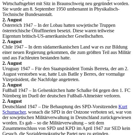
Wirtschaftsgebiet mit Sitz in Braunschweig neu gegründet worden.
Sie wurde am 8. September 1950 umbenannt in Physikalisch-
Technische Bundesanstalt.
2. August
Österreich 1947 – In der Lobau hatten sowjetische Truppen
österreichische Ölraffinerien besetzt. Diese waren teilweise
Eigentum britisch-US-amerikanischer Gesellschaften.
2. August
Chile 1947 – In dem südamerikanischen Land war es zur Bildung
einer neuen Regierung gekommen, die zum größten Teil aus Militär
und aus Fachleuten bestanden hatte.
2. August
Uruguay 1947 – Für den Staatspräsident Tomás Berreta, der am 2.
August verstorben war, hatte Luis Batlle y Berres, der vormalige
Vizepräsident, die Nachfolge angetreten.
2. August
Fußball 1947 – In Gelsenkirchen hatte Schalke 04 gegen den 1. FC
Nürnberg im Duell der deutschen Fußball-Altmeister verloren.
2. August
Deutschland 1947 – Die Behauptung des SPD-Vorsitzenden
Kurt
Schumacher
, wonach die SPD in der Ostzone verboten sei, war von
der sowjetischen Militärverwaltung in Deutschland zurückgewiesen
worden. Es gab – so die Militärverwaltung – seit dem
Zusammenschluss von SPD und KPD im April 1947 zur SED kein
Gesuch, die Sozialdemokratische Partei neu zu gründen.