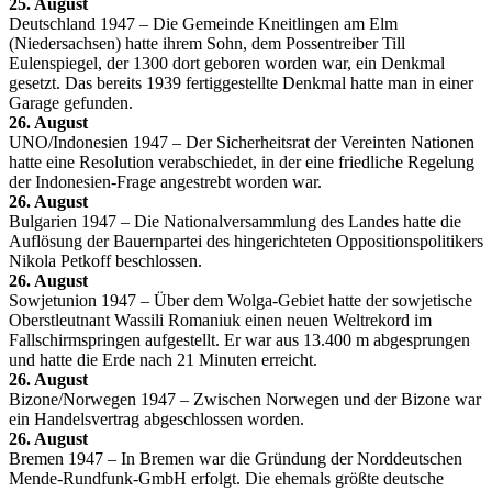
25. August
Deutschland 1947 – Die Gemeinde Kneitlingen am Elm
(Niedersachsen) hatte ihrem Sohn, dem Possentreiber Till
Eulenspiegel, der 1300 dort geboren worden war, ein Denkmal
gesetzt. Das bereits 1939 fertiggestellte Denkmal hatte man in einer
Garage gefunden.
26. August
UNO/Indonesien 1947 – Der Sicherheitsrat der Vereinten Nationen
hatte eine Resolution verabschiedet, in der eine friedliche Regelung
der Indonesien-Frage angestrebt worden war.
26. August
Bulgarien 1947 – Die Nationalversammlung des Landes hatte die
Auflösung der Bauernpartei des hingerichteten Oppositionspolitikers
Nikola Petkoff beschlossen.
26. August
Sowjetunion 1947 – Über dem Wolga-Gebiet hatte der sowjetische
Oberstleutnant Wassili Romaniuk einen neuen Weltrekord im
Fallschirmspringen aufgestellt. Er war aus 13.400 m abgesprungen
und hatte die Erde nach 21 Minuten erreicht.
26. August
Bizone/Norwegen 1947 – Zwischen Norwegen und der Bizone war
ein Handelsvertrag abgeschlossen worden.
26. August
Bremen 1947 – In Bremen war die Gründung der Norddeutschen
Mende-Rundfunk-GmbH erfolgt. Die ehemals größte deutsche