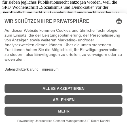
für sieben jegliches Publikationsrecht entzogen worden, weil die
SPD-Wochenschrift „Sozialismus und Demokratie“ vor der
Veröffentlichung nicht zur Genehmigung eingereicht worden war.
28. August
Sowjetische Zone 1947 – In Thüringen waren 285.000
Rosskastanien für die menschliche Ernährung aufbereitet worden,
die letztendlich 80.000 kg Grieß ergeben hatten.
28. August
Bayern 1947 – In Bayern war ein Notstromprogramm wirksam
geworden. Es beinhaltete eine Verringerung der Stromversorgung
um 60 Prozent wegen des großen Wassermangels.
29. August
Bizone 1947 – Der Industrieplan des Alliierten Kontrollrats (AKR)
in der Bizone war überprüft worden. Danach sollte es zu einer
Erhöhung des Wirtschaftspotentials kommen, die Ernährungslage
sollte verbessert werden. Es sollte zudem zu einer Einschränkung
der Demontagen kommen.
29. August
Sowjetunion/Europa 1947 – Die am 10. Februar paraphierten
Friedensverträge mit den während des Zweiten Weltkriegs mit
Deutschland verbündeten Staaten waren vom Präsidium des
Obersten Sowjets ratifiziert worden.
29. August
UNESCO 1947 – Neues Mitglied der UNESCO war Kuba
geworden.