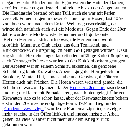
elegant wie die Kleider und die Figur waren die Hüte der Damen,
der Cloche war eng anliegend und reichte bis zu den Augenbrauen.
Die Handtasche bestand oft aus Tüll, auch sie war mit Perlen
veredelt. Frauen trugen in dieser Zeit auch gern Hosen, fast 40 %
von ihnen waren nach dem Ersten Weltkrieg erwerbstätig, das
wirkte sich natürlich auch auf die Mode aus. Gegen Ende der 20er
Jahre wurde die Mode wieder femininer und figurbetonter.
Bei den Herren tat sich auch etwas, die Herrenmode wurde
sportlich, Mann trug Clubjacken aus dem Tennisclub und
Knickerbocker, die ursprünglich beim Golf getragen wurden. Dazu
zog sich der Herr ein langes Jackett oder auffällige Kniestrümpfe an,
auch Norweger Pullover wurden zu den Knickerbockern getragen.
Der Arbeiter war an seinem Schal zu erkennen, die gehobene
Schicht trug bunte Krawatten. Abends ging der Herr jedoch im
Smoking, Mantel, Hut, Handschuhe und Gehstock, die älteren
Herren auch mit Fräcken. Die Hosen waren weit und gerade, die
Schuhe schwarz und glänzend. Der
Herr der 20er Jahre
rasierte sich
und trug die Haare mit Pomade streng nach hinten gelegt. Übrigens
Krawatten
gab es ja schon lange, aber der Krawattenknoten bekam
erst in den 20ern seine endgültige Form. 1924 mit Beginn der
„
Goldenen Zwanziger
“ wurde die Frau emanzipierter, sie zeigte
mehr, rauchte in der Öffentlichkeit und musste meist zur Arbeit
gehen, da viele Männer nicht mehr aus dem Krieg zurück
gekommen waren.