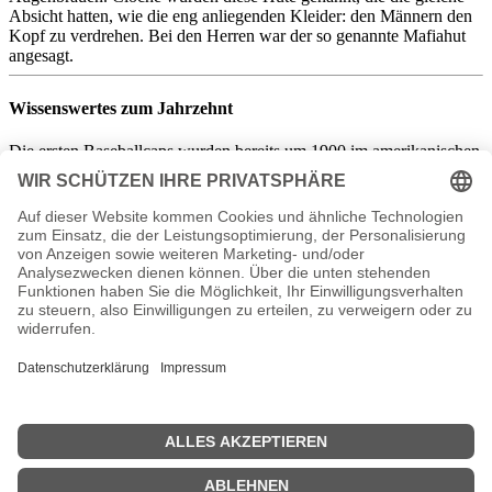
Absicht hatten, wie die eng anliegenden Kleider: den Männern den
Kopf zu verdrehen. Bei den Herren war der so genannte Mafiahut
angesagt.
Wissenswertes zum Jahrzehnt
Die ersten Baseballcaps wurden bereits um 1900 im amerikanischen
Sport verwendet. So konnten die Spieler ihre Augen vor der grellen
Sonneschützen. Heute sind sie ein beliebtes modisches Accessoire.
20er Mode für Ihre
Mottoparty 20er Jahre
Kleidung
20er Jahre Kleid Cocktailkleider - Jedes Cocktailkleid in weiteren
Farben erhältlich
Mode zeichnen und entwerfen
Die Basis für angehende Modemacher und Hobby-Modeschöpfer.
Das Buch zeigt Grundlagen und Grundtypen von
Modezeichnungen und Entwurfstechniken. Zahlreiche