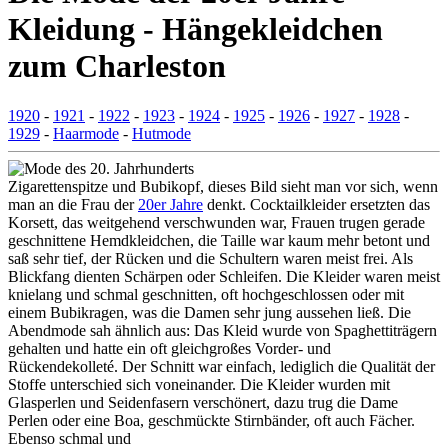
Kleidung - Hängekleidchen
zum Charleston
1920
-
1921
-
1922
-
1923
-
1924
-
1925
-
1926
-
1927
-
1928
-
1929
-
Haarmode
-
Hutmode
Zigarettenspitze und Bubikopf, dieses Bild sieht man vor sich, wenn
man an die Frau der
20er Jahre
denkt. Cocktailkleider ersetzten das
Korsett, das weitgehend verschwunden war, Frauen trugen gerade
geschnittene Hemdkleidchen, die Taille war kaum mehr betont und
saß sehr tief, der Rücken und die Schultern waren meist frei. Als
Blickfang dienten Schärpen oder Schleifen. Die Kleider waren meist
knielang und schmal geschnitten, oft hochgeschlossen oder mit
einem Bubikragen, was die Damen sehr jung aussehen ließ. Die
Abendmode sah ähnlich aus: Das Kleid wurde von Spaghettiträgern
gehalten und hatte ein oft gleichgroßes Vorder- und
Rückendekolleté. Der Schnitt war einfach, lediglich die Qualität der
Stoffe unterschied sich voneinander. Die Kleider wurden mit
Glasperlen und Seidenfasern verschönert, dazu trug die Dame
Perlen oder eine Boa, geschmückte Stirnbänder, oft auch Fächer.
Ebenso schmal und