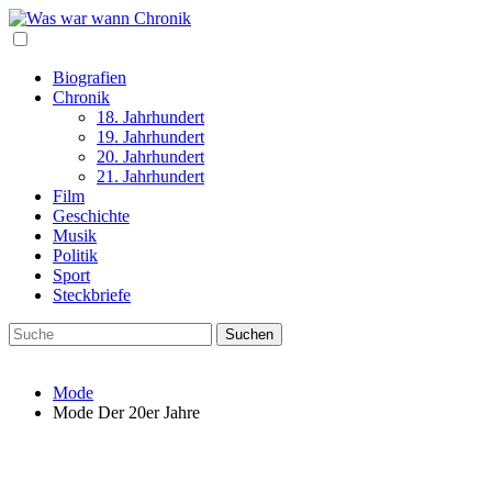
Biografien
Chronik
18. Jahrhundert
19. Jahrhundert
20. Jahrhundert
21. Jahrhundert
Film
Geschichte
Musik
Politik
Sport
Steckbriefe
Mode
Mode Der 20er Jahre