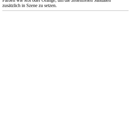
Farben wie Rot oder Orange, um die zehenfreien Sandalen
zusätzlich in Szene zu setzen.