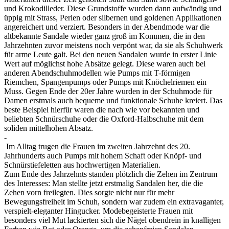
und Krokodilleder. Diese Grundstoffe wurden dann aufwändig und
üppig mit Strass, Perlen oder silbernen und goldenen Applikationen
angereichert und verziert. Besonders in der Abendmode war die
altbekannte Sandale wieder ganz groß im Kommen, die in den
Jahrzehnten zuvor meistens noch verpönt war, da sie als Schuhwerk
für arme Leute galt. Bei den neuen Sandalen wurde in erster Linie
Wert auf möglichst hohe Absätze gelegt. Diese waren auch bei
anderen Abendschuhmodellen wie Pumps mit T-förmigen
Riemchen, Spangenpumps oder Pumps mit Knöchelriemen ein
Muss. Gegen Ende der 20er Jahre wurden in der Schuhmode für
Damen erstmals auch bequeme und funktionale Schuhe kreiert. Das
beste Beispiel hierfür waren die nach wie vor bekannten und
beliebten Schnürschuhe oder die Oxford-Halbschuhe mit dem
soliden mittelhohen Absatz.
-
Im Alltag trugen die Frauen im zweiten Jahrzehnt des 20.
Jahrhunderts auch Pumps mit hohem Schaft oder Knöpf- und
Schnürstiefeletten aus hochwertigen Materialien.
Zum Ende des Jahrzehnts standen plötzlich die Zehen im Zentrum
des Interesses: Man stellte jetzt erstmalig Sandalen her, die die
Zehen vorn freilegten. Dies sorgte nicht nur für mehr
Bewegungsfreiheit im Schuh, sondern war zudem ein extravaganter,
verspielt-eleganter Hingucker. Modebegeisterte Frauen mit
besonders viel Mut lackierten sich die Nägel obendrein in knalligen