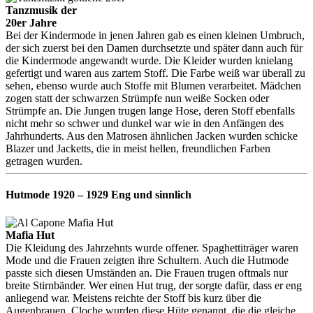
Tanzmusik der
20er Jahre
Bei der Kindermode in jenen Jahren gab es einen kleinen Umbruch,
der sich zuerst bei den Damen durchsetzte und später dann auch für
die Kindermode angewandt wurde. Die Kleider wurden knielang
gefertigt und waren aus zartem Stoff. Die Farbe weiß war überall zu
sehen, ebenso wurde auch Stoffe mit Blumen verarbeitet. Mädchen
zogen statt der schwarzen Strümpfe nun weiße Socken oder
Strümpfe an. Die Jungen trugen lange Hose, deren Stoff ebenfalls
nicht mehr so schwer und dunkel war wie in den Anfängen des
Jahrhunderts. Aus den Matrosen ähnlichen Jacken wurden schicke
Blazer und Jacketts, die in meist hellen, freundlichen Farben
getragen wurden.
Hutmode
1920 – 1929 Eng und sinnlich
Mafia Hut
Die Kleidung des Jahrzehnts wurde offener. Spaghettiträger waren
Mode und die Frauen zeigten ihre Schultern. Auch die Hutmode
passte sich diesen Umständen an. Die Frauen trugen oftmals nur
breite Stirnbänder. Wer einen Hut trug, der sorgte dafür, dass er eng
anliegend war. Meistens reichte der Stoff bis kurz über die
Augenbrauen. Cloche wurden diese Hüte genannt, die die gleiche