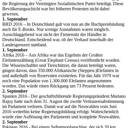
die Regierung der Vereinigten Sozialistischen Partei beteiligt. Diese
Bevölkerungsschicht war bei früheren Protesten nicht dabei
gewesen.
1. September
BRD 2016 – In Deutschland galt von nun an die Buchpreisbindung
auch für E-Books. Nur wenige Ausnahmen waren möglich.
Ausschlaggebend war nicht der Firmensitz der Händler in
Deutschland. Entscheidend war, ob der Verkauf innerhalb der
Landesgrenzen stattfand.
1. September
Afrika 2016 – Aus Afrika war das Ergebnis der Großen
Elefantenzählung (Great Elephant Census) veröffentlicht worden.
Die Wissenschaftler und Tierschützer, die daran beteiligt waren,
gingen davon, dass 350.000 Afrikanische (Steppen-)Elefanten in
und außerhalb von Reservaten existierten. Für das Jahr 1979 war
noch eine Population von 1.300.000 Elefanten angenommen
worden. Das würde einen Rückgang um 73 Prozent bedeuten.
2. September
Spanien 2016 - Der geschäftsführende Regierungspräsident Mariano
Rajoy hatte nach dem 31. August die zweite Vertrauensabstimmung
im Parlament verloren. Damit war auf die Neuwahlen vom Juni
2016 weiterhin keine Regierungsbildung erfolgt. Wahrscheinlich
wurde eine Auflösung des Parlaments und komplette Neuwahlen.
2. September
Pakistan 2016 - Bei einem Selbstmordanschlag, der sich 20 km