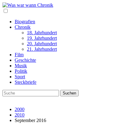
Biografien
Chronik
18. Jahrhundert
19. Jahrhundert
20. Jahrhundert
21. Jahrhundert
Film
Geschichte
Musik
Politik
Sport
Steckbriefe
2000
2010
September 2016