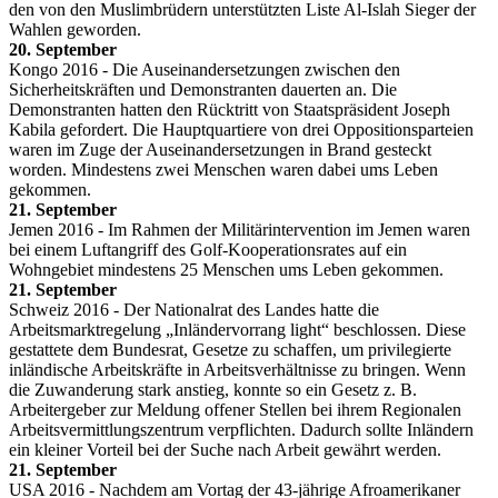
den von den Muslimbrüdern unterstützten Liste Al-Islah Sieger der
Wahlen geworden.
20. September
Kongo 2016 - Die Auseinandersetzungen zwischen den
Sicherheitskräften und Demonstranten dauerten an. Die
Demonstranten hatten den Rücktritt von Staatspräsident Joseph
Kabila gefordert. Die Hauptquartiere von drei Oppositionsparteien
waren im Zuge der Auseinandersetzungen in Brand gesteckt
worden. Mindestens zwei Menschen waren dabei ums Leben
gekommen.
21. September
Jemen 2016 - Im Rahmen der Militärintervention im Jemen waren
bei einem Luftangriff des Golf-Kooperationsrates auf ein
Wohngebiet mindestens 25 Menschen ums Leben gekommen.
21. September
Schweiz 2016 - Der Nationalrat des Landes hatte die
Arbeitsmarktregelung „Inländervorrang light“ beschlossen. Diese
gestattete dem Bundesrat, Gesetze zu schaffen, um privilegierte
inländische Arbeitskräfte in Arbeitsverhältnisse zu bringen. Wenn
die Zuwanderung stark anstieg, konnte so ein Gesetz z. B.
Arbeitergeber zur Meldung offener Stellen bei ihrem Regionalen
Arbeitsvermittlungszentrum verpflichten. Dadurch sollte Inländern
ein kleiner Vorteil bei der Suche nach Arbeit gewährt werden.
21. September
USA 2016 - Nachdem am Vortag der 43-jährige Afroamerikaner