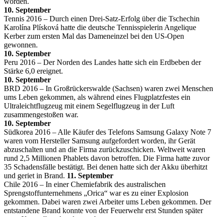
worden.
10. September
Tennis 2016 – Durch einen Drei-Satz-Erfolg über die Tschechin
Karolína Plísková hatte die deutsche Tennisspielerin Angelique
Kerber zum ersten Mal das Dameneinzel bei den US-Open
gewonnen.
10. September
Peru 2016 – Der Norden des Landes hatte sich ein Erdbeben der
Stärke 6,0 ereignet.
10. September
BRD 2016 – In Großrückerswalde (Sachsen) waren zwei Menschen
ums Leben gekommen, als während eines Flugplatzfestes ein
Ultraleichtflugzeug mit einem Segelflugzeug in der Luft
zusammengestoßen war.
10. September
Südkorea 2016 – Alle Käufer des Telefons Samsung Galaxy Note 7
waren vom Hersteller Samsung aufgefordert worden, ihr Gerät
abzuschalten und an die Firma zurückzuschicken. Weltweit waren
rund 2,5 Millionen Phablets davon betroffen. Die Firma hatte zuvor
35 Schadensfälle bestätigt. Bei denen hatte sich der Akku überhitzt
und geriet in Brand.
11. September
Chile 2016 – In einer Chemiefabrik des australischen
Sprengstoffunternehmens „Orica“ war es zu einer Explosion
gekommen. Dabei waren zwei Arbeiter ums Leben gekommen. Der
entstandene Brand konnte von der Feuerwehr erst Stunden später