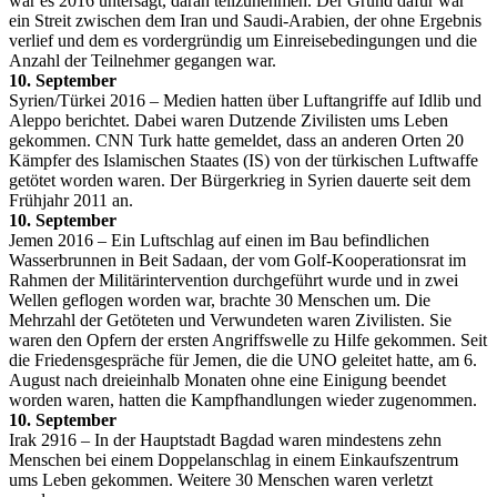
war es 2016 untersagt, daran teilzunehmen. Der Grund dafür war
ein Streit zwischen dem Iran und Saudi-Arabien, der ohne Ergebnis
verlief und dem es vordergründig um Einreisebedingungen und die
Anzahl der Teilnehmer gegangen war.
10. September
Syrien/Türkei 2016 – Medien hatten über Luftangriffe auf Idlib und
Aleppo berichtet. Dabei waren Dutzende Zivilisten ums Leben
gekommen. CNN Turk hatte gemeldet, dass an anderen Orten 20
Kämpfer des Islamischen Staates (IS) von der türkischen Luftwaffe
getötet worden waren. Der Bürgerkrieg in Syrien dauerte seit dem
Frühjahr 2011 an.
10. September
Jemen 2016 – Ein Luftschlag auf einen im Bau befindlichen
Wasserbrunnen in Beit Sadaan, der vom Golf-Kooperationsrat im
Rahmen der Militärintervention durchgeführt wurde und in zwei
Wellen geflogen worden war, brachte 30 Menschen um. Die
Mehrzahl der Getöteten und Verwundeten waren Zivilisten. Sie
waren den Opfern der ersten Angriffswelle zu Hilfe gekommen. Seit
die Friedensgespräche für Jemen, die die UNO geleitet hatte, am 6.
August nach dreieinhalb Monaten ohne eine Einigung beendet
worden waren, hatten die Kampfhandlungen wieder zugenommen.
10. September
Irak 2916 – In der Hauptstadt Bagdad waren mindestens zehn
Menschen bei einem Doppelanschlag in einem Einkaufszentrum
ums Leben gekommen. Weitere 30 Menschen waren verletzt