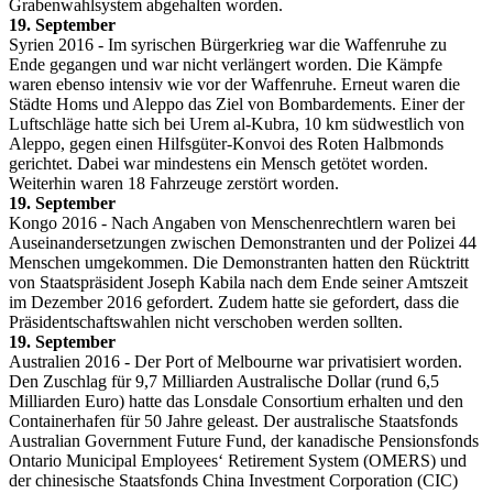
Grabenwahlsystem abgehalten worden.
19. September
Syrien 2016 - Im syrischen Bürgerkrieg war die Waffenruhe zu
Ende gegangen und war nicht verlängert worden. Die Kämpfe
waren ebenso intensiv wie vor der Waffenruhe. Erneut waren die
Städte Homs und Aleppo das Ziel von Bombardements. Einer der
Luftschläge hatte sich bei Urem al-Kubra, 10 km südwestlich von
Aleppo, gegen einen Hilfsgüter-Konvoi des Roten Halbmonds
gerichtet. Dabei war mindestens ein Mensch getötet worden.
Weiterhin waren 18 Fahrzeuge zerstört worden.
19. September
Kongo 2016 - Nach Angaben von Menschenrechtlern waren bei
Auseinandersetzungen zwischen Demonstranten und der Polizei 44
Menschen umgekommen. Die Demonstranten hatten den Rücktritt
von Staatspräsident Joseph Kabila nach dem Ende seiner Amtszeit
im Dezember 2016 gefordert. Zudem hatte sie gefordert, dass die
Präsidentschaftswahlen nicht verschoben werden sollten.
19. September
Australien 2016 - Der Port of Melbourne war privatisiert worden.
Den Zuschlag für 9,7 Milliarden Australische Dollar (rund 6,5
Milliarden Euro) hatte das Lonsdale Consortium erhalten und den
Containerhafen für 50 Jahre geleast. Der australische Staatsfonds
Australian Government Future Fund, der kanadische Pensionsfonds
Ontario Municipal Employees‘ Retirement System (OMERS) und
der chinesische Staatsfonds China Investment Corporation (CIC)