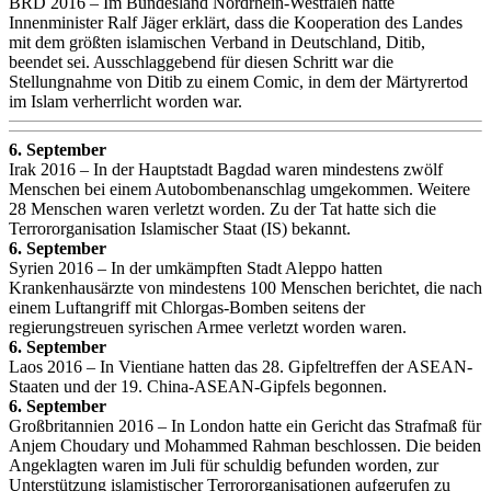
BRD 2016 – Im Bundesland Nordrhein-Westfalen hatte
Innenminister Ralf Jäger erklärt, dass die Kooperation des Landes
mit dem größten islamischen Verband in Deutschland, Ditib,
beendet sei. Ausschlaggebend für diesen Schritt war die
Stellungnahme von Ditib zu einem Comic, in dem der Märtyrertod
im Islam verherrlicht worden war.
6. September
Irak 2016 – In der Hauptstadt Bagdad waren mindestens zwölf
Menschen bei einem Autobombenanschlag umgekommen. Weitere
28 Menschen waren verletzt worden. Zu der Tat hatte sich die
Terrororganisation Islamischer Staat (IS) bekannt.
6. September
Syrien 2016 – In der umkämpften Stadt Aleppo hatten
Krankenhausärzte von mindestens 100 Menschen berichtet, die nach
einem Luftangriff mit Chlorgas-Bomben seitens der
regierungstreuen syrischen Armee verletzt worden waren.
6. September
Laos 2016 – In Vientiane hatten das 28. Gipfeltreffen der ASEAN-
Staaten und der 19. China-ASEAN-Gipfels begonnen.
6. September
Großbritannien 2016 – In London hatte ein Gericht das Strafmaß für
Anjem Choudary und Mohammed Rahman beschlossen. Die beiden
Angeklagten waren im Juli für schuldig befunden worden, zur
Unterstützung islamistischer Terrororganisationen aufgerufen zu