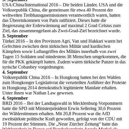
USA/China/International 2016 – Die beiden Länder, USA und die
Volksrepublik China, die gemeinsam für etwa 40 Prozent der
weltweiten Treibhausgasemissionen verantwortlich waren, hatten
das Übereinkommen von Paris ratifiziert. Dieses hatte die
Begrenzung der Erderwärmung auf maximal 2 Grad Celsius zum
Ziel, das zusammengefasst als Zwei-Grad-Ziel bezeichnet wurde.
3. September
Türkei 2016 – In den Provinzen Agri, Van und Hakkari waren bei
Gefechten zwischen dem türkischen Militär und kurdischen
Kämpfern sowie Luftangriffen des Militärs innerhalb von zwei
Tagen 15 Soldaten und mindestens 38 Menschen umgekommen, die
für die PKK gekämpft hatten. Zudem waren türkische Panzer in das
syrische Cobanbey vorgedrungen.
4. September
Volksrepublik China 2016 – In Hongkong hatten bei den Wahlen
zum Hongkonger Legislativrat die verurteilten Anführer der Proteste
in Hongkong 2014 demokratisch legitimierte Mandate erhalten.
Unter ihnen war Nathan Law gewesen.
4. September
BRD 2016 – Bei der Landtagswahl in Mecklenburg-Vorpommern
hatte die SPD mit Ministerpräsident Erwin Sellering 30,6 Prozent
der Wählerstimmen erhalten. Mit 20,8 Prozent war die AfD
zweitstärkste politische Kraft geworden, gefolgt von der CDU mit
19 Prozent der Stimmen. Die „Neue Zürcher Zeitung“ hatte das