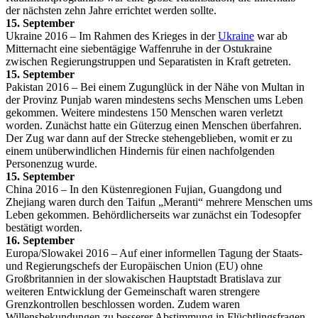
der nächsten zehn Jahre errichtet werden sollte.
15. September
Ukraine 2016 – Im Rahmen des Krieges in der
Ukraine
war ab
Mitternacht eine siebentägige Waffenruhe in der Ostukraine
zwischen Regierungstruppen und Separatisten in Kraft getreten.
15. September
Pakistan 2016 – Bei einem Zugunglück in der Nähe von Multan in
der Provinz Punjab waren mindestens sechs Menschen ums Leben
gekommen. Weitere mindestens 150 Menschen waren verletzt
worden. Zunächst hatte ein Güterzug einen Menschen überfahren.
Der Zug war dann auf der Strecke stehengeblieben, womit er zu
einem unüberwindlichen Hindernis für einen nachfolgenden
Personenzug wurde.
15. September
China 2016 – In den Küstenregionen Fujian, Guangdong und
Zhejiang waren durch den Taifun „Meranti“ mehrere Menschen ums
Leben gekommen. Behördlicherseits war zunächst ein Todesopfer
bestätigt worden.
16. September
Europa/Slowakei 2016 – Auf einer informellen Tagung der Staats-
und Regierungschefs der Europäischen Union (EU) ohne
Großbritannien in der slowakischen Hauptstadt Bratislava zur
weiteren Entwicklung der Gemeinschaft waren strengere
Grenzkontrollen beschlossen worden. Zudem waren
Willensbekundungen zu besserer Abstimmung in Flüchtlingsfragen