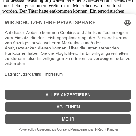
Bundesstaat Washington) waren bei einer Schießerei fünf Menschen
ums Leben gekommen. Weitere drei Menschen waren verletzt
worden. Der Täter hatte entkommen können. Ein terroristisches
Motiv war nicht ausgeschlossen worden.
23. September
Thailand 2016 - Im Konflikt in Südthailand war es zu einem
weiteren Selbstmordattentat gegen Staatsbedienstete gekommen.
Dabei waren mindestens drei Polizisten ums Leben gekommen.
23. September
Österreich/Kanada 2016 - Als Bestbieter für den Bau und die
Lieferung von bis zu 300 Regionalzügen für die Österreichische
Bundesbahnen (ÖBB) war der kanadische Schienenfahrzeug-
Hersteller Bombardie Transportation aus einem europaweiten
Ausschreibeverfahren im Wert von rund zwei Milliarden Euro
hervorgegangen. Die ersten Triebwagen vom Typ Bombardier
Talent 3 sollten in Vorarlberg zum Einsatz kommen. Dieser erste
Einsatz war für 2019 vorgesehen.
23. September
BRD 2016 - Nach 35 Jahren rückläufiger Entwicklung konnte
wieder ein Anstieg der Geburtenrate verzeichnet werden. Das ging
aus Hochrechnungen auf Basis der amtlichen Bevölkerungsstatistik
hervor. Die Bevölkerungszahl werde dennoch einen Rückgang
erfahren.
24. September
Ungarn 2016 - In der Hauptstadt Budapest waren bei einer