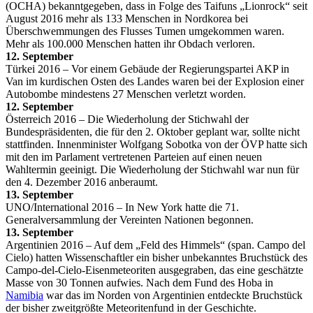
(OCHA) bekanntgegeben, dass in Folge des Taifuns „Lionrock“ seit
August 2016 mehr als 133 Menschen in Nordkorea bei
Überschwemmungen des Flusses Tumen umgekommen waren.
Mehr als 100.000 Menschen hatten ihr Obdach verloren.
12. September
Türkei 2016 – Vor einem Gebäude der Regierungspartei AKP in
Van im kurdischen Osten des Landes waren bei der Explosion einer
Autobombe mindestens 27 Menschen verletzt worden.
12. September
Österreich 2016 – Die Wiederholung der Stichwahl der
Bundespräsidenten, die für den 2. Oktober geplant war, sollte nicht
stattfinden. Innenminister Wolfgang Sobotka von der ÖVP hatte sich
mit den im Parlament vertretenen Parteien auf einen neuen
Wahltermin geeinigt. Die Wiederholung der Stichwahl war nun für
den 4. Dezember 2016 anberaumt.
13. September
UNO/International 2016 – In New York hatte die 71.
Generalversammlung der Vereinten Nationen begonnen.
13. September
Argentinien 2016 – Auf dem „Feld des Himmels“ (span. Campo del
Cielo) hatten Wissenschaftler ein bisher unbekanntes Bruchstück des
Campo-del-Cielo-Eisenmeteoriten ausgegraben, das eine geschätzte
Masse von 30 Tonnen aufwies. Nach dem Fund des Hoba in
Namibia
war das im Norden von Argentinien entdeckte Bruchstück
der bisher zweitgrößte Meteoritenfund in der Geschichte.