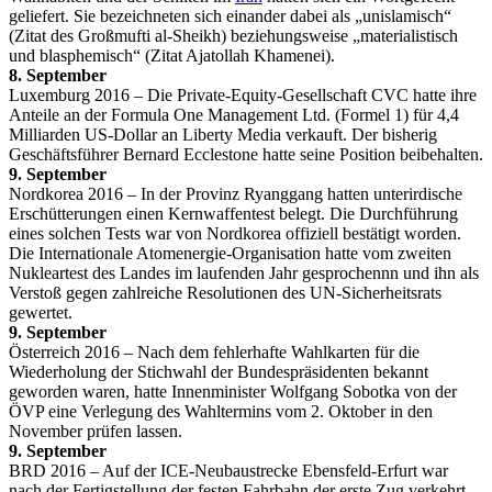
geliefert. Sie bezeichneten sich einander dabei als „unislamisch“
(Zitat des Großmufti al-Sheikh) beziehungsweise „materialistisch
und blasphemisch“ (Zitat Ajatollah Khamenei).
8. September
Luxemburg 2016 – Die Private-Equity-Gesellschaft CVC hatte ihre
Anteile an der Formula One Management Ltd. (Formel 1) für 4,4
Milliarden US-Dollar an Liberty Media verkauft. Der bisherig
Geschäftsführer Bernard Ecclestone hatte seine Position beibehalten.
9. September
Nordkorea 2016 – In der Provinz Ryanggang hatten unterirdische
Erschütterungen einen Kernwaffentest belegt. Die Durchführung
eines solchen Tests war von Nordkorea offiziell bestätigt worden.
Die Internationale Atomenergie-Organisation hatte vom zweiten
Nukleartest des Landes im laufenden Jahr gesprochennn und ihn als
Verstoß gegen zahlreiche Resolutionen des UN-Sicherheitsrats
gewertet.
9. September
Österreich 2016 – Nach dem fehlerhafte Wahlkarten für die
Wiederholung der Stichwahl der Bundespräsidenten bekannt
geworden waren, hatte Innenminister Wolfgang Sobotka von der
ÖVP eine Verlegung des Wahltermins vom 2. Oktober in den
November prüfen lassen.
9. September
BRD 2016 – Auf der ICE-Neubaustrecke Ebensfeld-Erfurt war
nach der Fertigstellung der festen Fahrbahn der erste Zug verkehrt.