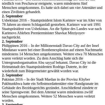
nördlich von Peschawar ereignete, waren mindestens fünf
Menschen umgekommen. Es hatte sich dabei um vier Attentäter und
einen Zivilisten gehandelt.
2. September
Usbekistan 2016 – Staatspräsident Islom Karimov war im Alter von
78 Jahren an einem Schlaganfall gestorben. Karimov war seit 1991
Staatspräsident von Usbekistan. An die Spitze des Landes war nach
Karimovs Ableben Premierminister Shavkat Mirziyoyev
nachgerückt.
2. September
Philippinen 2016 – In der Millionenstadt Davao City auf der Insel
Mindanao waren bei einer Bombenexplosion auf einem Nachtmarkt
mindestens 14 Menschen umgekommen. Weitere etwa 70 Menschen
waren verletzt worden. Zu dem Anschlag hatte sich die
Untergrundorganisation Abu sayyaf bekannt. Davao City ist die
Heimatstadt des Staatspräsidenten Rodrigo Duterte, in der
wiederholt zum Bürgermeister gewählt worden war.
2. September
Pakistan 2016 – In der Stadt Mardan in der Provinz Khyber
Pakhtunkhwa hatte ein Selbstmordattentäter eine Handgranate im
Gebäude des Bezirksgerichts gezündet. Anschließend zündete er
seine Sprengweste. Bei dem Attentat waren mindestens zwölf
Menschen umgekommen. Weitere 52 Menschen waren verletzt
worden.
3. September