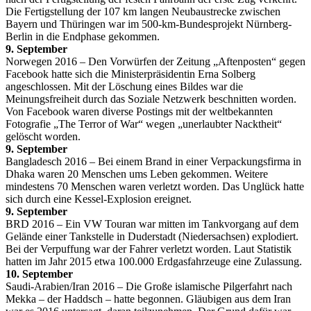
Die Fertigstellung der 107 km langen Neubaustrecke zwischen
Bayern und Thüringen war im 500-km-Bundesprojekt Nürnberg-
Berlin in die Endphase gekommen.
9. September
Norwegen 2016 – Den Vorwürfen der Zeitung „Aftenposten“ gegen
Facebook hatte sich die Ministerpräsidentin Erna Solberg
angeschlossen. Mit der Löschung eines Bildes war die
Meinungsfreiheit durch das Soziale Netzwerk beschnitten worden.
Von Facebook waren diverse Postings mit der weltbekannten
Fotografie „The Terror of War“ wegen „unerlaubter Nacktheit“
gelöscht worden.
9. September
Bangladesch 2016 – Bei einem Brand in einer Verpackungsfirma in
Dhaka waren 20 Menschen ums Leben gekommen. Weitere
mindestens 70 Menschen waren verletzt worden. Das Unglück hatte
sich durch eine Kessel-Explosion ereignet.
9. September
BRD 2016 – Ein VW Touran war mitten im Tankvorgang auf dem
Gelände einer Tankstelle in Duderstadt (Niedersachsen) explodiert.
Bei der Verpuffung war der Fahrer verletzt worden. Laut Statistik
hatten im Jahr 2015 etwa 100.000 Erdgasfahrzeuge eine Zulassung.
10. September
Saudi-Arabien/Iran 2016 – Die Große islamische Pilgerfahrt nach
Mekka – der Haddsch – hatte begonnen. Gläubigen aus dem Iran