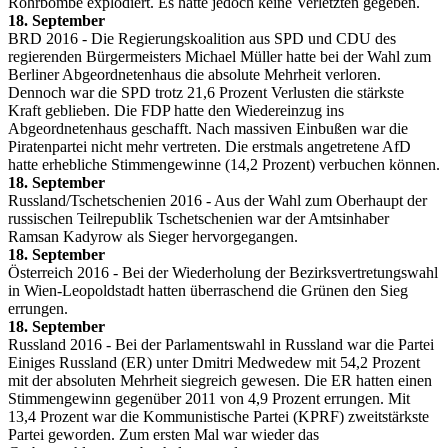
Rohrbombe explodiert. Es hatte jedoch keine Verletzten gegeben.
18. September
BRD 2016 - Die Regierungskoalition aus SPD und CDU des
regierenden Bürgermeisters Michael Müller hatte bei der Wahl zum
Berliner Abgeordnetenhaus die absolute Mehrheit verloren.
Dennoch war die SPD trotz 21,6 Prozent Verlusten die stärkste
Kraft geblieben. Die FDP hatte den Wiedereinzug ins
Abgeordnetenhaus geschafft. Nach massiven Einbußen war die
Piratenpartei nicht mehr vertreten. Die erstmals angetretene AfD
hatte erhebliche Stimmengewinne (14,2 Prozent) verbuchen können.
18. September
Russland/Tschetschenien 2016 - Aus der Wahl zum Oberhaupt der
russischen Teilrepublik Tschetschenien war der Amtsinhaber
Ramsan Kadyrow als Sieger hervorgegangen.
18. September
Österreich 2016 - Bei der Wiederholung der Bezirksvertretungswahl
in Wien-Leopoldstadt hatten überraschend die Grünen den Sieg
errungen.
18. September
Russland 2016 - Bei der Parlamentswahl in Russland war die Partei
Einiges Russland (ER) unter Dmitri Medwedew mit 54,2 Prozent
mit der absoluten Mehrheit siegreich gewesen. Die ER hatten einen
Stimmengewinn gegenüber 2011 von 4,9 Prozent errungen. Mit
13,4 Prozent war die Kommunistische Partei (KPRF) zweitstärkste
Partei geworden. Zum ersten Mal war wieder das