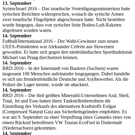
13. September
Syrien/Israel 2016 – Das israelische Verteidigungsministerium hatte
syrischen Berichten widersprochen, wonach die syrische Armee
zwei israelische Flugobjekte abgeschossen hatte. Nicht bestritten
wurde hingegen, dass von syrischer Seite Boden-Luft-Raketen
abgefeuert worden waren.
14. September
Fußball/International 2016 – Der Wahl-Gewinner zum neuen
UEFA-Präsidenten war Aleksander Ceferin aus Slowenien
geworden. Er hatte sich gegen den niederländischen Sportfunktionär
Michael van Praag durchsetzen können.
14. September
BRD 2016 – In der Innenstadt von Bautzen (Sachsen) waren
insgesamt 100 Menschen aufeinander losgegangen. Dabei handelte
es sich um fremdenfeindliche Deutsche und Asylbewerber. Als die
Polizei die Lager trennte, wurde sie attackiert.
14. September
BRD 2016 – Die fünf größten Mineralöl-Unternehmen Aral, Shell,
Total, Jet und Esso hatten ihren Tankstellenbetreibern die
Einstellung des Verkaufs des alternativen Kraftstoffs Erdgas
(Compressed Natural Gas) aus Sicherheitsgründen empfohlen. Es
war am 9. September zu einer Verpuffung eines Gastanks eines von
einem Rückruf betroffenen VW Touran EcoFuel in Duderstadt
(Niedersachsen) gekommen.
14. September