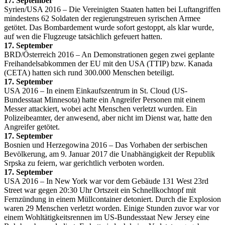
17. September
Syrien/USA 2016 – Die Vereinigten Staaten hatten bei Luftangriffen
mindestens 62 Soldaten der regierungstreuen syrischen Armee
getötet. Das Bombardement wurde sofort gestoppt, als klar wurde,
auf wen die Flugzeuge tatsächlich gefeuert hatten.
17. September
BRD/Österreich 2016 – An Demonstrationen gegen zwei geplante
Freihandelsabkommen der EU mit den USA (TTIP) bzw. Kanada
(CETA) hatten sich rund 300.000 Menschen beteiligt.
17. September
USA 2016 – In einem Einkaufszentrum in St. Cloud (US-
Bundesstaat Minnesota) hatte ein Angreifer Personen mit einem
Messer attackiert, wobei acht Menschen verletzt wurden. Ein
Polizeibeamter, der anwesend, aber nicht im Dienst war, hatte den
Angreifer getötet.
17. September
Bosnien und Herzegowina 2016 – Das Vorhaben der serbischen
Bevölkerung, am 9. Januar 2017 die Unabhängigkeit der Republik
Srpska zu feiern, war gerichtlich verboten worden.
17. September
USA 2016 – In New York war vor dem Gebäude 131 West 23rd
Street war gegen 20:30 Uhr Ortszeit ein Schnellkochtopf mit
Fernzündung in einem Müllcontainer detoniert. Durch die Explosion
waren 29 Menschen verletzt worden. Einige Stunden zuvor war vor
einem Wohltätigkeitsrennen im US-Bundesstaat New Jersey eine