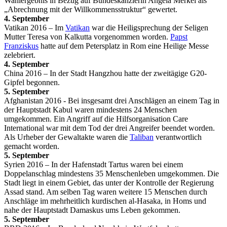
Wahlergebnis in Bezug auf Bundeskanzlerin Angela Merkel als
„Abrechnung mit der Willkommensstruktur“ gewertet.
4. September
Vatikan 2016 – Im
Vatikan
war die Heiligsprechung der Seligen
Mutter Teresa von Kalkutta vorgenommen worden.
Papst
Franziskus
hatte auf dem Petersplatz in Rom eine Heilige Messe
zelebriert.
4. September
China 2016 – In der Stadt Hangzhou hatte der zweitägige G20-
Gipfel begonnen.
5. September
Afghanistan 2016 - Bei insgesamt drei Anschlägen an einem Tag in
der Hauptstadt Kabul waren mindestens 24 Menschen
umgekommen. Ein Angriff auf die Hilfsorganisation Care
International war mit dem Tod der drei Angreifer beendet worden.
Als Urheber der Gewaltakte waren die
Taliban
verantwortlich
gemacht worden.
5. September
Syrien 2016 – In der Hafenstadt Tartus waren bei einem
Doppelanschlag mindestens 35 Menschenleben umgekommen. Die
Stadt liegt in einem Gebiet, das unter der Kontrolle der Regierung
Assad stand. Am selben Tag waren weitere 15 Menschen durch
Anschläge im mehrheitlich kurdischen al-Hasaka, in Homs und
nahe der Hauptstadt Damaskus ums Leben gekommen.
5. September