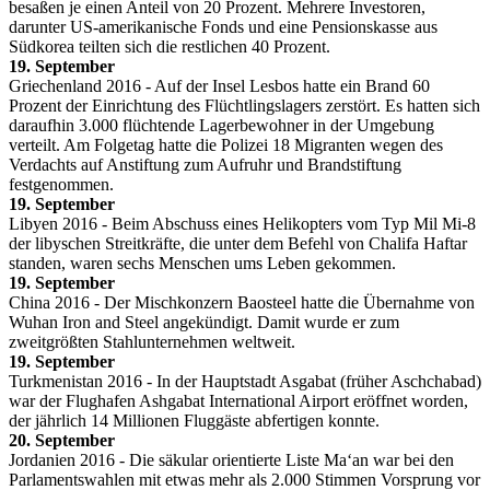
besaßen je einen Anteil von 20 Prozent. Mehrere Investoren,
darunter US-amerikanische Fonds und eine Pensionskasse aus
Südkorea teilten sich die restlichen 40 Prozent.
19. September
Griechenland 2016 - Auf der Insel Lesbos hatte ein Brand 60
Prozent der Einrichtung des Flüchtlingslagers zerstört. Es hatten sich
daraufhin 3.000 flüchtende Lagerbewohner in der Umgebung
verteilt. Am Folgetag hatte die Polizei 18 Migranten wegen des
Verdachts auf Anstiftung zum Aufruhr und Brandstiftung
festgenommen.
19. September
Libyen 2016 - Beim Abschuss eines Helikopters vom Typ Mil Mi-8
der libyschen Streitkräfte, die unter dem Befehl von Chalifa Haftar
standen, waren sechs Menschen ums Leben gekommen.
19. September
China 2016 - Der Mischkonzern Baosteel hatte die Übernahme von
Wuhan Iron and Steel angekündigt. Damit wurde er zum
zweitgrößten Stahlunternehmen weltweit.
19. September
Turkmenistan 2016 - In der Hauptstadt Asgabat (früher Aschchabad)
war der Flughafen Ashgabat International Airport eröffnet worden,
der jährlich 14 Millionen Fluggäste abfertigen konnte.
20. September
Jordanien 2016 - Die säkular orientierte Liste Ma‘an war bei den
Parlamentswahlen mit etwas mehr als 2.000 Stimmen Vorsprung vor