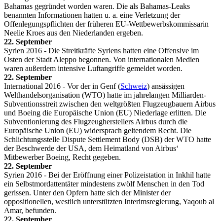
Bahamas gegründet worden waren. Die als Bahamas-Leaks
benannten Informationen hatten u. a. eine Verletzung der
Offenlegungspflichten der früheren EU-Wettbewerbskommissarin
Neelie Kroes aus den Niederlanden ergeben.
22. September
Syrien 2016 - Die Streitkräfte Syriens hatten eine Offensive im
Osten der Stadt Aleppo begonnen. Von internationalen Medien
waren außerdem intensive Luftangriffe gemeldet worden.
22. September
International 2016 - Vor der in Genf (
Schweiz
) ansässigen
Welthandelsorganisation (WTO) hatte im jahrelangen Milliarden-
Subventionsstreit zwischen den weltgrößten Flugzeugbauern Airbus
und Boeing die Europäische Union (EU) Niederlage erlitten. Die
Subventionierung des Flugzeugherstellers Airbus durch die
Europäische Union (EU) widersprach geltendem Recht. Die
Schlichtungsstelle Dispute Settlement Body (DSB) der WTO hatte
der Beschwerde der USA, dem Heimatland von Airbus‘
Mitbewerber Boeing, Recht gegeben.
22. September
Syrien 2016 - Bei der Eröffnung einer Polizeistation in Inkhil hatte
ein Selbstmordattentäter mindestens zwölf Menschen in den Tod
gerissen. Unter den Opfern hatte sich der Minister der
oppositionellen, westlich unterstützten Interimsregierung, Yaqoub al
Amar, befunden.
22. September