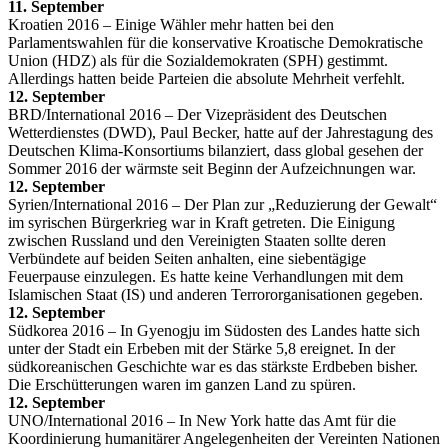
11. September
Kroatien 2016 – Einige Wähler mehr hatten bei den
Parlamentswahlen für die konservative Kroatische Demokratische
Union (HDZ) als für die Sozialdemokraten (SPH) gestimmt.
Allerdings hatten beide Parteien die absolute Mehrheit verfehlt.
12. September
BRD/International 2016 – Der Vizepräsident des Deutschen
Wetterdienstes (DWD), Paul Becker, hatte auf der Jahrestagung des
Deutschen Klima-Konsortiums bilanziert, dass global gesehen der
Sommer 2016 der wärmste seit Beginn der Aufzeichnungen war.
12. September
Syrien/International 2016 – Der Plan zur „Reduzierung der Gewalt“
im syrischen Bürgerkrieg war in Kraft getreten. Die Einigung
zwischen Russland und den Vereinigten Staaten sollte deren
Verbündete auf beiden Seiten anhalten, eine siebentägige
Feuerpause einzulegen. Es hatte keine Verhandlungen mit dem
Islamischen Staat (IS) und anderen Terrororganisationen gegeben.
12. September
Südkorea 2016 – In Gyenogju im Südosten des Landes hatte sich
unter der Stadt ein Erbeben mit der Stärke 5,8 ereignet. In der
südkoreanischen Geschichte war es das stärkste Erdbeben bisher.
Die Erschütterungen waren im ganzen Land zu spüren.
12. September
UNO/International 2016 – In New York hatte das Amt für die
Koordinierung humanitärer Angelegenheiten der Vereinten Nationen