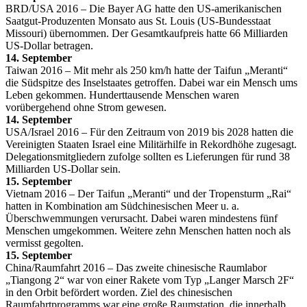
BRD/USA 2016 – Die Bayer AG hatte den US-amerikanischen
Saatgut-Produzenten Monsato aus St. Louis (US-Bundesstaat
Missouri) übernommen. Der Gesamtkaufpreis hatte 66 Milliarden
US-Dollar betragen.
14. September
Taiwan 2016 – Mit mehr als 250 km/h hatte der Taifun „Meranti“
die Südspitze des Inselstaates getroffen. Dabei war ein Mensch ums
Leben gekommen. Hunderttausende Menschen waren
vorübergehend ohne Strom gewesen.
14. September
USA/Israel 2016 – Für den Zeitraum von 2019 bis 2028 hatten die
Vereinigten Staaten Israel eine Militärhilfe in Rekordhöhe zugesagt.
Delegationsmitgliedern zufolge sollten es Lieferungen für rund 38
Milliarden US-Dollar sein.
15. September
Vietnam 2016 – Der Taifun „Meranti“ und der Tropensturm „Rai“
hatten in Kombination am Südchinesischen Meer u. a.
Überschwemmungen verursacht. Dabei waren mindestens fünf
Menschen umgekommen. Weitere zehn Menschen hatten noch als
vermisst gegolten.
15. September
China/Raumfahrt 2016 – Das zweite chinesische Raumlabor
„Tiangong 2“ war von einer Rakete vom Typ „Langer Marsch 2F“
in den Orbit befördert worden. Ziel des chinesischen
Raumfahrtprogramms war eine große Raumstation, die innerhalb