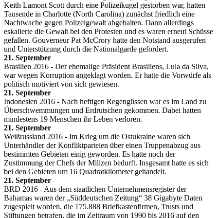
Keith Lamont Scott durch eine Polizeikugel gestorben war, hatten
Tausende in Charlotte (North Carolina) zunächst friedlich eine
Nachtwache gegen Polizeigewalt abgehalten. Dann allerdings
eskalierte die Gewalt bei den Protesten und es waren erneut Schüsse
gefallen. Gouverneur Pat McCrory hatte den Notstand ausgerufen
und Unterstützung durch die Nationalgarde gefordert.
21. September
Brasilien 2016 - Der ehemalige Präsident Brasiliens, Lula da Silva,
war wegen Korruption angeklagt worden. Er hatte die Vorwürfe als
politisch motiviert von sich gewiesen.
21. September
Indonesien 2016 - Nach heftigen Regengüssen war es im Land zu
Überschwemmungen und Erdrutschen gekommen. Dabei hatten
mindestens 19 Menschen ihr Leben verloren.
21. September
Weißrussland 2016 - Im Krieg um die Ostukraine waren sich
Unterhändler der Konfliktparteien über einen Truppenabzug aus
bestimmten Gebieten einig geworden. Es hatte noch der
Zustimmung der Chefs der Milizen bedurft. Insgesamt hatte es sich
bei den Gebieten um 16 Quadratkilometer gehandelt.
21. September
BRD 2016 - Aus dem staatlichen Unternehmensregister der
Bahamas waren der „Süddeutschen Zeitung“ 38 Gigabyte Daten
zugespielt worden, die 175.888 Briefkastenfirmen, Trusts und
Stiftungen betrafen, die im Zeitraum von 1990 bis 2016 auf den