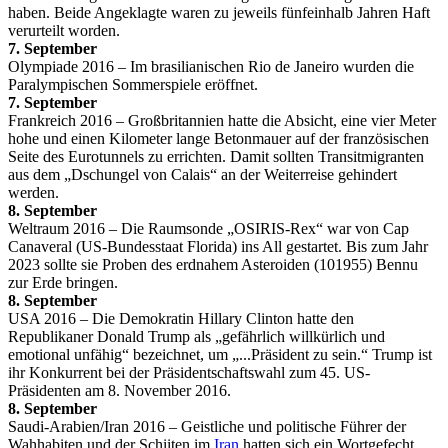
haben. Beide Angeklagte waren zu jeweils fünfeinhalb Jahren Haft
verurteilt worden.
7. September
Olympiade 2016 – Im brasilianischen Rio de Janeiro wurden die
Paralympischen Sommerspiele eröffnet.
7. September
Frankreich 2016 – Großbritannien hatte die Absicht, eine vier Meter
hohe und einen Kilometer lange Betonmauer auf der französischen
Seite des Eurotunnels zu errichten. Damit sollten Transitmigranten
aus dem „Dschungel von Calais“ an der Weiterreise gehindert
werden.
8. September
Weltraum 2016 – Die Raumsonde „OSIRIS-Rex“ war von Cap
Canaveral (US-Bundesstaat Florida) ins All gestartet. Bis zum Jahr
2023 sollte sie Proben des erdnahem Asteroiden (101955) Bennu
zur Erde bringen.
8. September
USA 2016 – Die Demokratin Hillary Clinton hatte den
Republikaner Donald Trump als „gefährlich willkürlich und
emotional unfähig“ bezeichnet, um „...Präsident zu sein.“ Trump ist
ihr Konkurrent bei der Präsidentschaftswahl zum 45. US-
Präsidenten am 8. November 2016.
8. September
Saudi-Arabien/Iran 2016 – Geistliche und politische Führer der
Wahhabiten und der Schiiten im
Iran
hatten sich ein Wortgefecht