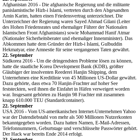
Afghanistan 2016 - Die afghanische Regierung und die militante
panislamistische Hizb-i Islami, vertreten durch den Abgesandten
Amin Karim, hatten einen Friedensvertrag unterzeichnet. Die
Unterzeichner der Regierung waren Sayed Ahmad Gilani (Leiter
des Hohen Friedensrates und ehemaliger Führer der Nationalen
Islamischen Front Afghanistans) sowie Mohammad Hanif Atmar
(Nationaler Sicherheitsberater und ehemaliger Innenminister). Das
Abkommen hatte dem Gründer der Hizb-i Islami, Gulbuddin
Hekmatyar, eine Amnestie für seine vergangenen Taten gewährt.
22. September
Südkorea 2016 - Um die dringendsten Probleme lösen zu können,
hatte die staatliche Korea Development Bank (KDB), größter
Gläubiger der insolventen Reederei Hanjin Shipping, dem
Unternehmen eine Kreditlinie von 45 Millionen US-Dollar gewährt.
Dazu gehörte, dass etwa 70 Hanjin-Frachter auf hoher See
feststeckten, weil ihnen die Einfahrt in Häfen verweigert worden
war. Insgesamt gehörten zu Hanjin 98 Frachter mit zusammen
knapp 610.000 TEU (Standardcontainer).
22. September
USA 2016 - Vom US-amerikanischen Internet-Unternehmen Yahoo
war der Datendiebstahl von mehr als 500 Millionen Nutzerkonten
bekanntgegeben worden. Dazu hatten Namen, E-Mail-Adressen,
Telefonnummern, Geburtstage und verschlüsselte Passwörter gehört.
Der Hack war bereits Ende 2014 erfolgt.
23. September