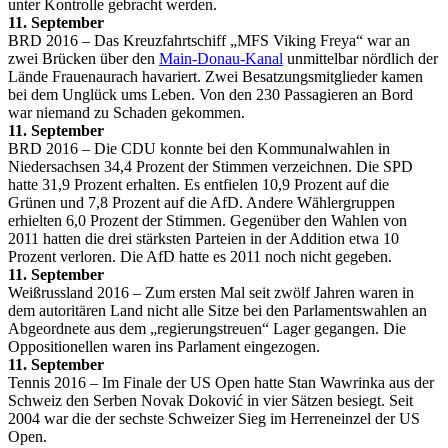
unter Kontrolle gebracht werden.
11. September
BRD 2016 – Das Kreuzfahrtschiff „MFS Viking Freya“ war an
zwei Brücken über den
Main-Donau-Kanal
unmittelbar nördlich der
Lände Frauenaurach havariert. Zwei Besatzungsmitglieder kamen
bei dem Unglück ums Leben. Von den 230 Passagieren an Bord
war niemand zu Schaden gekommen.
11. September
BRD 2016 – Die CDU konnte bei den Kommunalwahlen in
Niedersachsen 34,4 Prozent der Stimmen verzeichnen. Die SPD
hatte 31,9 Prozent erhalten. Es entfielen 10,9 Prozent auf die
Grünen und 7,8 Prozent auf die AfD. Andere Wählergruppen
erhielten 6,0 Prozent der Stimmen. Gegenüber den Wahlen von
2011 hatten die drei stärksten Parteien in der Addition etwa 10
Prozent verloren. Die AfD hatte es 2011 noch nicht gegeben.
11. September
Weißrussland 2016 – Zum ersten Mal seit zwölf Jahren waren in
dem autoritären Land nicht alle Sitze bei den Parlamentswahlen an
Abgeordnete aus dem „regierungstreuen“ Lager gegangen. Die
Oppositionellen waren ins Parlament eingezogen.
11. September
Tennis 2016 – Im Finale der US Open hatte Stan Wawrinka aus der
Schweiz den Serben Novak Doković in vier Sätzen besiegt. Seit
2004 war die der sechste Schweizer Sieg im Herreneinzel der US
Open.