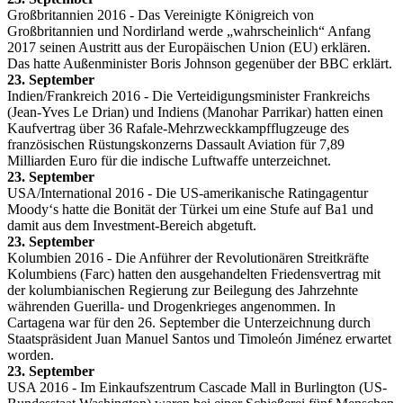
Großbritannien 2016 - Das Vereinigte Königreich von
Großbritannien und Nordirland werde „wahrscheinlich“ Anfang
2017 seinen Austritt aus der Europäischen Union (EU) erklären.
Das hatte Außenminister Boris Johnson gegenüber der BBC erklärt.
23. September
Indien/Frankreich 2016 - Die Verteidigungsminister Frankreichs
(Jean-Yves Le Drian) und Indiens (Manohar Parrikar) hatten einen
Kaufvertrag über 36 Rafale-Mehrzweckkampfflugzeuge des
französischen Rüstungskonzerns Dassault Aviation für 7,89
Milliarden Euro für die indische Luftwaffe unterzeichnet.
23. September
USA/International 2016 - Die US-amerikanische Ratingagentur
Moody‘s hatte die Bonität der Türkei um eine Stufe auf Ba1 und
damit aus dem Investment-Bereich abgetuft.
23. September
Kolumbien 2016 - Die Anführer der Revolutionären Streitkräfte
Kolumbiens (Farc) hatten den ausgehandelten Friedensvertrag mit
der kolumbianischen Regierung zur Beilegung des Jahrzehnte
währenden Guerilla- und Drogenkrieges angenommen. In
Cartagena war für den 26. September die Unterzeichnung durch
Staatspräsident Juan Manuel Santos und Timoleón Jiménez erwartet
worden.
23. September
USA 2016 - Im Einkaufszentrum Cascade Mall in Burlington (US-